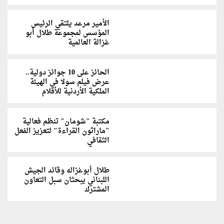
الأمير مرعد يلتقي الرئيس
المؤسس لمجموعة طلال أبو
غزالة العالمية
الحائز على 10 جوائز دولية..
عرض فيلم سولا في الهيئة
الملكية الأردنية للأفلام
مكتبة "شومان" تنظم فعالية
"ماراثون القراءة" لتعزيز الفعل
الثقافي
طلال أبوغزاله وقائد الجيش
اللبناني يبحثان سبل التعاون
المشترك