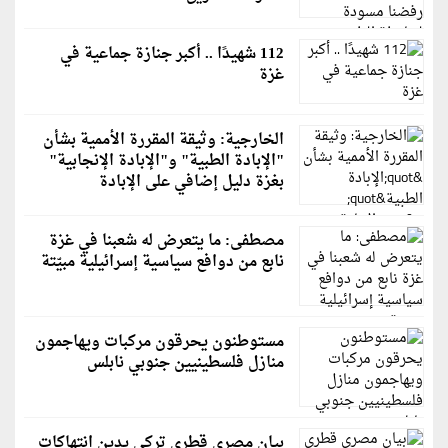
112 شهيدًا .. أكبر جنازة جماعية في
غزة
الخارجية: وثيقة المقررة الأممية بشأن
"الإبادة الطبية" و"الإبادة الإنجابية"
بغزة دليل إضافي على الإبادة
مصطفى: ما يتعرض له شعبنا في غزة
نابع من دوافع سياسية إسرائيلية مبيّتة
مستوطنون يحرقون مركبات ويهاجمون
منازل فلسطينيين جنوبي نابلس
بيان مصري قطري تركي يدين انتهاكات