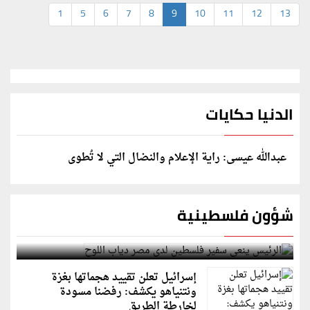
1
5
6
7
8
9
10
11
12
13
الدنيا حكايات
عبدالله عيسى: راية الإعلام والنضال التي لا تُطوى
شؤون فلسطينية
الرئيس ينعى سفير فلسطين لدى مصر دياب اللوح
إسرائيل تعلن تقييد هجماتها بغزة
ونتنياهو يكشف: رفضنا مسودة
لخارطة الطريق