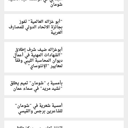
شومان
"أبو غزاله العالمية" تفوز
بجائزة الاتحاد الدولي للمصارف
العربية
أبوغزاله ضيف شرف إطلاق
"الشهادات المهنية في أعمال
ديوان المحاسبة الليبي وفقاً
لمعايير "الإنتوساي"
بأمسية بـ "شومان" تميم يطلق
"نشيد مريد" في سماء عمان
أمسية شعرية في "شومان"
للشاعرين برجس والقيسي