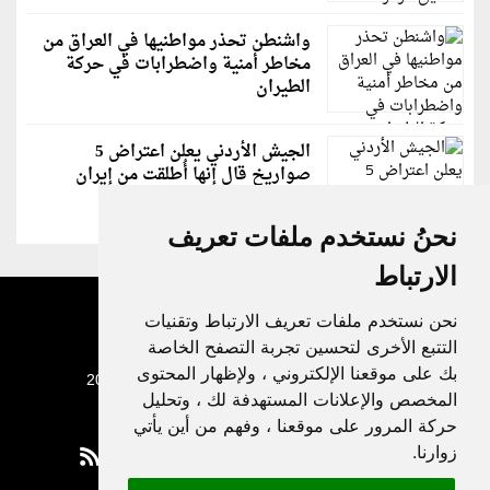
واشنطن تحذر مواطنيها في العراق من
مخاطر أمنية واضطرابات في حركة
الطيران
الجيش الأردني يعلن اعتراض 5
صواريخ قال إنها أُطلقت من إيران
نحنُ نستخدم ملفات تعريف
الارتباط
نحن نستخدم ملفات تعريف الارتباط وتقنيات
التتبع الأخرى لتحسين تجربة التصفح الخاصة
بك على موقعنا الإلكتروني ، ولإظهار المحتوى
جميع الحقوق محفوظة لدنيا الوطن © 2003 - 2022
المخصص والإعلانات المستهدفة لك ، وتحليل
حركة المرور على موقعنا ، وفهم من أين يأتي
زوارنا.