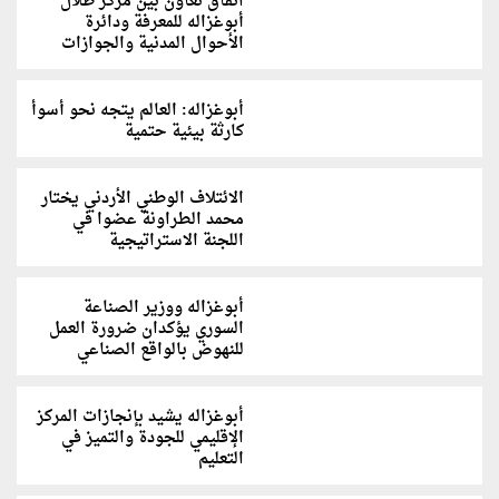
اتفاق تعاون بين مركز طلال
أبوغزاله للمعرفة ودائرة
الأحوال المدنية والجوازات
أبوغزاله: العالم يتجه نحو أسوأ
كارثة بيئية حتمية
الائتلاف الوطني الأردني يختار
محمد الطراونة عضوا في
اللجنة الاستراتيجية
أبوغزاله ووزير الصناعة
السوري يؤكدان ضرورة العمل
للنهوض بالواقع الصناعي
أبوغزاله يشيد بإنجازات المركز
الإقليمي للجودة والتميز في
التعليم