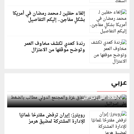
إلغاء حفلين لـ محمد رمضان في أمريكا
بشكلٍ مفاجئ.. إليكم التفاصيل
رندة كعدي تكشف مخاوف العمر
وتوضح موقفها من الاعتزال
عربي
قطر: حماس التزمت باتفاق غزة والمجتمع الدولي مطالب
بالضغط على إسرائيل
رويترز: إيران ترفض مقترحًا عُمانيًا
للإدارة المشتركة لمضيق هرمز