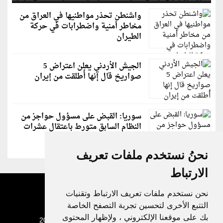
واشنطن تحذر مواطنيها في العراق من
مخاطر أمنية واضطرابات في حركة
الطيران
الجيش الأردني يعلن اعتراض 5
صواريخ قال إنها أُطلقت من إيران
سوريا: القبض على مسؤول حواجز من
النظام السابق متورط باعتقال عشرات
الشبان
نحنُ نستخدم ملفات تعريف
الارتباط
نحن نستخدم ملفات تعريف الارتباط وتقنيات
التتبع الأخرى لتحسين تجربة التصفح الخاصة
بك على موقعنا الإلكتروني ، ولإظهار المحتوى
جميع الحقوق محفوظة لدنيا الوطن © 2003 - 2022