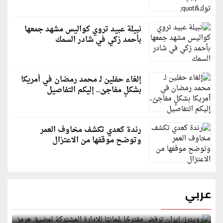
نبيلة عبيد تروي كواليس مشهد جمعها
بأحمد زكي في شادر السمك
إلغاء حفلين لـ محمد رمضان في أمريكا
بشكلٍ مفاجئ.. إليكم التفاصيل
رندة كعدي تكشف مخاوف العمر
وتوضح موقفها من الاعتزال
عربي
رويترز: إيران ترفض مقترحًا عُمانيًا للإدارة المشتركة
لمضيق هرمز