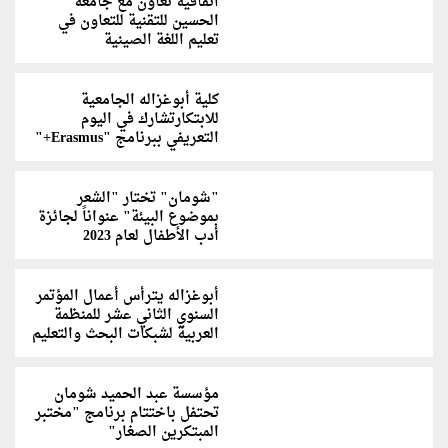
اتفاقية تعاون مع جامعة
الحسين للتقنية للتعاون في
تعليم اللغة الصينية
كلية أبوغزاله الجامعية
للابتكارتشارك في اليوم
التعريفي ببرنامج "Erasmus+"
"شومان" تختار "الشعر
بموضوع البيئة" عنواناً لجائزة
أدب الأطفال لعام 2023
أبوغزاله يترأس أعمال المؤتمر
السنوي الثاني عشر للمنظمة
العربية لشبكات البحث والتعليم
مؤسسة عبد الحميد شومان
تحتفل باختتام برنامج "مختبر
المبتكرين الصغار"