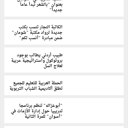
بعنوان "بالشعر نبدأ عاماً
جديداً"
الكاتبة النجار تنسب بكتب
جديدة لرواد مكتبة "شومان"
ضمن مبادرة "أنسب لكم"
طبيب أردني يطالب بوجود
بروتوكول واستراتيجية عربية
لعلاج السل
الحملة العربية للتعليم للجميع
تطلق أكاديمية الشباب التربوية
"أبوغزاله" تنظم برنامجا
تدريبيا حول إدارة الأزمات في
"أسوان" للمرة الثانية