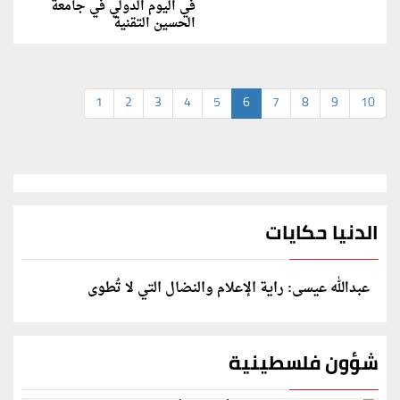
في اليوم الدولي في جامعة
الحسين التقنية
1
2
3
4
5
6
7
8
9
10
الدنيا حكايات
عبدالله عيسى: راية الإعلام والنضال التي لا تُطوى
شؤون فلسطينية
الخارجية: وثيقة المقررة الأممية بشأن "الإبادة الطبية"