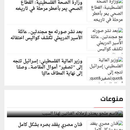
وزارة الصحة الفلسطينية: القطاع
الصحي يمر بأخطر مرحلة في تاريخه
بعد نشر صورته مع مجندتين.. عائلة
الأسير الدريملي تكشف كواليس اختفائه
وزير المالية الفلسطيني: إسرائيل تتجه
إلى "تصفير" أموال المقاصة.. وصلنا
إلى نهاية المطاف ماليًا
منوعات
قاسم ملحو يعتذر لزملائه الفنانين لهذا السبب
فنان مصري يفقد بصره بشكل كامل