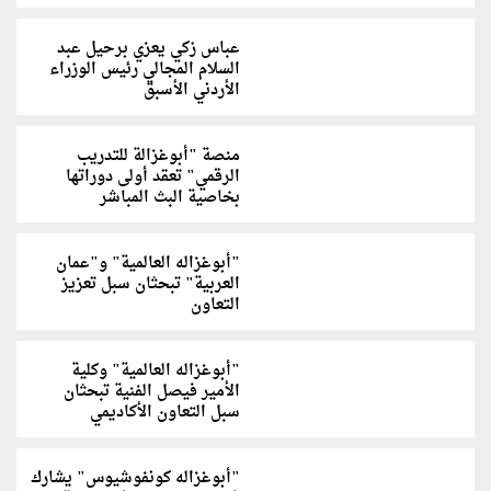
عباس زكي يعزي برحيل عبد
السلام المجالي رئيس الوزراء
الأردني الأسبق
منصة "أبوغزالة للتدريب
الرقمي" تعقد أولى دوراتها
بخاصية البث المباشر
"أبوغزاله العالمية" و"عمان
العربية" تبحثان سبل تعزيز
التعاون
"أبوغزاله العالمية" وكلية
الأمير فيصل الفنية تبحثان
سبل التعاون الأكاديمي
"أبوغزاله كونفوشيوس" يشارك