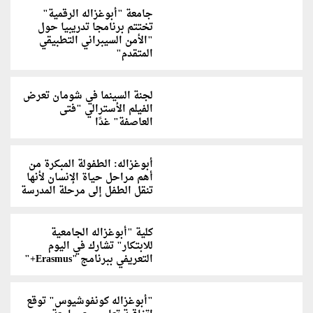
جامعة "أبوغزاله الرقمية"
تختتم برنامجا تدريبيا حول
"الأمن السيبراني التطبيقي
المتقدم"
لجنة السينما في شومان تعرض
الفيلم الأسترالي "فتى
العاصفة" غدًا
أبوغزاله: الطفولة المبكرة من
أهم مراحل حياة الإنسان لأنها
تنقل الطفل إلى مرحلة المدرسة
كلية "أبوغزاله الجامعية
للابتكار" تشارك في اليوم
التعريفي ببرنامج "Erasmus+"
"أبوغزاله كونفوشيوس" توقع