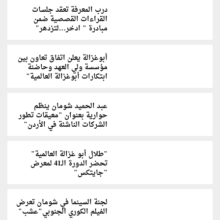
درب المعرفة تعقد جلسات
القراءات القصصية ضمن
مبادرة " ادخر…لتزدهر"
أبوغزالة يعلن اتفاق تعاون بين
مؤسسة ولي العهد وحاضنة
ابتكارات أبوغزالة العالمية"
عبد الحميد شومان ينظم
حوارية بعنوان "معيقات تطور
الشركات الناشئة في الأردن"
"طلال أبو غزالة العالمية"
تحضر الدورة الـ41 لمعرض
"جايتكس"
لجنة السينما في شومان تعرض
الفيلم الكوري الجنوبي"عشب"