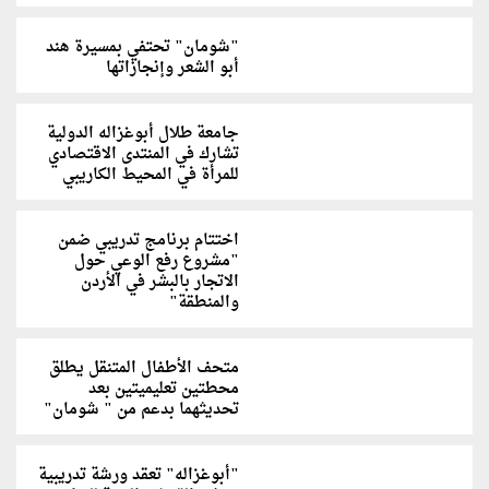
"شومان" تحتفي بمسيرة هند
أبو الشعر وإنجازاتها
جامعة طلال أبوغزاله الدولية
تشارك في المنتدى الاقتصادي
للمرأة في المحيط الكاريبي
اختتام برنامج تدريبي ضمن
"مشروع رفع الوعي حول
الاتجار بالبشر في الأردن
والمنطقة"
متحف الأطفال المتنقل يطلق
محطتين تعليميتين بعد
تحديثهما بدعم من " شومان"
"أبوغزاله" تعقد ورشة تدريبية