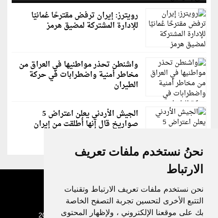
رويترز: إيران ترفض مقترحًا عُمانيًا
للإدارة المشتركة لمضيق هرمز
واشنطن تحذر مواطنيها في العراق من
مخاطر أمنية واضطرابات في حركة
الطيران
الجيش الأردني يعلن اعتراض 5
صواريخ قال إنها أُطلقت من إيران
نحنُ نستخدم ملفات تعريف
الارتباط
نحن نستخدم ملفات تعريف الارتباط وتقنيات
التتبع الأخرى لتحسين تجربة التصفح الخاصة
بك على موقعنا الإلكتروني ، ولإظهار المحتوى
جميع الحقوق محفوظة لدنيا الوطن © 2003 - 2022