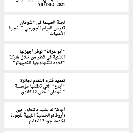
AIDTSEC 2021
لجنة السينما في "شومان"
تعرض الفيلم الجورجي " شجرة
الأمنيات"
"أبو غزالة" توفر أجهزتها
التقنية في قطر من خلال شركة
"كلاود لتكنولوجيا الكمبيوتر"
تمديد فترة التقدم لجائزة
"أبدع" التي تطلقها مؤسسة
"شومان" حتى 12 كانون
أبوغزاله يشيد بالتعاون بين
(أروقا)والجمعية الليبية للجودة
لخدمة جودة التعليم