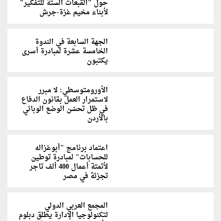
حول "القبعات الستة للتفكير"
لأبناء مخيم غزة-جرش
الجهة السابعة في الندوة
الخامسة عشرة لمبادرة أسرى
يكتبون
الأورومتوسطي: لا مبرر
لاستمرار العمل بقانون الدفاع
في ظل تحسّن الوضع الوبائي
بالأردن
اعتماد برنامج "أبوغزاله
للحسابات" لمبادرة توطين
لأتمتة أعمال 400 ألف تاجر
تجزئة في مصر
المجمع العربي الدولي
لتكنولوجيا الإدارة يطلق دبلوم