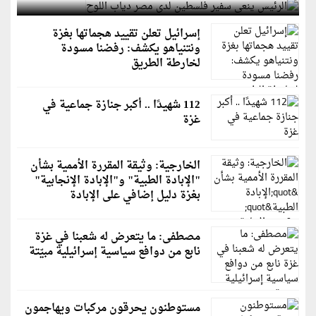
إسرائيل تعلن تقييد هجماتها بغزة
ونتنياهو يكشف: رفضنا مسودة
لخارطة الطريق
112 شهيدًا .. أكبر جنازة جماعية في
غزة
الخارجية: وثيقة المقررة الأممية بشأن
"الإبادة الطبية" و"الإبادة الإنجابية"
بغزة دليل إضافي على الإبادة
مصطفى: ما يتعرض له شعبنا في غزة
نابع من دوافع سياسية إسرائيلية مبيّتة
مستوطنون يحرقون مركبات ويهاجمون