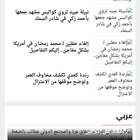
نبيلة عبيد تروي كواليس مشهد جمعها
بأحمد زكي في شادر السمك
إلغاء حفلين لـ محمد رمضان في أمريكا
بشكلٍ مفاجئ.. إليكم التفاصيل
رندة كعدي تكشف مخاوف العمر
وتوضح موقفها من الاعتزال
عربي
قطر: حماس التزمت باتفاق غزة والمجتمع الدولي مطالب
بالضغط على إسرائيل