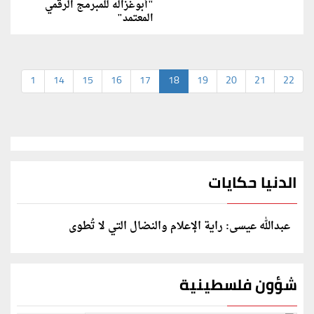
"أبوغزاله للمبرمج الرقمي
المعتمد"
1
14
15
16
17
18
19
20
21
22
الدنيا حكايات
عبدالله عيسى: راية الإعلام والنضال التي لا تُطوى
شؤون فلسطينية
الرئيس ينعى سفير فلسطين لدى مصر دياب اللوح