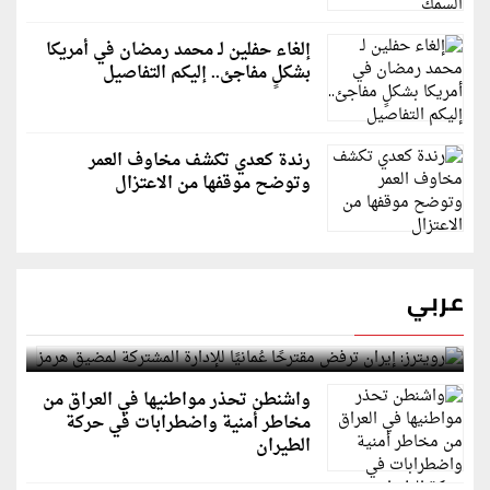
إلغاء حفلين لـ محمد رمضان في أمريكا
بشكلٍ مفاجئ.. إليكم التفاصيل
رندة كعدي تكشف مخاوف العمر
وتوضح موقفها من الاعتزال
عربي
رويترز: إيران ترفض مقترحًا عُمانيًا للإدارة المشتركة
لمضيق هرمز
واشنطن تحذر مواطنيها في العراق من
مخاطر أمنية واضطرابات في حركة
الطيران