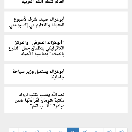
العالم لتعلّم اللغة العربية
أبوغزاله ضيف شرف لأسبوع
المعرفة والتعليم في إكسبو-دبي
"أبوغزاله المعرفي" والمركز
الكاثوليكي ينظمان حفل "لنفرح
بالميلاد" بمناسبة الأعياد
أبوغزاله يستقبل وزير سياحة
جامايكا
نصرالله ينسب بكتب لرواد
مكتبة شومان لقراءتها ضمن
مبادرة "أنسب لكم"