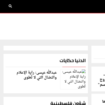
الدنيا حكايات
عبدالله عيسى: راية الإعلام
والنضال التي لا تُطوى
روج
اسم"
ا
شؤون فلسطينية