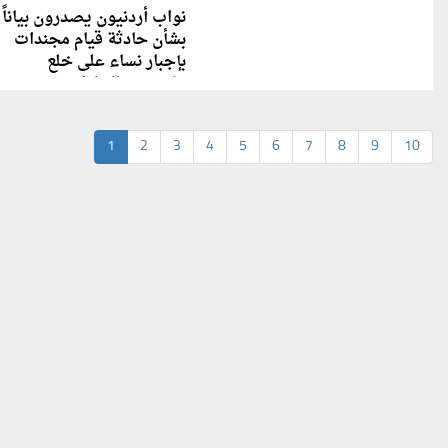
نواب أردنيون يصدرون بياناً
بشأن حادثة قيام مجندات
بإجبار نساء على خلع
ملابسهن بالخليل
1
2
3
4
5
6
7
8
9
10