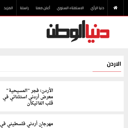
دنيا الرأي
الاستفتاء السنوي
أعلن معنا
راسلنا
المزيد
الاردن
الأردن: فجر "المسيحية"
معرض أردني استثنائي في
قلب الفاتيكان
مهرجان أردني فلسطيني في