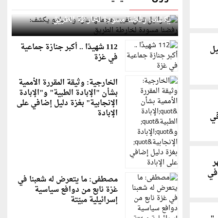
إسرائيل تعلن تقييد هجماتها بغزة ونتنياهو
يكشف: رفضنا مسودة لخارطة الطريق
112 شهيدًا .. أكبر جنازة جماعية
يل
في غزة
الخارجية: وثيقة المقررة الأممية
بشأن "الإبادة الطبية" و"الإبادة
الإنجابية" بغزة دليل إضافي على
الإبادة
في
ر
 في
مصطفى: ما يتعرض له شعبنا في
غزة نابع من دوافع سياسية
إسرائيلية مبيّتة