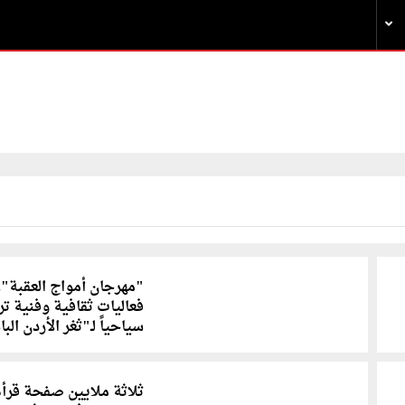
"مهرجان أمواج العقبة"..
فعاليات ثقافية وفنية ت
سياحياً لـ"ثغر الأردن الب
ثلاثة ملايين صفحة قرأه