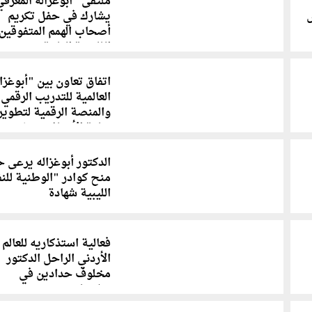
ملتقى "أبوغزاله المعرف
س
يشارك في حفل تكريم
أصحاب الهمم المتفوقين
الثانوية العامة
اتفاق تعاون بين "أبوغزال
العالمية للتدريب الرقمي
والمنصة الرقمية لتطوير
ريادة الأعمال Entreviable
الدكتور أبوغزاله يرعى 
منح كوادر "الوطنية للن
الليبية شهادة
فعالية استذكاريه للعالم
الأردني الراحل الدكتور
مخلوف حدادين في
"شومان"