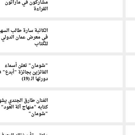
مشاركون في ماراثون
القراءة
الكاتبة سارة طالب السه
في معرض عمان الدولي
للكتاب
"شومان" تعلن أسماء
الفائزين بجائزة "أبدع" 
دورتها الـ (19)
الفنان طارق الجندي يشه
كتابه "منهاج آلة العود"
"شومان"