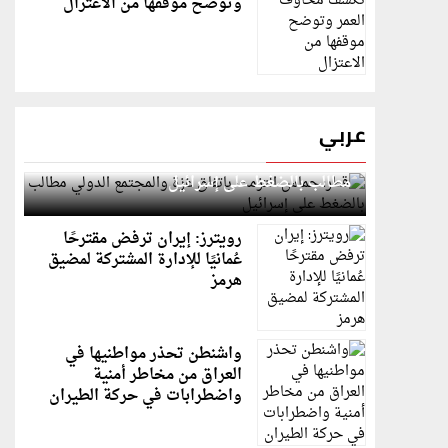
وتوضح موقفها من الاعتزال
عربي
قطر: حماس التزمت باتفاق غزة والمجتمع الدولي
مطالب بالضغط على إسرائيل
رويترز: إيران ترفض مقترحًا
عُمانيًا للإدارة المشتركة لمضيق
هرمز
واشنطن تحذر مواطنيها في
العراق من مخاطر أمنية
واضطرابات في حركة الطيران