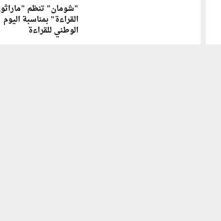
"شومان" تنظم "ماراثو
القراءة" بمناسبة اليوم
الوطني للقراءة