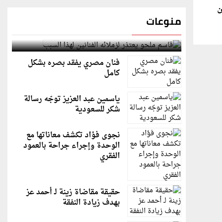
ن
منوعات
قاسم ملحو يعتذر لزملائه الفنانين لهذا السبب
فنان مصري يفقد بصره بشكل
كامل
ياسمين عبد العزيز توجّه رسالة
شكر للسعودية
نجوى فؤاد تكشف معاناتها مع
الوحدة وإجراء جراحة بالعمود
الفقري
حقيقة مقاضاة زينة لـ أحمد عز
بهدف زيادة النفقة