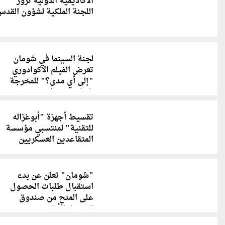
الأكاديمية الدولية تزور
اللجنة الملكية لشؤون القد
لجنة السينما في شومان
تعرض الفيلم الاكوادوري
"إلى أي مدى؟" للمخرجة
تانيا هيرميدا
تقسيط أجهزة "أبوغزاله
للتقنية" لمنتسبي مؤسسة
المتقاعدين العسكريين
"شومان" تعلن عن بدء
استقبال طلبات الحصول
على المنح من صندوق
التمويل الأولي