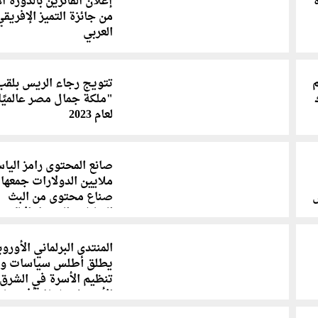
إعلان الفائزين بالدورة ال
من جائزة التميز الإفريقي
العربي
م
تتويج رجاء الريس بلقب
"ملكة جمال مصر عالميًا
لعام 2023
صانع المحتوى رامز اليا
ملايين الدولارات جمعها
صناع محتوى من البث
المباشر والتسول الإلكتر
المنتدى البرلماني الأورو
يطلق أطلس سياسات وس
تنظيم الأسرة في الشرق
الأوسط وشمال أفريقيا