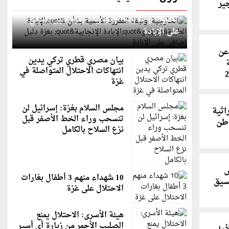
ير
الخارجية: وثيقة المقررة الأممية بشأن "الإبادة
الطبية" و"الإبادة الإنجابية" بغزة دليل إضافي
على الإبادة
عن
بيان مصري قطري تركي يدين
انتهاكات الاحتلال المتواصلة في
غزة
مجلس السلام بغزة: إسرائيل لن
اثية
تنسحب وراء الخط الأصفر قبل
وطن
نزع السلاح بالكامل
ض
10 شهداء منهم 3 أطفال بغارات
سيق
الاحتلال على غزة
هيئة الأسرى: الاحتلال يمنع
الصليب الأحمر من زيارة أي أسير