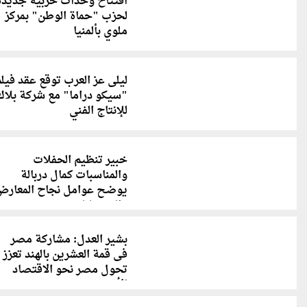
افتتاح وحدات حزبية جديدة
لحزب "حماة الوطن" بمركز
ملوي بألمنيا
ليلى عز العرب توقع عقد فيل
"سيكو دراما" مع شركة بلاك
للإنتاج الفني
خبير تنظيم الحفلات
والمناسبات كمال دربالة
يوضح عوامل نجاح المعارض
والمهرجانات
بشير العدل: مشاركة مصر
فى قمة العشرين بالهند تعزز
تحول مصر نحو الاقتصاد
الأخضر