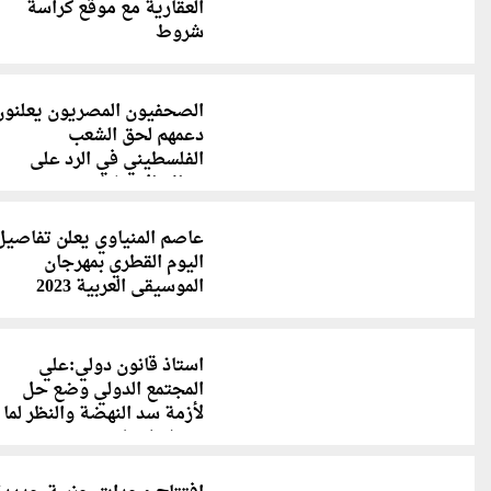
العقارية مع موقع كراسة
شروط
الصحفيون المصريون يعلنون
دعمهم لحق الشعب
الفلسطيني في الرد على
جرائم الاحتلال
عاصم المنياوي يعلن تفاصيل
اليوم القطري بمهرجان
الموسيقى العربية 2023
استاذ قانون دولي:علي
المجتمع الدولي وضع حل
لأزمة سد النهضة والنظر لما
حدث بليبيا