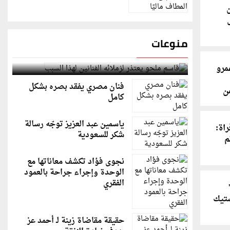
منوعات
قاسم ملحو يعتذر لزملائه الفنانين لهذا السبب
مرو
فنان مصري يفقد بصره بشكل
ن
كامل
ياسمين عبد العزيز توجّه رسالة
اة:
شكر للسعودية
م
نجوى فؤاد تكشف معاناتها مع
الوحدة وإجراء جراحة بالعمود
الفقري
تيك
حقيقة مقاضاة زينة لـ أحمد عز