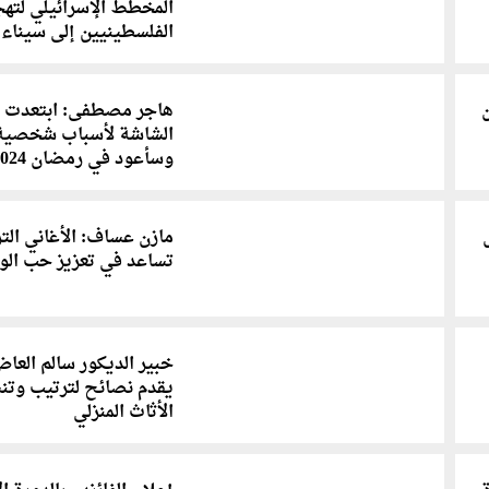
المخطط الإسرائيلي لتهج
الفلسطينيين إلى سيناء
هاجر مصطفى: ابتعدت 
الشاشة لأسباب شخصية
وسأعود في رمضان 2024
مازن عساف: الأغاني التر
تساعد في تعزيز حب ال
خبير الديكور سالم العا
يقدم نصائح لترتيب وتن
الأثاث المنزلي