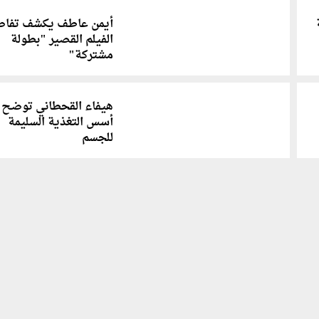
أيمن عاطف يكشف تفاص
الفيلم القصير "بطولة
مشتركة"
هيفاء القحطاني توضح
أسس التغذية السليمة
للجسم