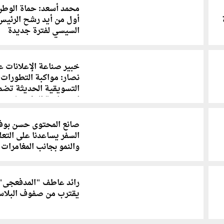
محمد أسعد: حماة الوطن
أول من أيد رشح الرئيس
السيسي لفترة جديدة
خبير صناعة الإعلانات ع
نصار: مواكبة التطورات
التسويقية الحديثة تضم
استمرارية المؤسسات
الصحفية
صانع المحتوى حسن بوفر
السفر يساعدنا على التعل
والنمو بجانب المغامرات
رائد عاطف "المدفعجى"
يقترب من صفوف البلاس