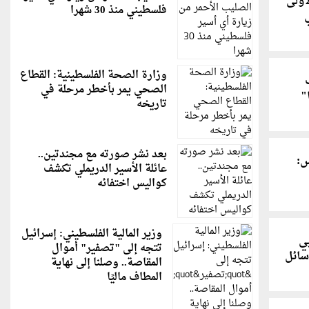
أولى
فلسطيني منذ 30 شهرا
وزارة الصحة الفلسطينية: القطاع
الصحي يمر بأخطر مرحلة في
"
تاريخه
بعد نشر صورته مع مجندتين..
س:
عائلة الأسير الدريملي تكشف
كواليس اختفائه
وني
وزير المالية الفلسطيني: إسرائيل
بي
تتجه إلى "تصفير" أموال
ائل
المقاصة.. وصلنا إلى نهاية
المطاف ماليًا