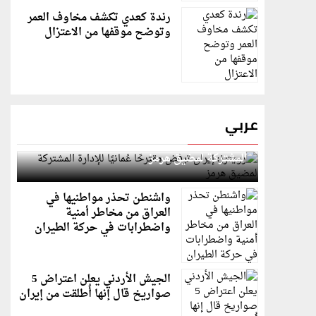
رندة كعدي تكشف مخاوف العمر
وتوضح موقفها من الاعتزال
عربي
رويترز: إيران ترفض مقترحًا عُمانيًا للإدارة
المشتركة لمضيق هرمز
واشنطن تحذر مواطنيها في
العراق من مخاطر أمنية
واضطرابات في حركة الطيران
الجيش الأردني يعلن اعتراض 5
صواريخ قال إنها أُطلقت من إيران