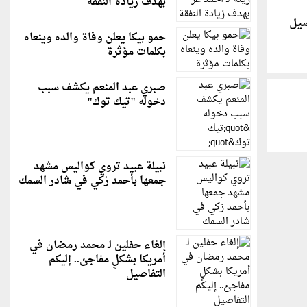
بهدف زيادة النفقة
يل
حمو بيكا يعلن وفاة والده وينعاه
بكلمات مؤثرة
صبري عبد المنعم يكشف سبب
دخوله "تيك توك"
نبيلة عبيد تروي كواليس مشهد
جمعها بأحمد زكي في شادر السمك
إلغاء حفلين لـ محمد رمضان في
أمريكا بشكلٍ مفاجئ.. إليكم
التفاصيل