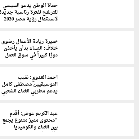
حماة الوطن يدعو السيسي
للترشح لفترة رئاسية جديدة
لاستكمال رؤية مصر 2030
خبيرة ريادة الأعمال رضوى
خلاف: النساء بدأن يأخذن
دورًا كبيراً في سوق العمل
احمد العدوي: نقيب
الموسيقيين مصطفى كامل
يدعم مطربي الغناء الشعبي
عبد الكريم عوض: أقدم
"محتوى مميز متنوع يجمع
بين الغناء والكوميديا
والضحك"