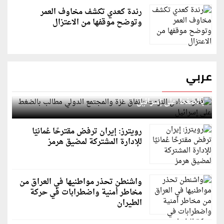
رندة كعدي تكشف مخاوف العمر
وتوضح موقفها من الاعتزال
عربي
قطر: حماس التزمت باتفاق غزة والمجتمع الدولي مطالب
بالضغط على إسرائيل
رويترز: إيران ترفض مقترحًا عُمانيًا
للإدارة المشتركة لمضيق هرمز
واشنطن تحذر مواطنيها في العراق من
مخاطر أمنية واضطرابات في حركة
الطيران