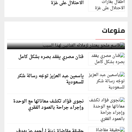
الاحتلال على غزة
منوعات
قاسم ملحو يعتذر لزملائه الفنانين لهذا السبب
فنان مصري يفقد بصره بشكل كامل
ياسمين عبد العزيز توجّه رسالة شكر
للسعودية
نجوى فؤاد تكشف معاناتها مع الوحدة
وإجراء جراحة بالعمود الفقري
حقيقة مقاضاة زينة لـ أحمد عز بهدف