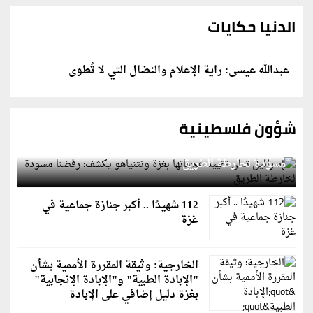
الدنيا حكايات
عبدالله عيسى: راية الإعلام والنضال التي لا تُطوى
شؤون فلسطينية
إسرائيل تعلن تقييد هجماتها بغزة ونتنياهو يكشف: رفضنا
مسودة لخارطة الطريق
112 شهيدًا .. أكبر جنازة جماعية في
غزة
الخارجية: وثيقة المقررة الأممية بشأن
"الإبادة الطبية" و"الإبادة الإنجابية"
بغزة دليل إضافي على الإبادة