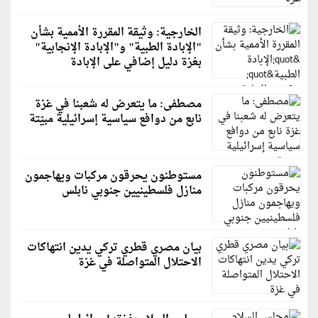
الخارجية: وثيقة المقررة الأممية بشأن
"الإبادة الطبية" و"الإبادة الإنجابية"
بغزة دليل إضافي على الإبادة
مصطفى: ما يتعرض له شعبنا في غزة
نابع من دوافع سياسية إسرائيلية مبيّتة
مستوطنون يحرقون مركبات ويهاجمون
منازل فلسطينيين جنوبي نابلس
بيان مصري قطري تركي يدين انتهاكات
الاحتلال المتواصلة في غزة