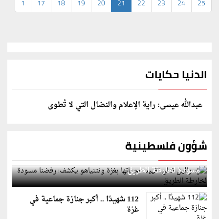
1
17
18
19
20
21
22
23
24
25
الدنيا حكايات
عبدالله عيسى: راية الإعلام والنضال التي لا تُطوى
شؤون فلسطينية
إسرائيل تعلن تقييد هجماتها بغزة ونتنياهو يكشف: رفضنا
مسودة لخارطة الطريق
112 شهيدًا .. أكبر جنازة جماعية في
غزة