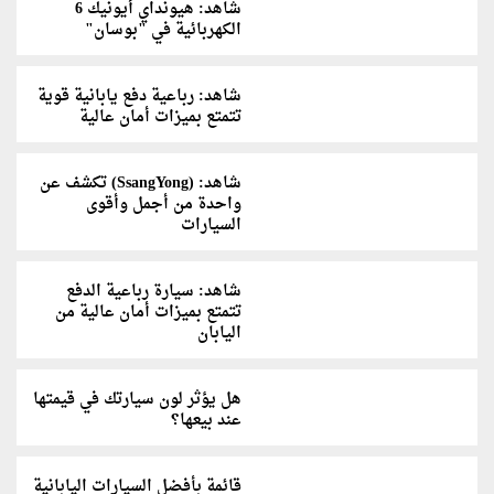
شاهد: هيونداي أيونيك 6
الكهربائية في "بوسان"
شاهد: رباعية دفع يابانية قوية
تتمتع بميزات أمان عالية
شاهد: (SsangYong) تكشف عن
واحدة من أجمل وأقوى
السيارات
شاهد: سيارة رباعية الدفع
تتمتع بميزات أمان عالية من
اليابان
هل يؤثر لون سيارتك في قيمتها
عند بيعها؟
قائمة بأفضل السيارات اليابانية