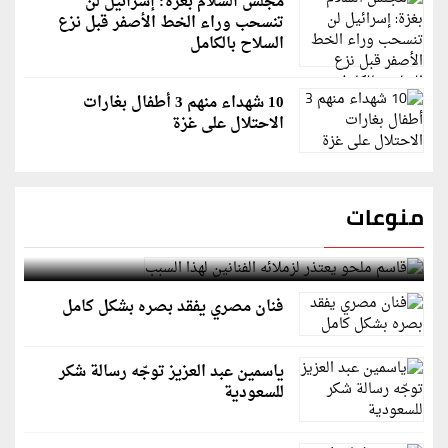
مجلس السلام بغزة: إسرائيل لن
تنسحب وراء الخط الأصفر قبل نزع
السلاح بالكامل
10 شهداء منهم 3 أطفال بغارات
الاحتلال على غزة
منوعات
قاسم ملحو يعتذر لزملائه الفنانين لهذا السبب
فنان مصري يفقد بصره بشكل كامل
ياسمين عبد العزيز توجّه رسالة شكر
للسعودية