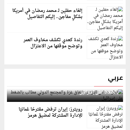
إلغاء حفلين لـ محمد رمضان في أمريكا
بشكلٍ مفاجئ.. إليكم التفاصيل
رندة كعدي تكشف مخاوف العمر
وتوضح موقفها من الاعتزال
عربي
قطر: حماس التزمت باتفاق غزة والمجتمع الدولي مطالب
بالضغط على إسرائيل
رويترز: إيران ترفض مقترحًا عُمانيًا
للإدارة المشتركة لمضيق هرمز