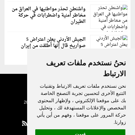
واشنطن تحذر مواطنيها في العراق من
مخاطر أمنية واضطرابات في حركة
الطيران
الجيش الأردني يعلن اعتراض 5
صواريخ قال إنها أُطلقت من إيران
نحنُ نستخدم ملفات تعريف
الارتباط
نحن نستخدم ملفات تعريف الارتباط وتقنيات
التتبع الأخرى لتحسين تجربة التصفح الخاصة
بك على موقعنا الإلكتروني ، ولإظهار المحتوى
جميع الحقوق محفوظة لدنيا الوطن © 2003 - 2022
المخصص والإعلانات المستهدفة لك ، وتحليل
حركة المرور على موقعنا ، وفهم من أين يأتي
زوارنا.
فهمت