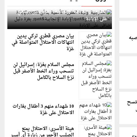
الخارجية: وثيقة المقررة الأممية بشأن "الإبادة
الطبية" و"الإبادة الإنجابية" بغزة دليل إضافي
على الإبادة
بيان مصري قطري تركي يدين
صبه
انتهاكات الاحتلال المتواصلة في
غزة
مجلس السلام بغزة: إسرائيل لن
تنسحب وراء الخط الأصفر قبل
نزع السلاح بالكامل
كتسح
10 شهداء منهم 3 أطفال بغارات
الاحتلال على غزة
هيئة الأسرى: الاحتلال يمنع
الصليب الأحمر من زيارة أي أسير