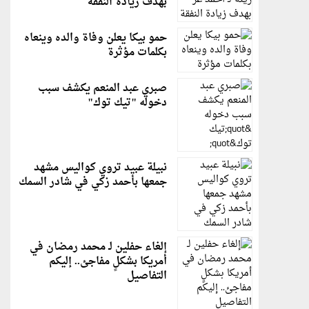
بهدف زيادة النفقة
حمو بيكا يعلن وفاة والده وينعاه
بكلمات مؤثرة
صبري عبد المنعم يكشف سبب
دخوله "تيك توك"
نبيلة عبيد تروي كواليس مشهد
جمعها بأحمد زكي في شادر السمك
إلغاء حفلين لـ محمد رمضان في
أمريكا بشكلٍ مفاجئ.. إليكم
التفاصيل