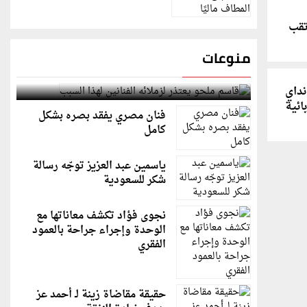
تقب
منوعات
قاسم ملحو يعتذر لزملائه الفنانين لهذا السبب
نداي
ائية
فنان مصري يفقد بصره بشكل
كامل
ياسمين عبد العزيز توجّه رسالة
شكر للسعودية
نجوى فؤاد تكشف معاناتها مع
الوحدة وإجراء جراحة بالعمود
الفقري
حقيقة مقاضاة زينة لـ أحمد عز