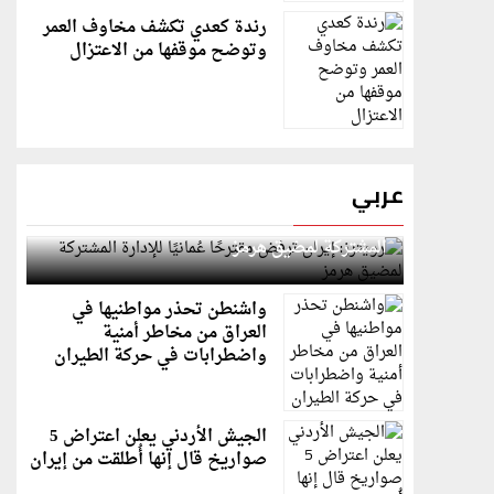
رندة كعدي تكشف مخاوف العمر
وتوضح موقفها من الاعتزال
عربي
رويترز: إيران ترفض مقترحًا عُمانيًا للإدارة
المشتركة لمضيق هرمز
واشنطن تحذر مواطنيها في
العراق من مخاطر أمنية
واضطرابات في حركة الطيران
الجيش الأردني يعلن اعتراض 5
صواريخ قال إنها أُطلقت من إيران