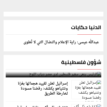
الدنيا حكايات
عبدالله عيسى: راية الإعلام والنضال التي لا تُطوى
شؤون فلسطينية
الرئيس ينعى سفير فلسطين لدى مصر دياب اللوح
إسرائيل تعلن تقييد هجماتها بغزة
ونتنياهو يكشف: رفضنا مسودة
لخارطة الطريق