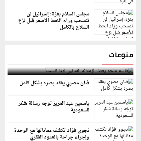
مجلس السلام بغزة: إسرائيل لن
تنسحب وراء الخط الأصفر قبل نزع
السلاح بالكامل
منوعات
قاسم ملحو يعتذر لزملائه الفنانين لهذا السبب
فنان مصري يفقد بصره بشكل كامل
ياسمين عبد العزيز توجّه رسالة شكر
للسعودية
نجوى فؤاد تكشف معاناتها مع الوحدة
وإجراء جراحة بالعمود الفقري