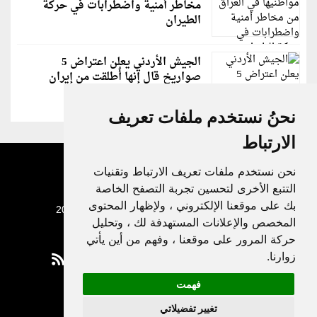
مخاطر أمنية واضطرابات في حركة
الطيران
الجيش الأردني يعلن اعتراض 5
صواريخ قال إنها أُطلقت من إيران
نحنُ نستخدم ملفات تعريف
الارتباط
نحن نستخدم ملفات تعريف الارتباط وتقنيات
التتبع الأخرى لتحسين تجربة التصفح الخاصة
بك على موقعنا الإلكتروني ، ولإظهار المحتوى
جميع الحقوق محفوظة لدنيا الوطن © 2003 - 2022
المخصص والإعلانات المستهدفة لك ، وتحليل
حركة المرور على موقعنا ، وفهم من أين يأتي
زوارنا.
فهمت
Privacy Policy
تغيير تفضيلاتي
|