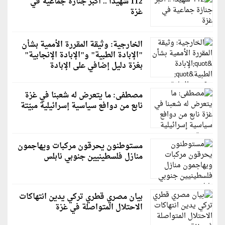
112 شهيدًا .. أكبر جنازة جماعية في
غزة
الخارجية: وثيقة المقررة الأممية بشأن
"الإبادة الطبية" و"الإبادة الإنجابية"
بغزة دليل إضافي على الإبادة
مصطفى: ما يتعرض له شعبنا في غزة
نابع من دوافع سياسية إسرائيلية مبيّتة
مستوطنون يحرقون مركبات ويهاجمون
منازل فلسطينيين جنوبي نابلس
بيان مصري قطري تركي يدين انتهاكات
الاحتلال المتواصلة في غزة