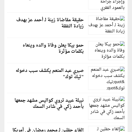
حقيقة مقاضاة زينة لـ أحمد عز بهدف
زيادة النفقة
حمو بيكا يعلن وفاة والده وينعاه
بكلمات مؤثرة
صبري عبد المنعم يكشف سبب دخوله
"تيك توك"
نبيلة عبيد تروي كواليس مشهد جمعها
بأحمد زكي في شادر السمك
إلغاء حفلين لـ محمد رمضان في أمريكا