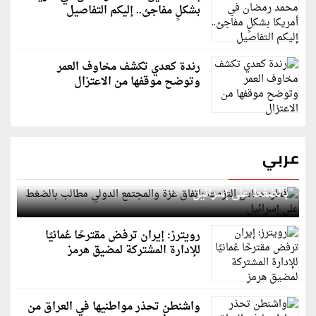
بشكلٍ مفاجئ.. إليكم التفاصيل
رندة كعدي تكشف مخاوف العمر
وتوضح موقفها من الاعتزال
عربي
قطر: حماس التزمت باتفاق غزة والمجتمع الدولي مطالب
بالضغط على إسرائيل
رويترز: إيران ترفض مقترحًا عُمانيًا
للإدارة المشتركة لمضيق هرمز
واشنطن تحذر مواطنيها في العراق من