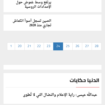
يرتفع وسط غموض حول
الإمدادات الروسية
الصين تسجل أسوأ انكماش
تجاري منذ 2020
1
20
21
22
23
24
25
26
27
28
الدنيا حكايات
عبدالله عيسى: راية الإعلام والنضال التي لا تُطوى