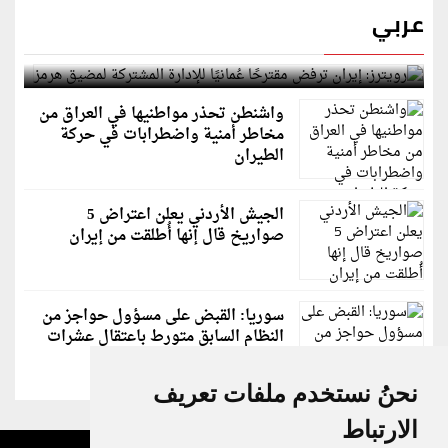
عربي
رويترز: إيران ترفض مقترحًا عُمانيًا للإدارة المشتركة
لمضيق هرمز
واشنطن تحذر مواطنيها في العراق من
مخاطر أمنية واضطرابات في حركة
الطيران
الجيش الأردني يعلن اعتراض 5
صواريخ قال إنها أُطلقت من إيران
سوريا: القبض على مسؤول حواجز من
النظام السابق متورط باعتقال عشرات
الشبان
نحنُ نستخدم ملفات تعريف
الارتباط