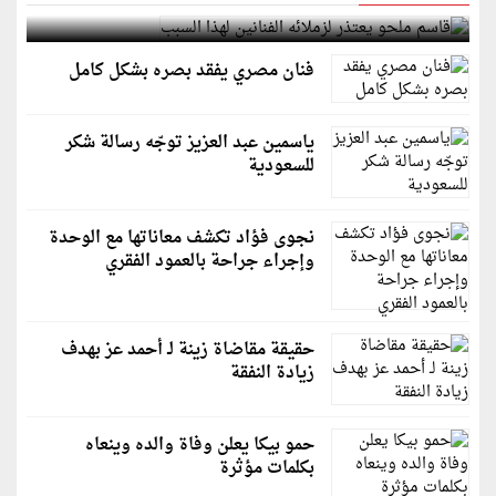
قاسم ملحو يعتذر لزملائه الفنانين لهذا السبب
فنان مصري يفقد بصره بشكل كامل
ياسمين عبد العزيز توجّه رسالة شكر
للسعودية
نجوى فؤاد تكشف معاناتها مع الوحدة
وإجراء جراحة بالعمود الفقري
حقيقة مقاضاة زينة لـ أحمد عز بهدف
زيادة النفقة
حمو بيكا يعلن وفاة والده وينعاه
بكلمات مؤثرة