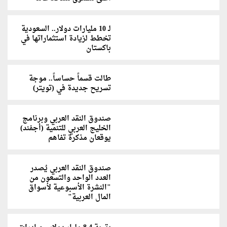
لـ 10 مليارات دولار.. السعودية
تخطط لزيادة استثماراتها في
باكستان
طالت قسماً حساساً.. موجة
تسريح جديدة في (تويتر)
صندوق النقد العربي وبرنامج
الخليج العربي للتنمية (أجفند)
يوقعان مذكرة تفاهم
صندوق النقد العربي يُصدر
العدد الواحد والتسعون من
"النشرة الأسبوعية لأسواق
المال العربية"