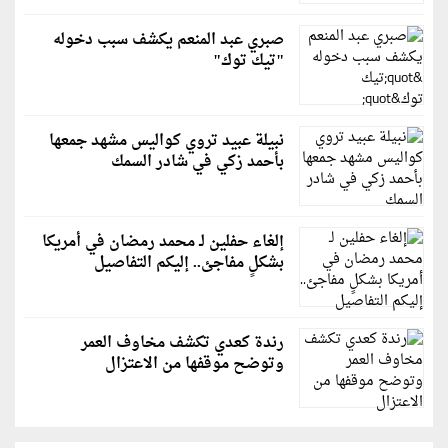
صبري عبد المنعم يكشف سبب دخوله
"تيك توك"
نبيلة عبيد تروي كواليس مشهد جمعها
بأحمد زكي في شادر السمك
إلغاء حفلين لـ محمد رمضان في أمريكا
بشكلٍ مفاجئ.. إليكم التفاصيل
رندة كعدي تكشف مخاوف العمر
وتوضح موقفها من الاعتزال