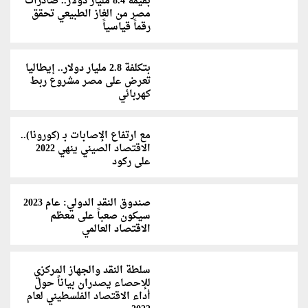
بقيمة 8.4 مليار دولار.. صادرات
مصر من الغاز الطبيعي تحقق
رقماً قياسياً
بتكلفة 2.8 مليار دولار.. إيطاليا
تعرض على مصر مشروع ربط
كهربائي
مع ارتفاع الإصابات بـ (كورونا)..
الاقتصاد الصيني ينهي 2022
على ركود
صندوق النقد الدولي: عام 2023
سيكون صعباً على معظم
الاقتصاد العالمي
سلطة النقد والجهاز المركزي
للإحصاء يصدران بياناً حول
أداء الاقتصاد الفلسطيني لعام