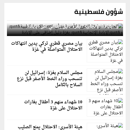
شؤون فلسطينية
الخارجية: وثيقة المقررة الأممية بشأن "الإبادة الطبية"
و"الإبادة الإنجابية" بغزة دليل إضافي على الإبادة
بيان مصري قطري تركي يدين انتهاكات
الاحتلال المتواصلة في غزة
مجلس السلام بغزة: إسرائيل لن
تنسحب وراء الخط الأصفر قبل نزع
السلاح بالكامل
10 شهداء منهم 3 أطفال بغارات
الاحتلال على غزة
هيئة الأسرى: الاحتلال يمنع الصليب