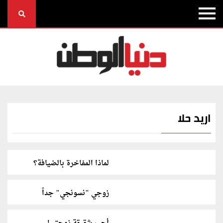
اريد حلا
لماذا المفاخرة بالضيافة؟
زوجي "نسونجي" جداً