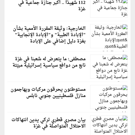
112 شهيدًا .. أكبر جنازة جماعية في
غزة
الخارجية: وثيقة المقررة الأممية بشأن
"الإبادة الطبية" و"الإبادة الإنجابية"
بغزة دليل إضافي على الإبادة
مصطفى: ما يتعرض له شعبنا في غزة
نابع من دوافع سياسية إسرائيلية مبيّتة
مستوطنون يحرقون مركبات ويهاجمون
منازل فلسطينيين جنوبي نابلس
بيان مصري قطري تركي يدين انتهاكات
الاحتلال المتواصلة في غزة