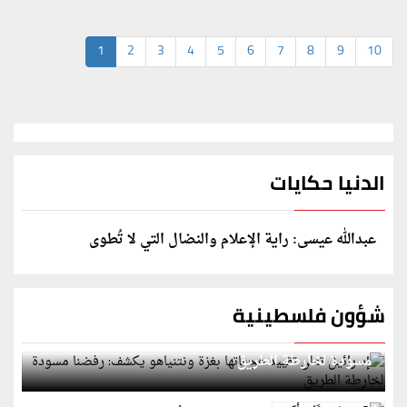
1
2
3
4
5
6
7
8
9
10
الدنيا حكايات
عبدالله عيسى: راية الإعلام والنضال التي لا تُطوى
شؤون فلسطينية
إسرائيل تعلن تقييد هجماتها بغزة ونتنياهو يكشف: رفضنا
مسودة لخارطة الطريق