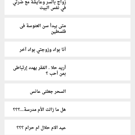
زواج بالسر وعايشة مع ضرتي
في نفس البيت
متى يبدأ سن العنوسة فى
فلسطين
أنا بواد وزوجتي بواد آخر
أريد حلا . الفقر يهدد إرتباطى
بمن أحب ؟
السحر جعلنى عانس
هل ما زالت الأم مدرسة...؟؟؟
عيد الام حلال ام حرام ؟؟؟