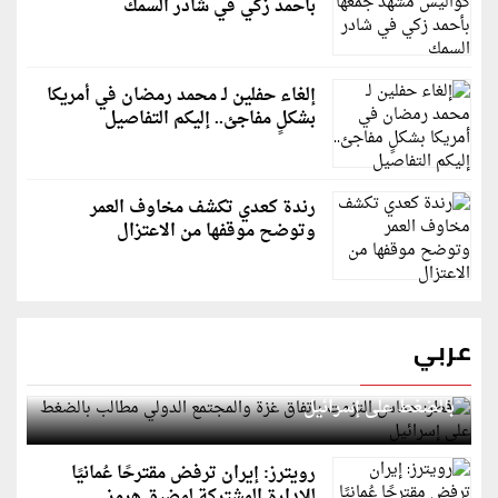
بأحمد زكي في شادر السمك
إلغاء حفلين لـ محمد رمضان في أمريكا
بشكلٍ مفاجئ.. إليكم التفاصيل
رندة كعدي تكشف مخاوف العمر
وتوضح موقفها من الاعتزال
عربي
قطر: حماس التزمت باتفاق غزة والمجتمع الدولي مطالب
بالضغط على إسرائيل
رويترز: إيران ترفض مقترحًا عُمانيًا
للإدارة المشتركة لمضيق هرمز