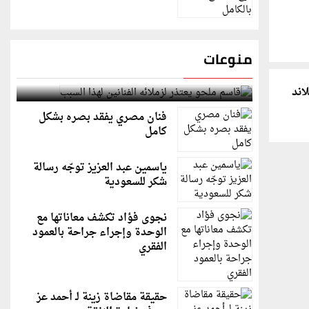
منوعات
قاسم ملحو يعتذر لزملائه الفنانين لهذا السبب
اند
فنان مصري يفقد بصره بشكل
كامل
ياسمين عبد العزيز توجّه رسالة
شكر للسعودية
نجوى فؤاد تكشف معاناتها مع
الوحدة وإجراء جراحة بالعمود
الفقري
حقيقة مقاضاة زينة لـ أحمد عز