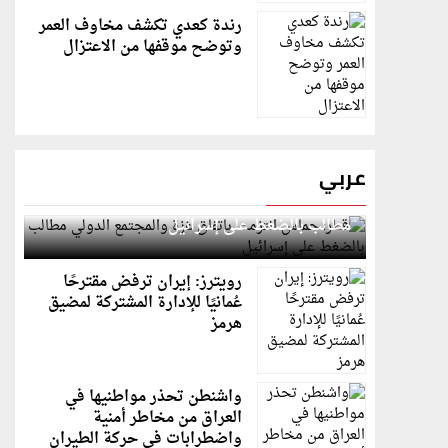
رندة كعدي تكشف مخاوف العمر
وتوضح موقفها من الاعتزال
عربي
قطر: حماس التزمت باتفاق غزة والمجتمع الدولي
مطالب بالضغط على إسرائيل
رويترز: إيران ترفض مقترحًا
عُمانيًا للإدارة المشتركة لمضيق
هرمز
واشنطن تحذر مواطنيها في
العراق من مخاطر أمنية
واضطرابات في حركة الطيران