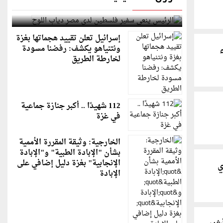
الرئيس ينعى سفير فلسطين لدى مصر دياب اللوح
إسرائيل تعلن تقييد هجماتها بغزة
ونتنياهو يكشف: رفضنا مسودة
لخارطة الطريق
112 شهيدًا .. أكبر جنازة جماعية
في غزة
الخارجية: وثيقة المقررة الأممية
بشأن "الإبادة الطبية" و"الإبادة
الإنجابية" بغزة دليل إضافي على
ي
الإبادة