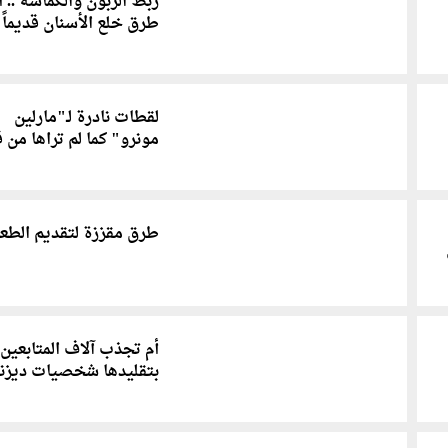
ربط الزبون والكماشة .. 
طرق خلع الأسنان قديماً
لقطات نادرة لـ"مارلين
مونرو" كما لم تراها من 
طرق مقززة لتقديم الطعا
أم تجذب آلاف المتابعين
بتقليدها شخصيات ديزن