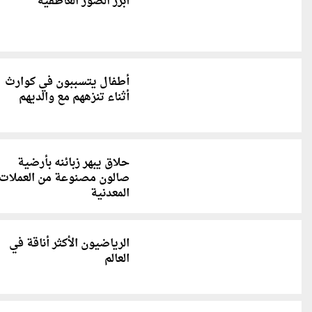
أبرز الصور العاطفية
أطفال يتسببون في كوارث
أثناء تنزههم مع والديهم
حلاق يبهر زبائنه بأرضية
صالون مصنوعة من العملات
المعدنية
الرياضيون الأكثر أناقة في
العالم