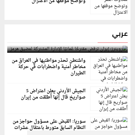
وتوضح موقفها من الاعتزال
عربي
رويترز: إيران ترفض مقترحًا عُمانيًا للإدارة المشتركة
لمضيق هرمز
واشنطن تحذر مواطنيها في العراق من
مخاطر أمنية واضطرابات في حركة
الطيران
الجيش الأردني يعلن اعتراض 5
صواريخ قال إنها أُطلقت من إيران
سوريا: القبض على مسؤول حواجز من
النظام السابق متورط باعتقال عشرات
الشبان