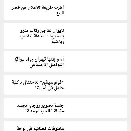
أغرب طريقة للإعلان عن قصر
للبيع
تايوان تفاجئ ركاب مترو
بتصميمات مذهلة لملاعب
رياضية
أم وابنتها تبهران رواد مواقع
التواصل الاجتماعي
"فوتوسيشن" للاحتفال بـ كلبة
حامل فى أمريكا
جلسة تصوير زوجان تجسد
مقولة "الحب مرمطة"
مخلوقات فضائية في لوحة