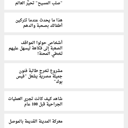
"صلب المسيح" تحير العالم
هذا ما يحدث عندما تتركين
أطفالك بصحبة والدهم
أشخاص حولوا المواقف
الصعبة إلى فكاهة ليسهل عليهم
تخطي المحنة!
مشروع تخرج طالبة فنون
جميلة مصرية يشعل "فيس
بوك"
شاهد كيف كانت تجرى العمليات
الجراحية قبل 100 عام
معركة المدينة القديمة بالموصل