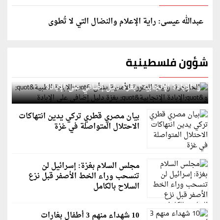
عبدالله عيسى: راية الإعلام والنضال التي لا تُطوى
شؤون فلسطينية
الخارجية: وثيقة المقررة الأممية بشأن "الإبادة الطبية"
و"الإبادة الإنجابية" بغزة دليل إضافي على الإبادة
بيان مصري قطري تركي يدين انتهاكات
الاحتلال المتواصلة في غزة
مجلس السلام بغزة: إسرائيل لن
تنسحب وراء الخط الأصفر قبل نزع
السلاح بالكامل
10 شهداء منهم 3 أطفال بغارات