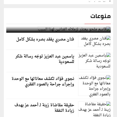
منوعات
قاسم ملحو يعتذر لزملائه الفنانين لهذا السبب
فنان مصري يفقد بصره بشكل كامل
ياسمين عبد العزيز توجّه رسالة شكر
للسعودية
نجوى فؤاد تكشف معاناتها مع الوحدة
وإجراء جراحة بالعمود الفقري
حقيقة مقاضاة زينة لـ أحمد عز بهدف
زيادة النفقة