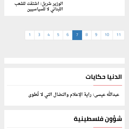
الوزير شربل: اشتقت للشعب
اللبناني لا للسياسيين
1
3
4
5
6
7
8
9
10
11
الدنيا حكايات
عبدالله عيسى: راية الإعلام والنضال التي لا تُطوى
شؤون فلسطينية
الخارجية: وثيقة المقررة الأممية بشأن "الإبادة الطبية"