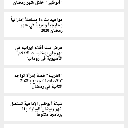
"أبوظبي" خلال شهر رمضان
مواعيد بث 12 مسلسلاً إماراتياً
وخليجياً وعربياً في شهر
رمضان 2020
عرض ست أفلام ايرانية في
مهرجان بوخارست للأفلام
الآسيوية في رومانيا
"الغريبة" قصة إمرأة تواجه
تناقضات المجتمع بالقناة
الثانية في رمضان
شبكة أبوظبي الإذاعية تستقبل
شهر رمضان المبارك بـ21
برنامجاً متنوعاً