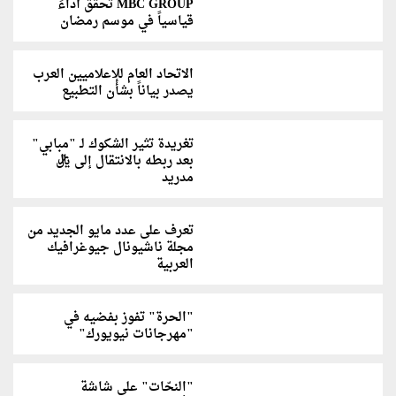
MBC GROUP تحقق أداءً
قياسياً في موسم رمضان
الاتحاد العام للإعلاميين العرب
يصدر بياناً بشأن التطبيع
تغريدة تثير الشكوك لـ "مبابي"
بعد ربطه بالانتقال إلى ريال
مدريد
تعرف على عدد مايو الجديد من
مجلة ناشيونال جيوغرافيك
العربية
"الحرة" تفوز بفضيه في
"مهرجانات نيويورك"
"النحّات" على شاشة