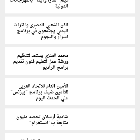
فيلم "سارا وآيدا" بالمهرجانات
الدولية
الفن الشعبي المصرى والتراث
اليمني يجتمعون في برنامج
اسرار والنجوم
محمد العنزي يستعد لتنظيم
ورشة عمل لتعليم فنون تقديم
برامج الراديو
الأمين العام للاتحاد العربى
للتأمين ضيف برنامج "بيزنس"
علي الحدث اليوم
شادية أرسلان تحصد مليون
متابعة ب"انستغرام"