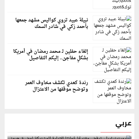
نبيلة عبيد تروي كواليس مشهد جمعها
بأحمد زكي في شادر السمك
إلغاء حفلين لـ محمد رمضان في أمريكا
بشكلٍ مفاجئ.. إليكم التفاصيل
رندة كعدي تكشف مخاوف العمر
وتوضح موقفها من الاعتزال
عربي
رويترز: إيران ترفض مقترحًا عُمانيًا للإدارة المشتركة
لمضيق هرمز