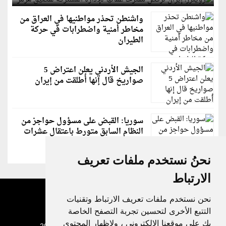
واشنطن تحذر مواطنيها في العراق من
مخاطر أمنية واضطرابات في حركة
الطيران
الجيش الأردني يعلن اعتراض 5
صواريخ قال إنها أُطلقت من إيران
سوريا: القبض على مسؤول حواجز من
النظام السابق متورط باعتقال عشرات
الشبان
نحنُ نستخدم ملفات تعريف
الارتباط
نحن نستخدم ملفات تعريف الارتباط وتقنيات
التتبع الأخرى لتحسين تجربة التصفح الخاصة
بك على موقعنا الإلكتروني ، ولإظهار المحتوى
جميع الحقوق محفوظة لدنيا الوطن © 2003 - 2022