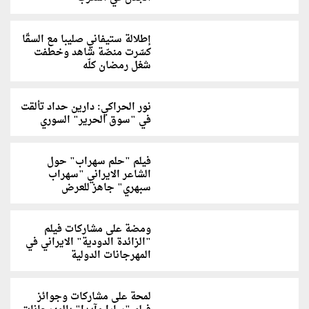
إطلالة ستيفاني صليبا مع السقّا
كسّرت منصّة شاهد وخطفت
شغل رمضان كلّه
نور الحراكي: دارين حداد تألقت
في "سوق الحرير" السوري
فيلم "حلم سهراب" حول
الشاعر الايراني "سهراب
سبهري" جاهز للعرض
ومضة على مشاركات فيلم
"الزائدة الدودية" الايراني في
المهرجانات الدولية
لمحة على مشاركات وجوائز