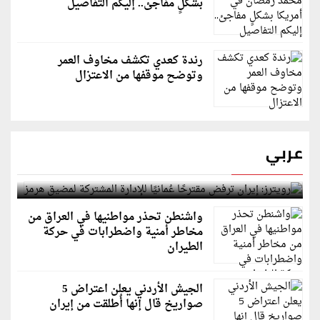
بشكلٍ مفاجئ.. إليكم التفاصيل
رندة كعدي تكشف مخاوف العمر
وتوضح موقفها من الاعتزال
عربي
رويترز: إيران ترفض مقترحًا عُمانيًا للإدارة المشتركة
لمضيق هرمز
واشنطن تحذر مواطنيها في العراق من
مخاطر أمنية واضطرابات في حركة
الطيران
الجيش الأردني يعلن اعتراض 5
صواريخ قال إنها أُطلقت من إيران