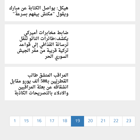
هيكل: يواصل الكتابة عن مبارك
ويقول "مكنش بيفهم بسرعة"
ضابط مخابرات أميركي
يكشف:طائرات الناتو تنقل
ترسانة القذافي إلى قواعد
تركية قريبة من مقر الجيش
السوري الحر
المراقب المنشق طالب
القطريّين بـ500 ألف يورو مقابل
انشقاقه عن بعثة المراقبين
والادلاء بالتصريحات الكاذبة
1
15
16
17
18
19
20
21
22
23