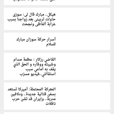
هيكل.. مبارك قال لى: سوزى
حاولت تربينى بعد زواجنا بسبب
غرابة ألفاظى ونجحت
أسرار حركة سوزان مبارك
للسلام
القاضي رزكار : عظمة صدام
وشيبته ووقاره و الحق الذي
يقف به امامي سبب
استقالتي..فيديو مسرّب
المعركة المحتملة: أميركا تستعد
بسفن قتالية جديدة.. ودلافين
مدربة.. وإيران قد تشن حرب
ناقلات