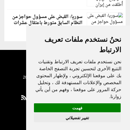
سوريا: القبض على مسؤول حواجز من
النظام السابق متورط باعتقال عشرات
الشبان
نحنُ نستخدم ملفات تعريف
الارتباط
نحن نستخدم ملفات تعريف الارتباط وتقنيات
التتبع الأخرى لتحسين تجربة التصفح الخاصة
بك على موقعنا الإلكتروني ، ولإظهار المحتوى
جميع الحقوق محفوظة لدنيا الوطن © 2003 - 2022
المخصص والإعلانات المستهدفة لك ، وتحليل
حركة المرور على موقعنا ، وفهم من أين يأتي
زوارنا.
فهمت
Privacy Policy
تغيير تفضيلاتي
|
Update cookies preferences