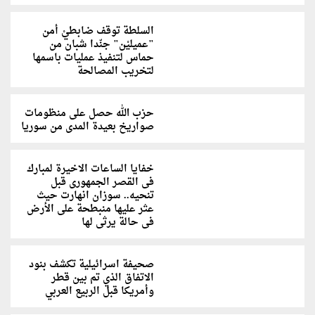
السلطة توقف ضابطيْ أمن
"عميليْن" جنّدا شبان من
حماس لتنفيذ عمليات باسمها
لتخريب المصالحة
حزب الله حصل على منظومات
صواريخ بعيدة المدى من سوريا
خفايا الساعات الاخيرة لمبارك
فى القصر الجمهورى قبل
تنحيه.. سوزان انهارت حيث
عثر عليها منبطحة على الأرض
فى حالة يرثى لها
صحيفة اسرائيلية تكشف بنود
الاتفاق الذي تم بين قطر
وأمريكا قبل الربيع العربي