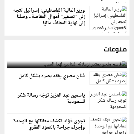
وزير المالية الفلسطيني: إسرائيل تتجه
إلى "تصفير" أموال المقاصة.. وصلنا
إلى نهاية المطاف ماليًا
منوعات
قاسم ملحو يعتذر لزملائه الفنانين لهذا السبب
فنان مصري يفقد بصره بشكل كامل
ياسمين عبد العزيز توجّه رسالة شكر
للسعودية
نجوى فؤاد تكشف معاناتها مع الوحدة
وإجراء جراحة بالعمود الفقري