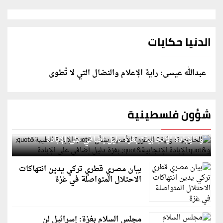
الدنيا حكايات
عبدالله عيسى: راية الإعلام والنضال التي لا تُطوى
شؤون فلسطينية
الخارجية: وثيقة المقررة الأممية بشأن "الإبادة الطبية"
و"الإبادة الإنجابية" بغزة دليل إضافي على الإبادة
بيان مصري قطري تركي يدين انتهاكات
الاحتلال المتواصلة في غزة
مجلس السلام بغزة: إسرائيل لن