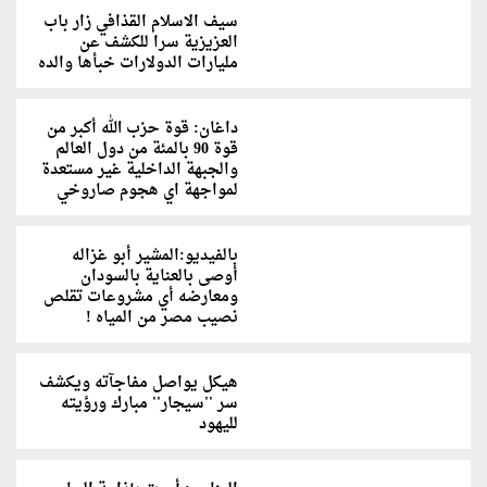
سيف الاسلام القذافي زار باب
العزيزية سرا للكشف عن
مليارات الدولارات خبأها والده
داغان: قوة حزب الله أكبر من
قوة 90 بالمئة من دول العالم
والجبهة الداخلية غير مستعدة
لمواجهة اي هجوم صاروخي
بالفيديو:المشير أبو غزاله
أوصى بالعناية بالسودان
ومعارضه أي مشروعات تقلص
نصيب مصر من المياه !
هيكل يواصل مفاجآته ويكشف
سر ''سيجار'' مبارك ورؤيته
لليهود