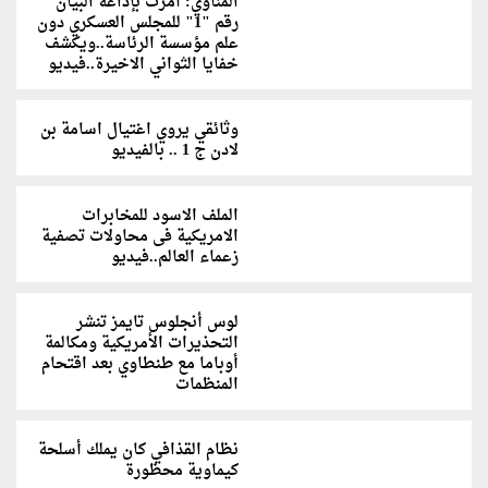
المناوي: أمرت بإذاعة البيان
رقم "1" للمجلس العسكري دون
علم مؤسسة الرئاسة..ويكشف
خفايا الثواني الاخيرة..فيديو
وثائقي يروي اغتيال اسامة بن
لادن ج 1 .. بالفيديو
الملف الاسود للمخابرات
الامريكية فى محاولات تصفية
زعماء العالم..فيديو
لوس أنجلوس تايمز تنشر
التحذيرات الأمريكية ومكالمة
أوباما مع طنطاوي بعد اقتحام
المنظمات
نظام القذافي كان يملك أسلحة
كيماوية محظورة