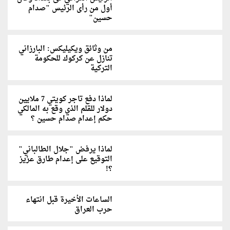
أول من رأى الرئيس "صدام
حسين"
من وثائق ويكيليكس: البارزاني
تنازل عن كركوك للحكومة
التركية
لماذا دفع تاجر كويتي 7 ملايين
دولار للقلم الذي وقع به المالكي
حكم إعدام صدام حسين ؟
لماذا يرفض "جلال الطالباني"
التوقيع على إعدام طارق عزيز
؟!
الساعات الأخيرة قبل انتهاء
حرب العراق