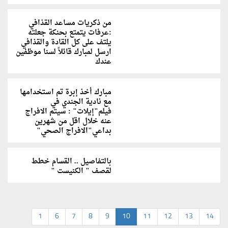
من ذكريات مساعد القذافي
:عرفات يتمتع بحنكة جعلته
يلتف على كل القادة والقذافي
ارسل لمبارك قائلاً لسنا موظفين
عندك
مبارك أخذ إبرة تم استخدامها
مع نادية الجندي في
فيلم"إيلات" : سيتم الافراج
عنه خلال اقل من شهرين
بداعي"الافراج الصحي"
بالتفاصيل .. القسام خطط
لقصف " الكنيست "
1
6
7
8
9
10
11
12
13
14