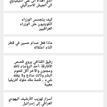
الذي اهداه الى علي الكيمياوي
الى الجيش الاسرائيلي
كيف يتجسس الوزراء
الكويتيون على الوزراء
العراقيين
ماذا فعل صدام حسين في قطر
اثناء اعتقاله
رفيق القذافي يروي قصص
الأفارقة :أحد الرؤساء تافه
ومجنون والآخر آكل للحوم
البشر وثالث ساذج ولا يفقه
شيء .. قصة ملك ملوك أفريقيا
معيبة
أسرار تهريب الأرشيف اليهودي
العراقي إلى إسرائيل