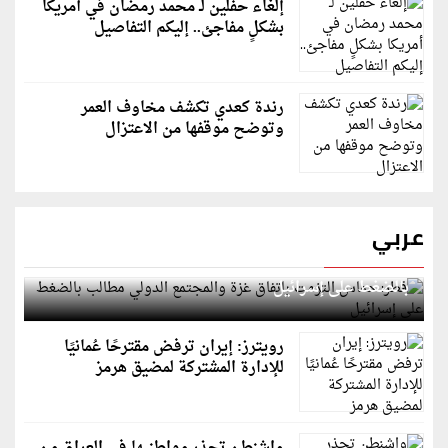
إلغاء حفلين لـ محمد رمضان في أمريكا
بشكلٍ مفاجئ.. إليكم التفاصيل
رندة كعدي تكشف مخاوف العمر
وتوضح موقفها من الاعتزال
عربي
قطر: حماس التزمت باتفاق غزة والمجتمع الدولي مطالب
بالضغط على إسرائيل
رويترز: إيران ترفض مقترحًا عُمانيًا
للإدارة المشتركة لمضيق هرمز