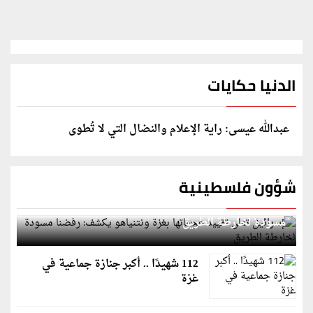
الدنيا حكايات
عبدالله عيسى: راية الإعلام والنضال التي لا تُطوى
شؤون فلسطينية
إسرائيل تعلن تقييد هجماتها بغزة ونتنياهو يكشف: رفضنا
مسودة لخارطة الطريق
112 شهيدًا .. أكبر جنازة جماعية في
غزة