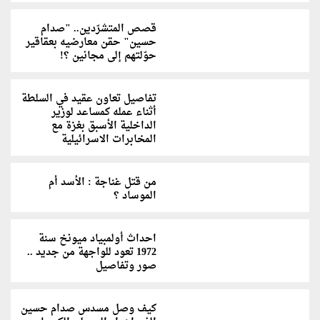
قصص المتشرّدين.. "صدام
حسين" حقن معارضيه بعقاقير
حوّلتهم إلى مجانين ؟!
تفاصيل تعاون عقيد في السلطة
أثناء عمله كمساعد لوزير
الداخلية الأسبق بغزة مع
المخابرات الاسرائيلية
من قتل غناجة : الأسد أم
الموساد ؟
احداث أولمبياد ميونخ سنة
1972 تعود للواجهة من جديد ..
صور وتفاصيل
كيف وصل مسدس صدام حسين