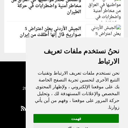
واشنطن تحذر مواطنيها في العراق من
مخاطر أمنية واضطرابات في حركة
الطيران
الجيش الأردني يعلن اعتراض 5
صواريخ قال إنها أُطلقت من إيران
نحنُ نستخدم ملفات تعريف
الارتباط
نحن نستخدم ملفات تعريف الارتباط وتقنيات
التتبع الأخرى لتحسين تجربة التصفح الخاصة
بك على موقعنا الإلكتروني ، ولإظهار المحتوى
جميع الحقوق محفوظة لدنيا الوطن © 2003 - 2022
المخصص والإعلانات المستهدفة لك ، وتحليل
حركة المرور على موقعنا ، وفهم من أين يأتي
زوارنا.
فهمت
Privacy Policy