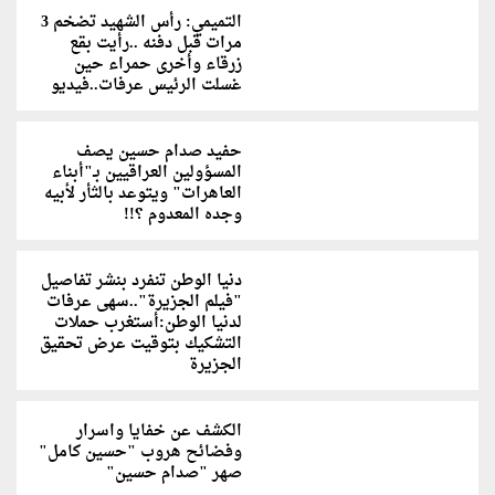
التميمي: رأس الشهيد تضخم 3
مرات قبل دفنه ..رأيت بقع
زرقاء وأخرى حمراء حين
غسلت الرئيس عرفات..فيديو
حفيد صدام حسين يصف
المسؤولين العراقيين بـ"أبناء
العاهرات" ويتوعد بالثأر لأبيه
وجده المعدوم ؟!!
دنيا الوطن تنفرد بنشر تفاصيل
"فيلم الجزيرة"..سهى عرفات
لدنيا الوطن:أستغرب حملات
التشكيك بتوقيت عرض تحقيق
الجزيرة
الكشف عن خفايا واسرار
وفضائح هروب "حسين كامل"
صهر "صدام حسين"