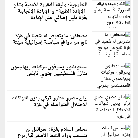
الخارجية: وثيقة المقررة الأممية بشأن
"الإبادة الطبية" و"الإبادة الإنجابية"
بغزة دليل إضافي على الإبادة
مصطفى: ما يتعرض له شعبنا في غزة
نابع من دوافع سياسية إسرائيلية مبيّتة
مستوطنون يحرقون مركبات ويهاجمون
منازل فلسطينيين جنوبي نابلس
بيان مصري قطري تركي يدين انتهاكات
الاحتلال المتواصلة في غزة
مجلس السلام بغزة: إسرائيل لن
تنسحب وراء الخط الأصفر قبل نزع