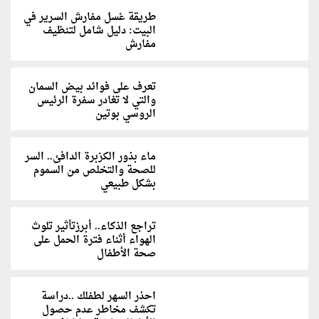
طريقة غسل مفارش السرير في
البيت: دليل شامل لتنظيف
مفارش
تعرف على فوائد بيض السمان
والتي لا تغادر سفرة الرئيس
الروسي بوتين
ماء بذور الكزبرة الدافئ.. السر
للصحة والتخلص من السموم
بشكل طبيعي
تراجع الذكاء.. أبرزتأثير تلوث
الهواء أثناء فترة الحمل على
صحة الأطفال
احذر السهر لطفلك ..دراسة
تكشف مخاطر عدم حصول