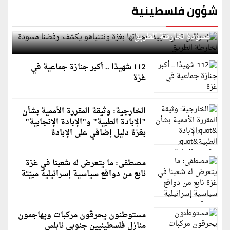
شؤون فلسطينية
إسرائيل تعلن تقييد هجماتها بغزة ونتنياهو يكشف: رفضنا
مسودة لخارطة الطريق
112 شهيدًا .. أكبر جنازة جماعية في
غزة
الخارجية: وثيقة المقررة الأممية بشأن
"الإبادة الطبية" و"الإبادة الإنجابية"
بغزة دليل إضافي على الإبادة
مصطفى: ما يتعرض له شعبنا في غزة
نابع من دوافع سياسية إسرائيلية مبيّتة
مستوطنون يحرقون مركبات ويهاجمون
منازل فلسطينيين جنوبي نابلس