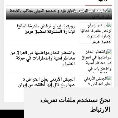
قطر: حماس التزمت باتفاق غزة والمجتمع الدولي مطالب
بالضغط على إسرائيل
رويترز: إيران ترفض مقترحًا عُمانيًا
للإدارة المشتركة لمضيق هرمز
واشنطن تحذر مواطنيها في العراق من
مخاطر أمنية واضطرابات في حركة
الطيران
الجيش الأردني يعلن اعتراض 5
صواريخ قال إنها أُطلقت من إيران
نحنُ نستخدم ملفات تعريف
الارتباط