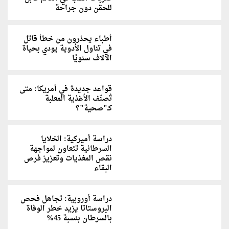
للحقن دون جراحة
أطباء يحذرون من خطأ قاتل
في تناول الأدوية يودي بحياة
الآلاف سنويًا
قواعد جديدة في أمريكا: متى
تُصنّف الأغذية المعلبة
كـ"صحية"؟
دراسة أميركية: الخلايا
السرطانية تتعاون لمواجهة
نقص المغذيات وتعزيز فرص
البقاء
دراسة أوروبية: تجاهل فحص
البروستاتا يزيد خطر الوفاة
بالسرطان بنسبة 45%