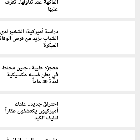
الفاكهة عند تناولها.. تعرّف
عليها
دراسة أميركية: الشخير لدى
الشباب يزيد من فرص الوفاة
المبكرة
معجزة طبية.. جنين محنط
في بطن مُسنة مكسيكية
لمدة 40 عاماً
اختراق جديد.. علماء
أميركيون يكتشفون عقاراً
لتليف الكبد