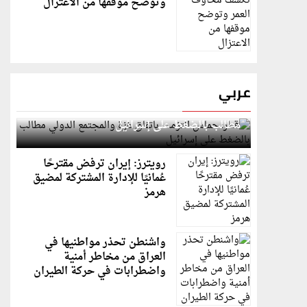
وتوضح موقفها من الاعتزال
عربي
قطر: حماس التزمت باتفاق غزة والمجتمع الدولي
مطالب بالضغط على إسرائيل
رويترز: إيران ترفض مقترحًا
عُمانيًا للإدارة المشتركة لمضيق
هرمز
واشنطن تحذر مواطنيها في
العراق من مخاطر أمنية
واضطرابات في حركة الطيران