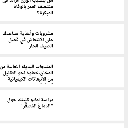
هل يتسبب الوزن الزائد في
منتصف العمر بالوفاة
المبكرة؟
مشروبات وأغذية تساعدك
على الانتعاش في فصل
الصيف الحار
المنتجات البديلة الخالية من
الدخان-خطوة نحو التقليل
من الانبعاثات الكيميائية
الضارة
دراسة لمايو كلينك حول
"الدماغ المُصغَّر"