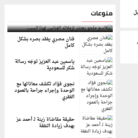
منوعات
ل
قاسم ملحو يعتذر لزملائه الفنانين لهذا السبب
فنان مصري يفقد بصره بشكل
كامل
ياسمين عبد العزيز توجّه رسالة
شكر للسعودية
نجوى فؤاد تكشف معاناتها مع
الوحدة وإجراء جراحة بالعمود
الفقري
حقيقة مقاضاة زينة لـ أحمد عز
بهدف زيادة النفقة