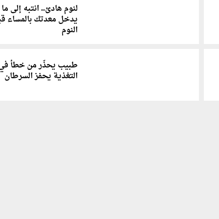
لنوم هادئ.. انتبه إلى ما
يدخل معدتك بالمساء قب
النوم
طبيب يحذّر من خطأ في
التغذية يحفز السرطان