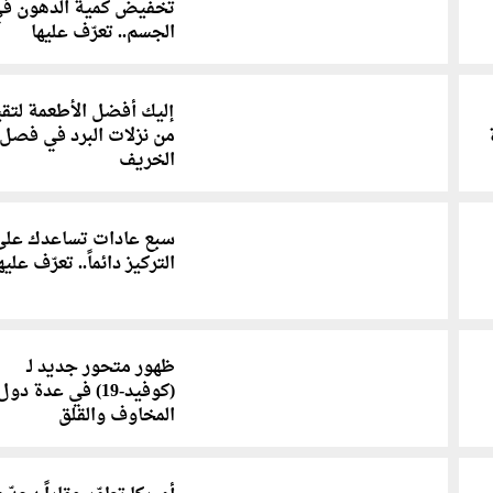
تخفيض كمية الدهون ف
الجسم.. تعرّف عليها
إليك أفضل الأطعمة لتق
من نزلات البرد في فصل
الخريف
سبع عادات تساعدك على
التركيز دائماً.. تعرّف عليه
ظهور متحور جديد لـ
(كوفيد-19) في عدة د
المخاوف والقلق