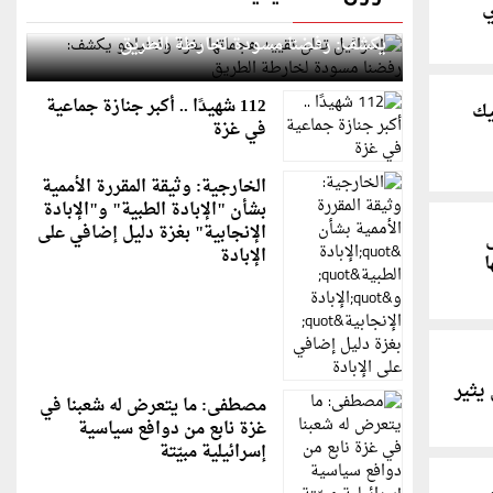
ي
إسرائيل تعلن تقييد هجماتها بغزة ونتنياهو
يكشف: رفضنا مسودة لخارطة الطريق
112 شهيدًا .. أكبر جنازة جماعية
يك
في غزة
الخارجية: وثيقة المقررة الأممية
بشأن "الإبادة الطبية" و"الإبادة
الإنجابية" بغزة دليل إضافي على
الإبادة
ا
ول يثير
مصطفى: ما يتعرض له شعبنا في
غزة نابع من دوافع سياسية
إسرائيلية مبيّتة