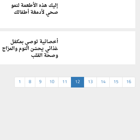
إليك هذه الأطعمة لنمو
صحي لأدمغة أطفالك
أخصائية توصي بمكمّل
غذائي يحسّن النوم والمزاج
وصحة القلب
1
8
9
10
11
12
13
14
15
16