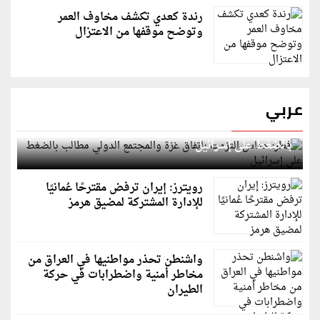
رندة كعدي تكشف مخاوف العمر
وتوضح موقفها من الاعتزال
عربي
قطر: حماس التزمت باتفاق غزة والمجتمع الدولي مطالب
بالضغط على إسرائيل
رويترز: إيران ترفض مقترحًا عُمانيًا
للإدارة المشتركة لمضيق هرمز
واشنطن تحذر مواطنيها في العراق من
مخاطر أمنية واضطرابات في حركة
الطيران