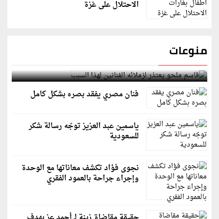
الاحتلال على غزة
منوعات
قاسم ملحو يعتذر لزملائه الفنانين لهذا السبب
فنان مصري يفقد بصره بشكل كامل
ياسمين عبد العزيز توجّه رسالة شكر
للسعودية
نجوى فؤاد تكشف معاناتها مع الوحدة
وإجراء جراحة بالعمود الفقري
حقيقة مقاضاة زينة لـ أحمد عز بهدف