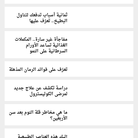
ثمانية أسباب تدفعك لتناول
البطيخ.. تعرّف عليها
مفاجأة غير سارة.. المكملات
الغذائية تساعد الأورام
السرطانية على النمو
تعرّف على فوائد الرمان المذهلة
دراسة تكشف عن علاج جديد
لمرضى الكوليسترول
ما هي مخاطر قلة النوم بعد سن
الأربعين؟
إليك هذه العناصر الطبيعية