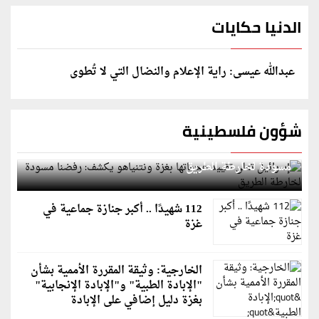
الدنيا حكايات
عبدالله عيسى: راية الإعلام والنضال التي لا تُطوى
شؤون فلسطينية
إسرائيل تعلن تقييد هجماتها بغزة ونتنياهو يكشف: رفضنا
مسودة لخارطة الطريق
112 شهيدًا .. أكبر جنازة جماعية في
غزة
الخارجية: وثيقة المقررة الأممية بشأن
"الإبادة الطبية" و"الإبادة الإنجابية"
بغزة دليل إضافي على الإبادة