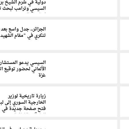
دولية في شرم الشيخ بر
السيسي وترامب لبحث تن
اتفاق غزة
الجزائر.. جدل واسع بعد
تنكري في "مقام الشهيد
السيسي يدعو المستشار
الألماني لحضور توقيع ات
غزة
زيارة تاريخية لوزير
الخارجية السوري إلى لبن
فتح صفحة جديدة في
العلاقات الثنائية