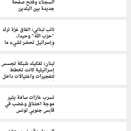
السجناء وفتح صفحة
جديدة بين البلدين
نائب لبناني: اتفاق غزة ترك
"حزب الله" وحيدا..
وإسرائيل تحضر لشيء ما
في لبنان
لبنان: تفكيك شبكة تجسس
إسرائيلية كانت تخطط
لتفجيرات واغتيالات داخل
البلاد
تسرب غازات سامّة يثير
موجة اختناق وغضب في
قابس جنوبي تونس