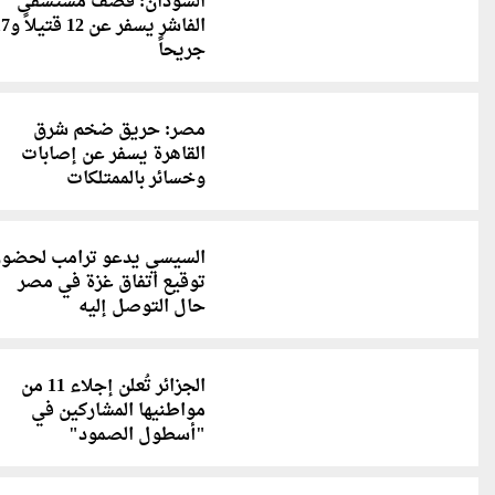
السودان: قصف مستشفى
الفاشر يسفر عن 2
جريحاً
مصر: حريق ضخم شرق
القاهرة يسفر عن إصابات
وخسائر بالممتلكات
السيسي يدعو ترامب لحضور
توقيع اتفاق غزة في مصر
حال التوصل إليه
الجزائر تُعلن إجلاء 11 من
مواطنيها المشاركين في
"أسطول الصمود"