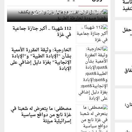
ئاسة
إسرائيل تعلن تقييد هجماتها بغزة ونتنياهو
فيذ
يكشف: رفضنا مسودة لخارطة الطريق
112 شهيدًا .. أكبر جنازة جماعية
 حفل
في غزة
"
الخارجية: وثيقة المقررة الأممية
بشأن "الإبادة الطبية" و"الإبادة
الإنجابية" بغزة دليل إضافي على
الإبادة
فاق
ان:
مصطفى: ما يتعرض له شعبنا في
غزة نابع من دوافع سياسية
إسرائيلية مبيّتة