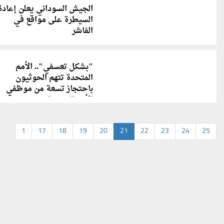
الجيش السوداني يعلن إعادة
السيطرة على مواقع في
الفاشر
"بشكل تعسفي".. الأمم
المتحدة تتهم الحوثيون
باحتجاز تسعة من موظفي
الأمم المتحدة
1
17
18
19
20
21
22
23
24
25