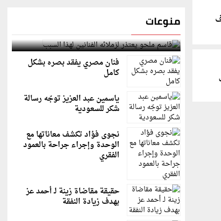
منوعات
ف
قاسم ملحو يعتذر لزملائه الفنانين لهذا السبب
فنان مصري يفقد بصره بشكل
كامل
ياسمين عبد العزيز توجّه رسالة
شكر للسعودية
نجوى فؤاد تكشف معاناتها مع
الوحدة وإجراء جراحة بالعمود
الفقري
حقيقة مقاضاة زينة لـ أحمد عز
بهدف زيادة النفقة