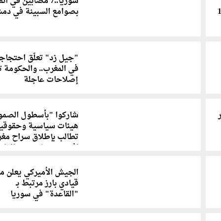
سوريا..7 مصابين في ا
1 قتيلاً و17
بصوامع السبينة في دم
"جيل زد" تعلّق احتجاجا
في المغرب.. والحكومة 
إصلاحات عاجلة
شاركوا "بأسطول الصمود
هيئات سياسية وحقوقي
تطالب بإطلاق سراح مغر
اثنين معتقلين بإسرائيل
الجيش الأميركي يعلن م
قيادي بارز مرتبط بـ
"القاعدة" في سوريا