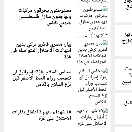
نفجار
شق
مستوطنون يحرقون مركبات
ويهاجمون منازل فلسطينيين
جنوبي نابلس
تها
تطرح
بيان مصري قطري تركي يدين
انتهاكات الاحتلال المتواصلة في
غزة
"..
مجلس السلام بغزة: إسرائيل لن
ة
تنسحب وراء الخط الأصفر قبل
بيين
نزع السلاح بالكامل
قتل
10 شهداء منهم 3 أطفال بغارات
الاحتلال على غزة