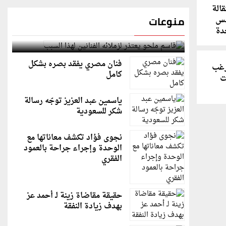
قالة
منوعات
سس
دة
قاسم ملحو يعتذر لزملائه الفنانين لهذا السبب
فنان مصري يفقد بصره بشكل
ترغب
كامل
ت
ياسمين عبد العزيز توجّه رسالة
شكر للسعودية
نجوى فؤاد تكشف معاناتها مع
الوحدة وإجراء جراحة بالعمود
الفقري
حقيقة مقاضاة زينة لـ أحمد عز
بهدف زيادة النفقة