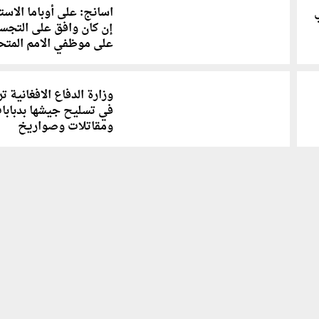
اسانج: على أوباما الاست
إن كان وافق على التج
على موظفي الامم المتح
وزارة الدفاع الافغانية 
في تسليح جيشها بدبابا
ومقاتلات وصواريخ