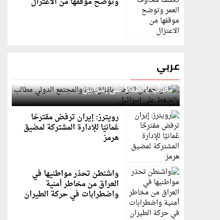
وتوضح موقفها من الاعتزال
عربي
قطر: حماس التزمت باتفاق غزة والمجتمع الدولي
مطالب بالضغط على إسرائيل
رويترز: إيران ترفض مقترحًا
عُمانيًا للإدارة المشتركة لمضيق
هرمز
واشنطن تحذر مواطنيها في
العراق من مخاطر أمنية
واضطرابات في حركة الطيران