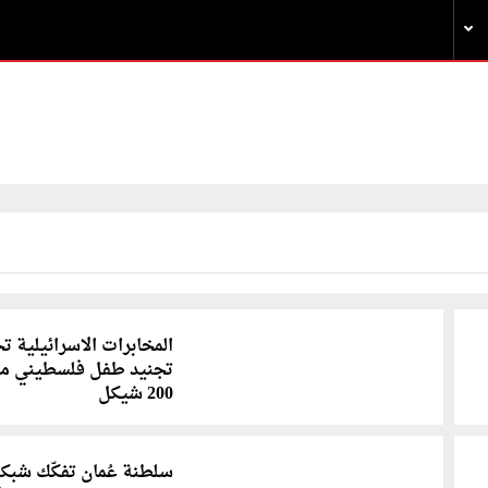
المخابرات الاسرائيلية ت
تجنيد طفل فلسطيني مق
200 شيكل
سلطنة عُمان تفكّك شبك