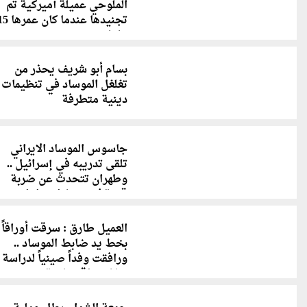
الملوحي عميلة أميركية تم
تجنيدها عندما كان عم
عاما
بسام أبو شريف يحذر من
تغلغل الموساد في تنظيمات
دينية متطرفة
جاسوس الموساد الايراني
تلقى تدريبه في إسرائيل ..
وطهران تتحدث عن ضربة
قوية لاستخبارات تل ابيب
العميل طارق : سرقت أوراقاً
بخط يد ضابط الموساد ..
ورافقت وفداً صينياً لدراسة
مشاريع اقتصادية ببورسعيد