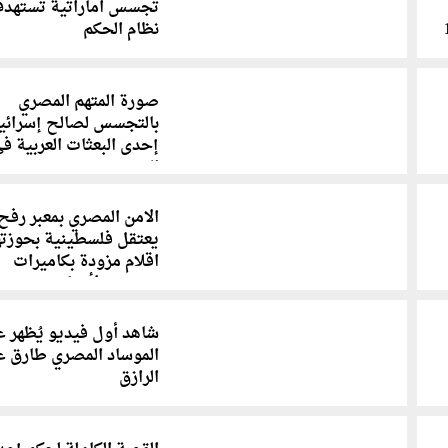
تجسس اماراتية تستهد
رها 15
نظام الحكم
صورة المتهم المصري
بالتجسس لصالح إسرائي
إحدى البعثات العربية ف
الصين
الامن المصري بمعبر رفح
يعتقل فلسطينية بحوزته
اقلام مزودة بكاميرات
تستخدم لأغراض تجسس
شاهد أول فيديو يُظهر 
الموساد المصري طارق ع
الرازق