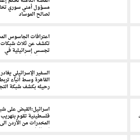
القصة الكاملة لحكم إعد
مسؤول أمني سوري تخاب
لصالح الموساد
اعترافات الجاسوس الم
تكشف عن ثلاث شبكات
تجسس إسرائيلية في
سورية ولبنان
السفير الإسرائيلي يغادر
القاهرة وسط أنباء تربط
رحيله بكشف شبكة الت
اسرائيل:القبض على شب
فلسطينية تقوم بتهريب
المخدرات من الأردن الى
اسرائيل