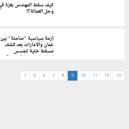
كيف سقط المهندس بغزة في
وحل العمالة؟!
ازمة سياسية "صامتة" بين
عُمان والامارات بعد كشف
مسقط خلية تجسس
اماراتية ضخمة في مواقع
حساسة
1
5
6
7
8
9
10
11
12
13