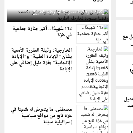
ف
إسرائيل تعلن تقييد هجماتها بغزة ونتنياهو
يكشف: رفضنا مسودة لخارطة الطريق
112 شهيدًا .. أكبر جنازة جماعية
في غزة
ل مع
ى
الخارجية: وثيقة المقررة الأممية
بشأن "الإبادة الطبية" و"الإبادة
الإنجابية" بغزة دليل إضافي على
الإبادة
ا
ية
عميل
بد
مصطفى: ما يتعرض له شعبنا في
غزة نابع من دوافع سياسية
إسرائيلية مبيّتة