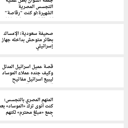
جمعة الشوان بطل عملية
التجسس المصرية
الشهيرة:لو كنت "رقاصة"
كان الكل جري ورايا علشان
يعالجني
صحيفة سعودية: الإمساك
بطائر متوحش بداخله جهاز
إسرائيلي
قصة عميل اسرائيل المدلل
وكيف جنده عملاء الموساد
ليبيع اسرائيل مفاتيح
الخلوي بـ256 الف دولار
المتهم المصري بالتجسس:
كنت أنوى ترك «الموساد» بعد
جمع «مبلغ محترم» لكنهم
أجبرونى على إنفاق ما
أحصل عليه لأظل أسيراً