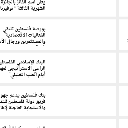
يعلن اسم الفائز بالجائزة
الشهرية الثالثة "توفيرن
عادي"
بورصة فلسطين تلتقي
الفعاليات الاقتصادية
والمستثمرين ورجال الأع
في قطاع غزة
البنك الإسلامي الفلسطي
الراعي الاستراتيجي لمه
أيام العنب الخليلي
بنك فلسطين يدعم جهود
فريق دولة فلسطين للتد
والاستجابة العاجلة لإغا
متضرري الفيضانات بليبي