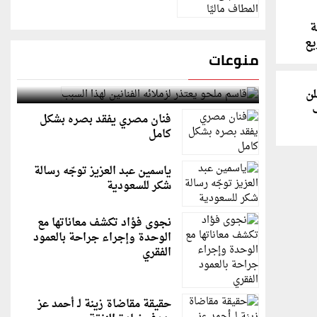
ة
ع
منوعات
قاسم ملحو يعتذر لزملائه الفنانين لهذا السبب
لن
فنان مصري يفقد بصره بشكل
كامل
ياسمين عبد العزيز توجّه رسالة
شكر للسعودية
نجوى فؤاد تكشف معاناتها مع
الوحدة وإجراء جراحة بالعمود
الفقري
حقيقة مقاضاة زينة لـ أحمد عز