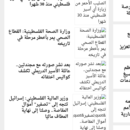
فلسطيني منذ 30 شهرا
رصة
ة
ت
وزارة الصحة الفلسطينية: القطاع
ع
الصحي يمر بأخطر مرحلة في
تاريخه
عزيز
بعد نشر صورته مع مجندتين..
ظم
عائلة الأسير الدريملي تكشف
صيغ
كواليس اختفائه
دمات
وزير المالية الفلسطيني: إسرائيل
مه
تتجه إلى "تصفير" أموال
أمم
المقاصة.. وصلنا إلى نهاية
ارية
المطاف ماليًا