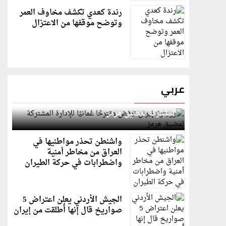
رندة كعدي تكشف مخاوف العمر
وتوضح موقفها من الاعتزال
عربي
رويترز: إيران ترفض مقترحًا عُمانيًا للإدارة
المشتركة لمضيق هرمز
واشنطن تحذر مواطنيها في
العراق من مخاطر أمنية
واضطرابات في حركة الطيران
الجيش الأردني يعلن اعتراض 5
صواريخ قال إنها أُطلقت من إيران