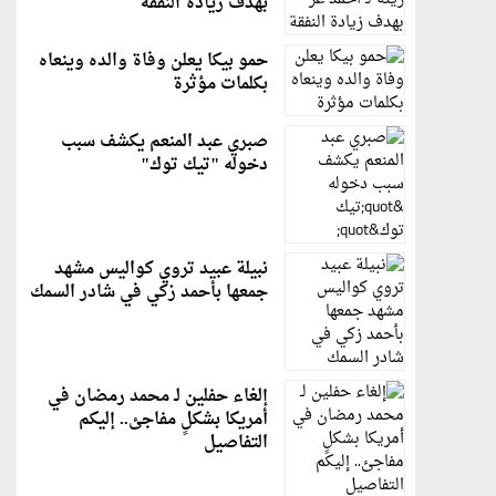
بهدف زيادة النفقة
حمو بيكا يعلن وفاة والده وينعاه
بكلمات مؤثرة
صبري عبد المنعم يكشف سبب
دخوله "تيك توك"
نبيلة عبيد تروي كواليس مشهد
جمعها بأحمد زكي في شادر السمك
إلغاء حفلين لـ محمد رمضان في
أمريكا بشكلٍ مفاجئ.. إليكم
التفاصيل