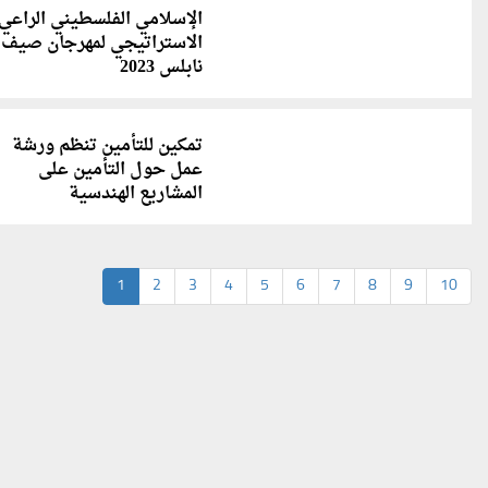
الإسلامي الفلسطيني الراعي
الاستراتيجي لمهرجان صيف
نابلس 2023
تمكين للتأمين تنظم ورشة
عمل حول التأمين على
المشاريع الهندسية‎
1
2
3
4
5
6
7
8
9
10