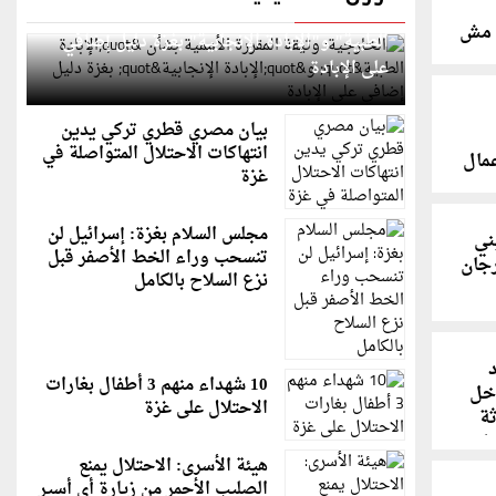
الخارجية: وثيقة المقررة الأممية بشأن "الإبادة
ا مش
الطبية" و"الإبادة الإنجابية" بغزة دليل إضافي
على الإبادة
بيان مصري قطري تركي يدين
انتهاكات الاحتلال المتواصلة في
مال
غزة
مجلس السلام بغزة: إسرائيل لن
ني
تنسحب وراء الخط الأصفر قبل
رجان
نزع السلاح بالكامل
10 شهداء منهم 3 أطفال بغارات
خل
الاحتلال على غزة
ثة
ا
هيئة الأسرى: الاحتلال يمنع
الصليب الأحمر من زيارة أي أسير