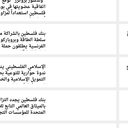
"وندسور بروكرز" تُوقع
اتفاقية عضويتها في بو
فلسطين استعداداً لمزاول
أعمالها في تقديم خدما
الوساطة المالية
بنك فلسطين بالشراكة م
سلطة الطاقة وبروباركو
الفرنسية يطلقون حملة ت
كفاءة الطاقة
الإسلامي الفلسطيني ين
ندوة حوارية للتوعية ب
التمويل الإسلامية والخ
المصرفية في نابلس
بنك فلسطين يجدد التزا
بالميثاق العالمي التابع لل
المتحدة للمؤسسات التج