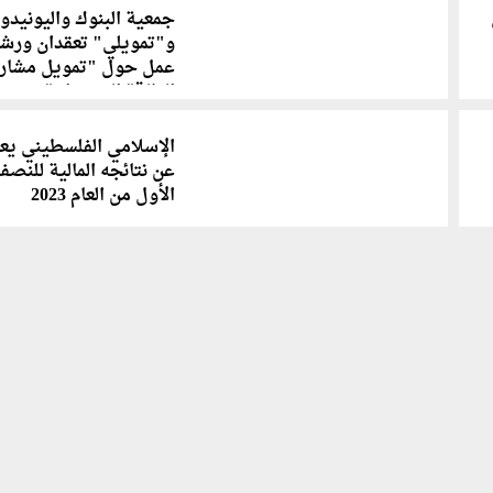
جمعية البنوك واليونيدو
و"تمويلي" تعقدان ورش
عمل حول "تمويل مشاري
الطاقة المستدامة"
الإسلامي الفلسطيني يع
عن نتائجه المالية للنصف
الأول من العام 2023