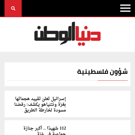
شؤون فلسطينية
إسرائيل تعلن تقييد هجماتها
بغزة ونتنياهو يكشف: رفضنا
مسودة لخارطة الطريق
112 شهيدًا .. أكبر جنازة
جماعية في غزة