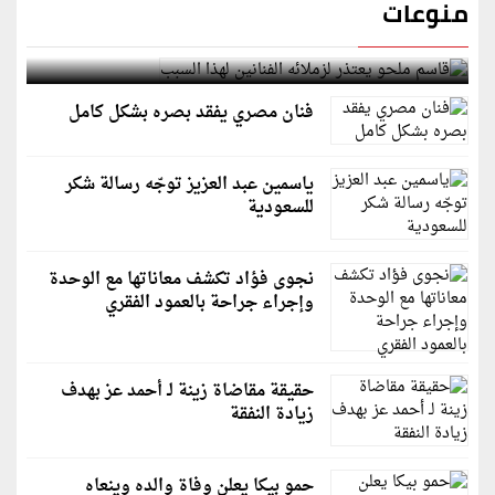
منوعات
قاسم ملحو يعتذر لزملائه الفنانين لهذا السبب
فنان مصري يفقد بصره بشكل كامل
ياسمين عبد العزيز توجّه رسالة شكر
للسعودية
نجوى فؤاد تكشف معاناتها مع الوحدة
وإجراء جراحة بالعمود الفقري
حقيقة مقاضاة زينة لـ أحمد عز بهدف
زيادة النفقة
حمو بيكا يعلن وفاة والده وينعاه