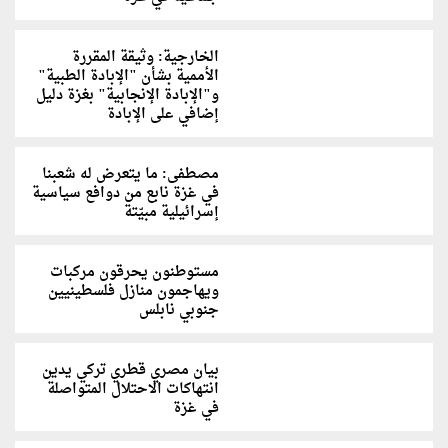
الخارجية: وثيقة المقررة
الأممية بشأن "الإبادة الطبية"
و"الإبادة الإنجابية" بغزة دليل
إضافي على الإبادة
مصطفى: ما يتعرض له شعبنا
في غزة نابع من دوافع سياسية
إسرائيلية مبيّتة
مستوطنون يحرقون مركبات
ويهاجمون منازل فلسطينيين
جنوبي نابلس
بيان مصري قطري تركي يدين
انتهاكات الاحتلال المتواصلة
في غزة