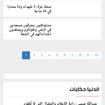
صحة غزة: 3 شهداء و12 مصابا
في 24 ساعة
مستوطنون يحرقون مسجدين
في نابلس وطولكرم ويصعّدون
اعتداءاتهم في الضفة
1
2
3
4
5
6
7
8
9
10
الدنيا حكايات
عبدالله عيسى: راية الإعلام والنضال التي لا تُطوى