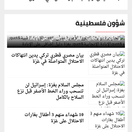
شؤون فلسطينية
الخارجية: وثيقة المقررة الأممية بشأن "الإبادة الطبية"
و"الإبادة الإنجابية" بغزة دليل إضافي على الإبادة
بيان مصري قطري تركي يدين انتهاكات
الاحتلال المتواصلة في غزة
مجلس السلام بغزة: إسرائيل لن
تنسحب وراء الخط الأصفر قبل نزع
السلاح بالكامل
10 شهداء منهم 3 أطفال بغارات
الاحتلال على غزة