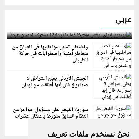
عربي
رويترز: إيران ترفض مقترحًا عُمانيًا للإدارة المشتركة
لمضيق هرمز
واشنطن تحذر مواطنيها في العراق من
مخاطر أمنية واضطرابات في حركة
الطيران
الجيش الأردني يعلن اعتراض 5
صواريخ قال إنها أُطلقت من إيران
سوريا: القبض على مسؤول حواجز من
النظام السابق متورط باعتقال عشرات
الشبان
نحنُ نستخدم ملفات تعريف