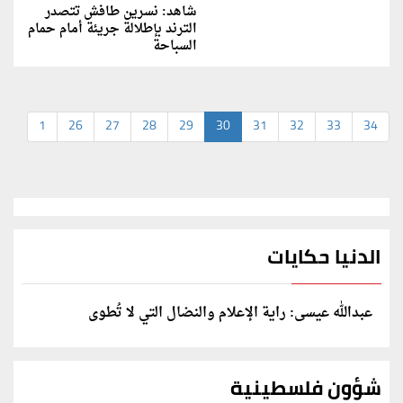
شاهد: نسرين طافش تتصدر
الترند بإطلالة جريئة أمام حمام
السباحة
1
26
27
28
29
30
31
32
33
34
الدنيا حكايات
عبدالله عيسى: راية الإعلام والنضال التي لا تُطوى
شؤون فلسطينية