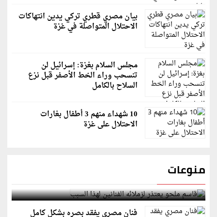
بيان مصري قطري تركي يدين انتهاكات
الاحتلال المتواصلة في غزة
مجلس السلام بغزة: إسرائيل لن
تنسحب وراء الخط الأصفر قبل نزع
السلاح بالكامل
10 شهداء منهم 3 أطفال بغارات
الاحتلال على غزة
منوعات
قاسم ملحو يعتذر لزملائه الفنانين لهذا السبب
فنان مصري يفقد بصره بشكل كامل