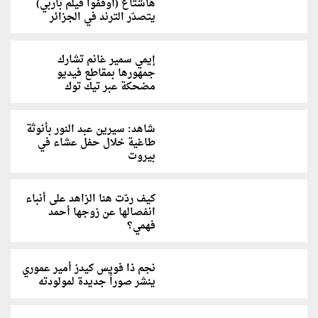
هاشتاغ (أوقفوا فيلم باربي)
يتصدّر الترند في الجزائر
إيمي سمير غانم تشارك
جمهورها بمقاطع فيديو
مضحكة عبر تيك توك
شاهد: سيرين عبد النور بأنوثة
طاغية خلال حفل عشاء في
بيروت
كيف ردّت هنا الزاهد على أنباء
انفصالها عن زوجها أحمد
فهمي؟
نجم ذا فويس كيدز أمير عموري
ينشر صوراً جديدة لمولودته