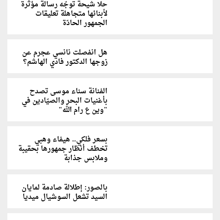
حلا شيحة توجّه رسالة مؤثرة
لأبنائها متجاهلة تعليقات
الجمهور الحادّة
هل انفصلت نانسي عجرم عن
زوجها الدكتور فادي الهاشم؟
الفنانة سناء موسى تصدح
بأغنيات البحر والصيّادين في
"وين ع رام الله"
بسعر فلكي.. هيفاء وهبي
تخطف أنظار جمهورها بحقيبة
وملابس جذابة
بالصور: إطلالة صادمة لمايان
السيد تشعل السوشيال ميديا