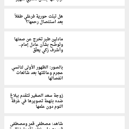
هل تبنّت حورية فرغلي طفلاً
بعد استئصال رحمها؟
مادلين طبر تخرج عن صمتها
وتوضّح بشأن عادل إمام..
وأشرف زكي يعلّق
بالصور: الظهور الأولى لنانسي
عجرم وعائلتها بعد شائعات
انفصالها
زوجة سعد الصغير تتقدم ببلاغ
ضده بتهمة تصويرها في غرفة
النوم دون علمها
شاهد: مصطفى قمر ومصطفى