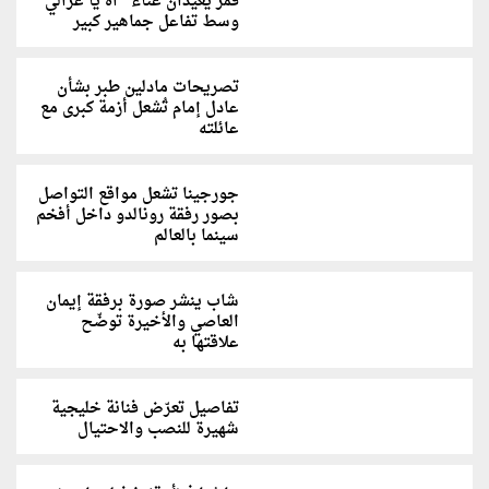
قمر يعيدان غناء "آه يا غزالي"
وسط تفاعل جماهير كبير
تصريحات مادلين طبر بشأن
عادل إمام تُشعل أزمة كبرى مع
عائلته
جورجينا تشعل مواقع التواصل
بصور رفقة رونالدو داخل أفخم
سينما بالعالم
شاب ينشر صورة برفقة إيمان
العاصي والأخيرة توضّح
علاقتها به
تفاصيل تعرّض فنانة خليجية
شهيرة للنصب والاحتيال