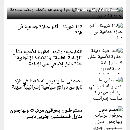
إسرائيل تعلن تقييد هجماتها بغزة ونتنياهو يكشف: رفضنا
مسودة لخارطة الطريق
112 شهيدًا .. أكبر جنازة جماعية في
غزة
الخارجية: وثيقة المقررة الأممية بشأن
"الإبادة الطبية" و"الإبادة الإنجابية"
بغزة دليل إضافي على الإبادة
مصطفى: ما يتعرض له شعبنا في غزة
نابع من دوافع سياسية إسرائيلية مبيّتة
مستوطنون يحرقون مركبات ويهاجمون
منازل فلسطينيين جنوبي نابلس