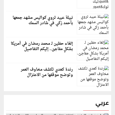
نبيلة عبيد تروي كواليس مشهد جمعها
بأحمد زكي في شادر السمك
إلغاء حفلين لـ محمد رمضان في أمريكا
بشكلٍ مفاجئ.. إليكم التفاصيل
رندة كعدي تكشف مخاوف العمر
وتوضح موقفها من الاعتزال
عربي
قطر: حماس التزمت باتفاق غزة والمجتمع الدولي مطالب