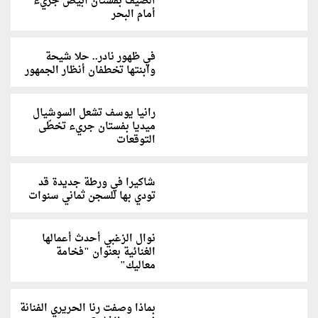
الصيف بفستان أبيض جريء
أمام البحر
في ظهور نادر.. حلا شيحة
وابنتها تخطفان أنظار الجمهور
رانيا يوسف تشعل السوشيال
ميديا بفستان جريء تخطّى
التوقعات
شاكيرا في ورطة جديدة قد
تودي بها للسجن ثماني سنوات
نوال الزغبي أحدث أعمالها
الغنائية بعنوان "فخامة
معاليك"
بماذا وصفت رنا الحريري الفنانة