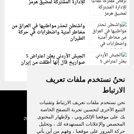
للإدارة المشتركة لمضيق هرمز
واشنطن تحذر مواطنيها في العراق من
مخاطر أمنية واضطرابات في حركة
الطيران
الجيش الأردني يعلن اعتراض 5
صواريخ قال إنها أُطلقت من إيران
نحنُ نستخدم ملفات تعريف
الارتباط
نحن نستخدم ملفات تعريف الارتباط وتقنيات
التتبع الأخرى لتحسين تجربة التصفح الخاصة
بك على موقعنا الإلكتروني ، ولإظهار المحتوى
جميع الحقوق محفوظة لدنيا الوطن © 2003 - 2022
المخصص والإعلانات المستهدفة لك ، وتحليل
حركة المرور على موقعنا ، وفهم من أين يأتي