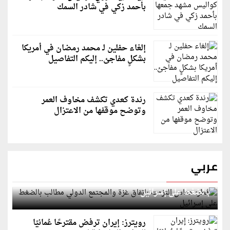
بأحمد زكي في شادر السمك
إلغاء حفلين لـ محمد رمضان في أمريكا
بشكلٍ مفاجئ.. إليكم التفاصيل
رندة كعدي تكشف مخاوف العمر
وتوضح موقفها من الاعتزال
عربي
قطر: حماس التزمت باتفاق غزة والمجتمع الدولي مطالب
بالضغط على إسرائيل
رويترز: إيران ترفض مقترحًا عُمانيًا