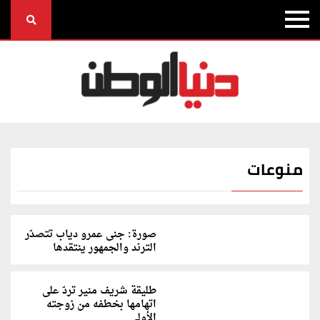
منوعات
صورة: جنى عمرو دياب تتصدّر
الترند والجمهور ينتقدها
طليقة شريف منير تردّ على
اتهامها بخطفه من زوجته
الأولى