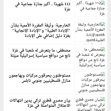
112 شهيدًا .. أكبر جنازة جماعية في
غزة
الخارجية: وثيقة المقررة الأممية بشأن
"الإبادة الطبية" و"الإبادة الإنجابية"
بغزة دليل إضافي على الإبادة
مصطفى: ما يتعرض له شعبنا في غزة
نابع من دوافع سياسية إسرائيلية مبيّتة
مستوطنون يحرقون مركبات ويهاجمون
منازل فلسطينيين جنوبي نابلس
بيان مصري قطري تركي يدين انتهاكات
الاحتلال المتواصلة في غزة