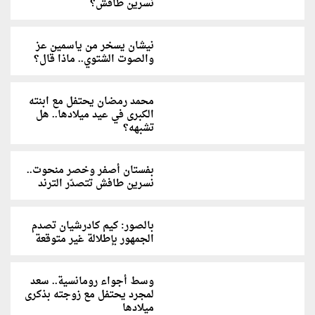
نسرين طافش؟
نيشان يسخر من ياسمين عز
والصوت الشتوي.. ماذا قال؟
محمد رمضان يحتفل مع ابنته
الكبرى في عيد ميلادها.. هل
تشبهه؟
بفستان أصفر وخصر منحوت..
نسرين طافش تتصدّر الترند
بالصور: كيم كادرشيان تصدم
الجمهور بإطلالة غير متوقعة
وسط أجواء رومانسية.. سعد
لمجرد يحتفل مع زوجته بذكرى
ميلادها