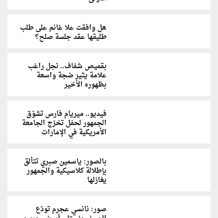
هل وافقت علا غانم على طلب
طليقها عقد جلسة صلح؟
بقميص شفاف.. نجل راغب
علامة يثير ضجة واسعة
بظهوره الأخير
فيديو.. ميريام فارس تشوّق
الجمهور لحفل تخرّج الجامعة
الأمريكية في الإمارات
بالصور: ياسمين صبري تتألق
بإطلالة كلاسيكية والجمهور
يغازلها
صور: نانسي عجرم تودّع