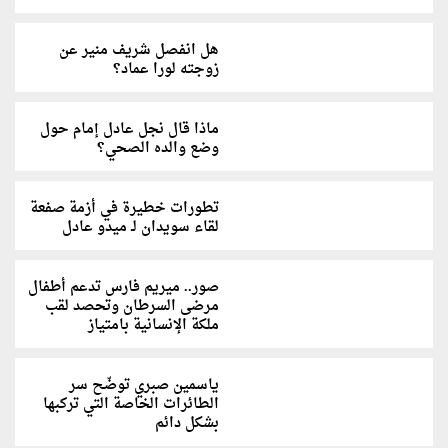
هل انفصل شريف منير عن
زوجته لورا عماد؟
ماذا قال نجل عادل إمام حول
وضع والده الصحي؟
تطورات خطيرة في أزمة صفعة
لقاء سويدان لـ ميدو عادل
صور.. ميريم فارس تدعم أطفال
مرضى السرطان وتحصد لقب
ملكة الإنسانية بامتياز
ياسمين صبري توضّح سر
الطائرات الخاصة التي تركبها
بشكل دائم