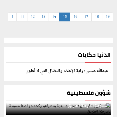
1
11
12
13
14
15
16
17
18
19
الدنيا حكايات
عبدالله عيسى: راية الإعلام والنضال التي لا تُطوى
شؤون فلسطينية
إسرائيل تعلن تقييد هجماتها بغزة ونتنياهو يكشف: رفضنا
مسودة لخارطة الطريق