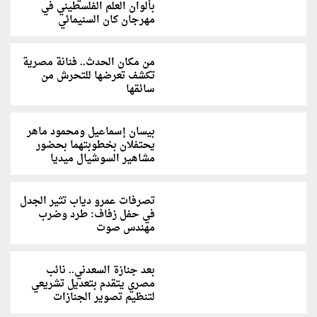
بألوان العلم الفلسطيني في
مهرجان كان السنيمائي
من مكان الحدث.. فنانة مصرية
تكشف تعرضها للتحرش من
سائقها
بيسان إسماعيل ومحمود ماهر
يحتفلان بخطوبتهما بحضور
مشاهير السوشيال ميديا
تصرفات عمرو دياب تثير الجدل
في حفل زفاف: طرد وضرب
مهندس صوت
بعد جنازة السعدني.. نائب
مصري يتقدم بتعديل تشريعي
لتنظيم تصوير الجنازات