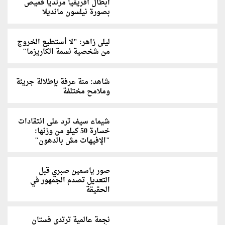
أبطال أفريقيا مرتديا قميص
بصورة نيلسون مانديلا
ليلى زاهر: "لا أستطيع الخروج
من شخصية نسمة الكاريزما"
شاهد: منة عرفة بإطلالة جريئة
وملامح مختلفة
شيماء سيف ترد على انتقادات
خسارة 50 كيلو من وزنها:
"الإفيهات مش بالدهون"
صور ياسمين صبري قبل
التعديل تصدم الجمهور في
الحقيقة
نجمة عالمية ترتدي فستان