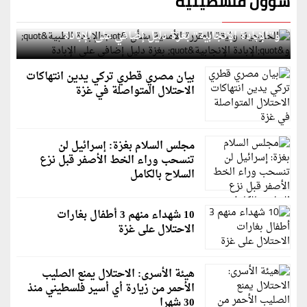
شؤون فلسطينية
الخارجية: وثيقة المقررة الأممية بشأن "الإبادة الطبية"
و"الإبادة الإنجابية" بغزة دليل إضافي على الإبادة
بيان مصري قطري تركي يدين انتهاكات
الاحتلال المتواصلة في غزة
مجلس السلام بغزة: إسرائيل لن
تنسحب وراء الخط الأصفر قبل نزع
السلاح بالكامل
10 شهداء منهم 3 أطفال بغارات
الاحتلال على غزة
هيئة الأسرى: الاحتلال يمنع الصليب
الأحمر من زيارة أي أسير فلسطيني منذ
30 شهرا