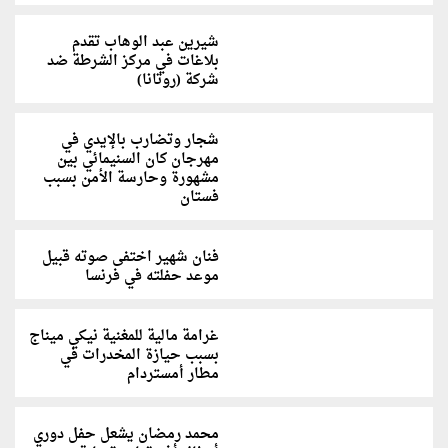
شيرين عبد الوهاب تقدم
بلاغات في مركز الشرطة ضد
شركة (روتانا)
شجار وتضارب بالإيدي في
مهرجان كان السنيمائي بين
مشهورة وحارسة الأمن بسبب
فستان
فنان شهير اختفى صوته قبيل
موعد حفلته في فرنسا
غرامة مالية للمغنية نيكي ميناج
بسبب حيازة المخدرات في
مطار أمستردام
محمد رمضان يشعل حفل دوري