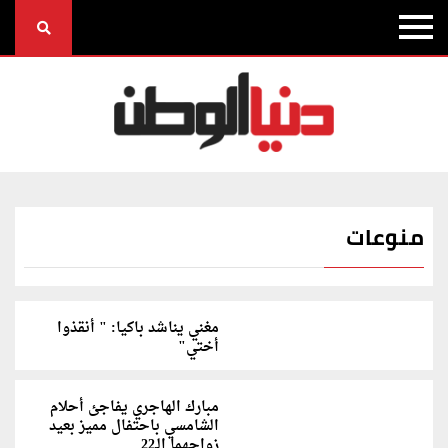
منوعات
مغني يناشد باكيا: " أنقذوا
أختي"
مبارك الهاجري يفاجئ أحلام
الشامسي باحتفال مميز بعيد
زواجهما الـ22