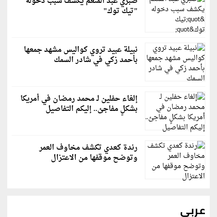
صبري عبد المنعم يكشف سبب دخوله
"تيك توك"
نبيلة عبيد تروي كواليس مشهد جمعها
بأحمد زكي في شادر السمك
إلغاء حفلين لـ محمد رمضان في أمريكا
بشكلٍ مفاجئ.. إليكم التفاصيل
رندة كعدي تكشف مخاوف العمر
وتوضح موقفها من الاعتزال
عربي
رويترز: إيران ترفض مقترحًا عُمانيًا للإدارة المشتركة