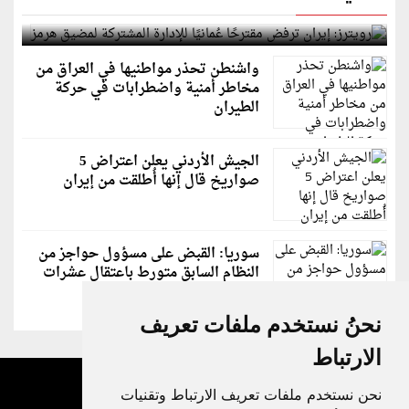
لمضيق هرمز
واشنطن تحذر مواطنيها في العراق من
مخاطر أمنية واضطرابات في حركة
الطيران
الجيش الأردني يعلن اعتراض 5
صواريخ قال إنها أُطلقت من إيران
سوريا: القبض على مسؤول حواجز من
النظام السابق متورط باعتقال عشرات
الشبان
نحنُ نستخدم ملفات تعريف
الارتباط
نحن نستخدم ملفات تعريف الارتباط وتقنيات