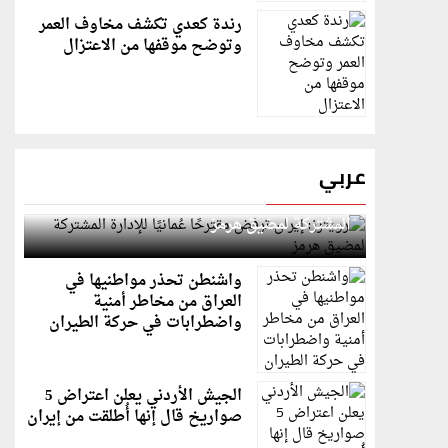
رندة كعدي تكشف مخاوف العمر
وتوضح موقفها من الاعتزال
عربي
رويترز: إيران ترفض مقترحًا عُمانيًا للإدارة
المشتركة لمضيق هرمز
واشنطن تحذر مواطنيها في
العراق من مخاطر أمنية
واضطرابات في حركة الطيران
الجيش الأردني يعلن اعتراض 5
صواريخ قال إنها أُطلقت من إيران