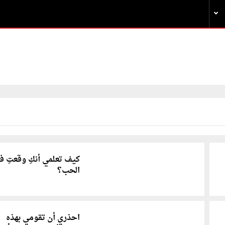
كيف تعلمي أنكِ وقعتِ ف
الحب؟
احذري أن تقومي بهذه