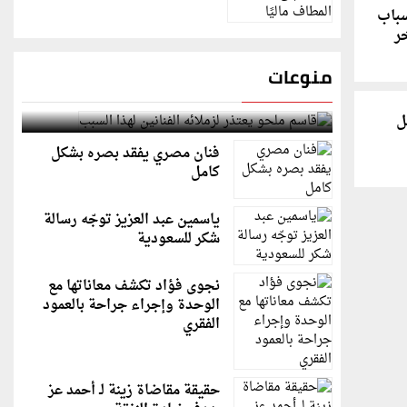
سباب
ر
منوعات
قاسم ملحو يعتذر لزملائه الفنانين لهذا السبب
ل
فنان مصري يفقد بصره بشكل
كامل
ياسمين عبد العزيز توجّه رسالة
شكر للسعودية
نجوى فؤاد تكشف معاناتها مع
الوحدة وإجراء جراحة بالعمود
الفقري
حقيقة مقاضاة زينة لـ أحمد عز