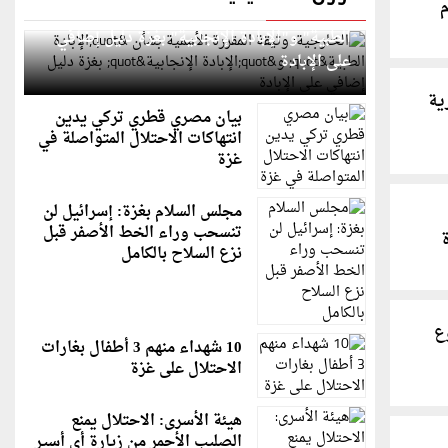
الخارجية: وثيقة المقررة الأممية بشأن "الإبادة
الطبية" و"الإبادة الإنجابية" بغزة دليل إضافي
على الإبادة
ية
بيان مصري قطري تركي يدين
انتهاكات الاحتلال المتواصلة في
غزة
مجلس السلام بغزة: إسرائيل لن
تنسحب وراء الخط الأصفر قبل
نزع السلاح بالكامل
ع
10 شهداء منهم 3 أطفال بغارات
الاحتلال على غزة
هيئة الأسرى: الاحتلال يمنع
الصليب الأحمر من زيارة أي أسير