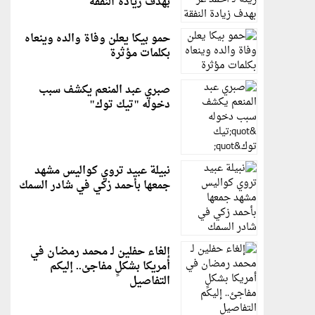
بهدف زيادة النفقة
حمو بيكا يعلن وفاة والده وينعاه
بكلمات مؤثرة
صبري عبد المنعم يكشف سبب
دخوله "تيك توك"
نبيلة عبيد تروي كواليس مشهد
جمعها بأحمد زكي في شادر السمك
إلغاء حفلين لـ محمد رمضان في
أمريكا بشكلٍ مفاجئ.. إليكم
التفاصيل