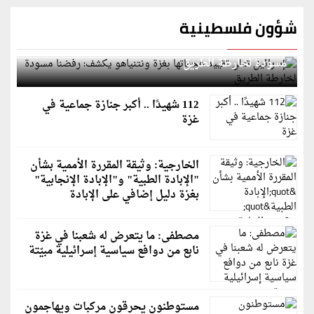
شؤون فلسطينية
إسرائيل تعلن تقييد هجماتها بغزة ونتنياهو يكشف: رفضنا
مسودة لخارطة الطريق
112 شهيدًا .. أكبر جنازة جماعية في
غزة
الخارجية: وثيقة المقررة الأممية بشأن
"الإبادة الطبية" و"الإبادة الإنجابية"
بغزة دليل إضافي على الإبادة
مصطفى: ما يتعرض له شعبنا في غزة
نابع من دوافع سياسية إسرائيلية مبيّتة
مستوطنون يحرقون مركبات ويهاجمون