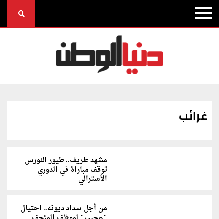
غرائب
مشهد طريف.. طيور النورس
توقف مباراة في الدوري
الأسترالي
من أجل سداد ديونه.. احتيال
"عجيب" لموظف المتحف