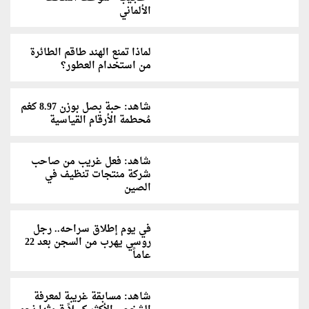
الألماني
لماذا تمنع الهند طاقم الطائرة
من استخدام العطور؟
شاهد: حبة بصل بوزن 8.97 كغم
مُحطمة الأرقام القياسية
شاهد: فعل غريب من صاحب
شركة منتجات تنظيف في
الصين
في يوم إطلاق سراحه.. رجل
روسي يهرب من السجن بعد 22
عاماً
شاهد: مسابقة غريبة لمعرفة