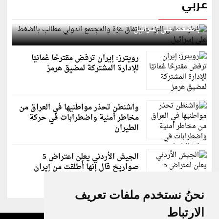
عربي
قطر: حماس التزمت باتفاق غزة والمجتمع الدولي مطالب
بالضغط على إسرائيل
رويترز: إيران ترفض مقترحًا عُمانيًا
للإدارة المشتركة لمضيق هرمز
واشنطن تحذر مواطنيها في العراق من
مخاطر أمنية واضطرابات في حركة
الطيران
الجيش الأردني يعلن اعتراض 5
صواريخ قال إنها أُطلقت من إيران
نحنُ نستخدم ملفات تعريف
الارتباط