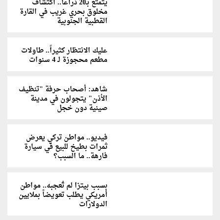
يتمتع بـ20 ذراعاً.. اكتشاف
مخلوق بحري غريب في القارة
القطبية الجنوبية
عليك الانتظار كثيراً.. طاولات
مطعم محجوزة لـ 4 سنوات
شاهد: أصحاب حرفة "تنظيف
الأذن" يتجولون في مدينة
صينية دون خجل
فيديو.. مواطن تركي يعرض
ثمرات بطيخ للبيع في سيارة
فارهة.. ما السبب؟
بسبب بيتزا لم تُعجبه.. مواطن
أمريكي يطلب تعويضاً بملايين
الدولارات