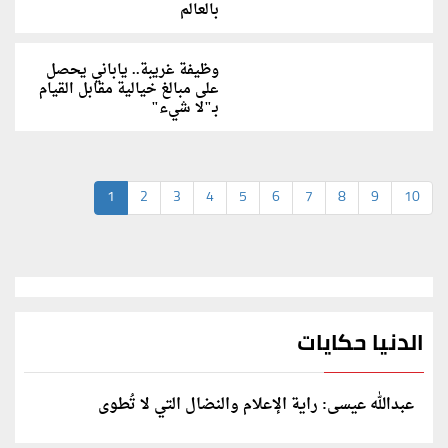
بالعالم
وظيفة غريبة.. ياباني يحصل
على مبالغ خيالية مقابل القيام
بـ"لا شيء"
1
2
3
4
5
6
7
8
9
10
الدنيا حكايات
عبدالله عيسى: راية الإعلام والنضال التي لا تُطوى