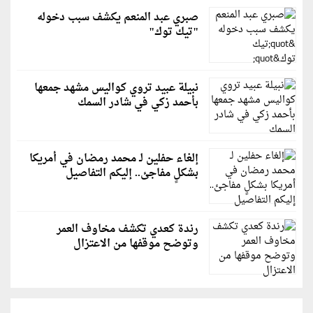
صبري عبد المنعم يكشف سبب دخوله
"تيك توك"
نبيلة عبيد تروي كواليس مشهد جمعها
بأحمد زكي في شادر السمك
إلغاء حفلين لـ محمد رمضان في أمريكا
بشكلٍ مفاجئ.. إليكم التفاصيل
رندة كعدي تكشف مخاوف العمر
وتوضح موقفها من الاعتزال