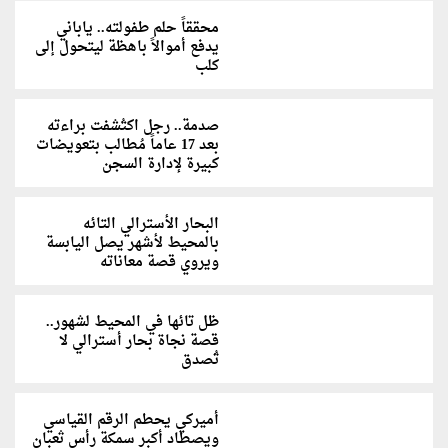
محققاً حلم طفولته.. ياباني
يدفع أموالاً باهظة ليتحول إلى
كلب
صدمة.. رجل اكتُشفت براءته
بعد 17 عاماً مُطالب بتعويضات
كبيرة لإدارة السجن
البحار الأسترالي التائه
بالمحيط لأشهر يصل اليابسة
ويروي قصة معاناته
ظل تائها في المحيط لشهور..
قصة نجاة بحار أسترالي لا
تُصدق
أميركي يحطم الرقم القياسي
ويصطاد أكبر سمكة رأس ثعبان