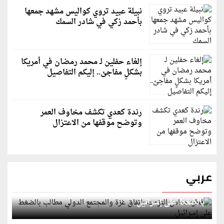
نبيلة عبيد تروي كواليس مشهد جمعها
بأحمد زكي في شادر السمك
إلغاء حفلين لـ محمد رمضان في أمريكا
بشكلٍ مفاجئ.. إليكم التفاصيل
رندة كعدي تكشف مخاوف العمر
وتوضح موقفها من الاعتزال
عربي
قطر: حماس التزمت باتفاق غزة والمجتمع الدولي مطالب
بالضغط على إسرائيل