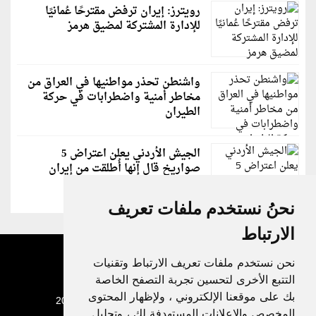
رويترز: إيران ترفض مقترحًا عُمانيًا
للإدارة المشتركة لمضيق هرمز
واشنطن تحذر مواطنيها في العراق من
مخاطر أمنية واضطرابات في حركة
الطيران
الجيش الأردني يعلن اعتراض 5
صواريخ قال إنها أُطلقت من إيران
نحنُ نستخدم ملفات تعريف
الارتباط
نحن نستخدم ملفات تعريف الارتباط وتقنيات
التتبع الأخرى لتحسين تجربة التصفح الخاصة
بك على موقعنا الإلكتروني ، ولإظهار المحتوى
جميع الحقوق محفوظة لدنيا الوطن © 2003 - 2022
المخصص والإعلانات المستهدفة لك ، وتحليل