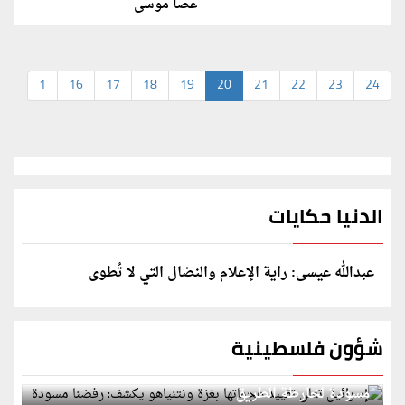
عصا موسى
1
16
17
18
19
20
21
22
23
24
الدنيا حكايات
عبدالله عيسى: راية الإعلام والنضال التي لا تُطوى
شؤون فلسطينية
إسرائيل تعلن تقييد هجماتها بغزة ونتنياهو يكشف: رفضنا
مسودة لخارطة الطريق