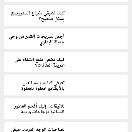
كيف تطبقي مكياج الستروبينغ
بشكل صحيح؟
أجمل تسريحات الشعر من وحي
جميلة البداوي
كيف تضعي ملمع الشفاه على
طريقة الفنانات؟
تعرفي كيفية رسم العين
بالآيشادو خطوة بخطوة
للأنيقات.. إليكِ أفخم العطور
النسائية بزجاجات وردية
لصاحبات الوجه المربع.. طبقي