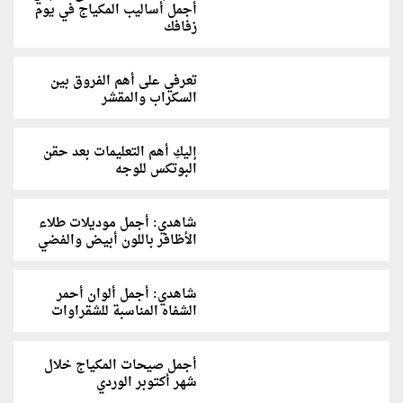
أجمل أساليب المكياج في يوم
زفافك
تعرفي على أهم الفروق بين
السكراب والمقشر
إليكِ أهم التعليمات بعد حقن
البوتکس للوجه
شاهدي: أجمل موديلات طلاء
الأظافر باللون أبيض والفضي
شاهدي: أجمل ألوان أحمر
الشفاه المناسبة للشقراوات
أجمل صيحات المكياج خلال
شهر أكتوبر الوردي