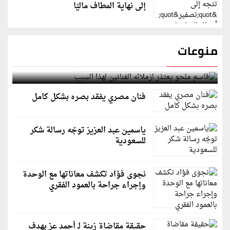
إلى نهاية المطاف ماليًا
منوعات
قاسم ملحو يعتذر لزملائه الفنانين لهذا السبب
فنان مصري يفقد بصره بشكل كامل
ياسمين عبد العزيز توجّه رسالة شكر
للسعودية
نجوى فؤاد تكشف معاناتها مع الوحدة
وإجراء جراحة بالعمود الفقري
حقيقة مقاضاة زينة لـ أحمد عز بهدف