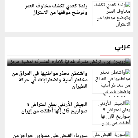
رندة كعدي تكشف مخاوف العمر
وتوضح موقفها من الاعتزال
عربي
رويترز: إيران ترفض مقترحًا عُمانيًا للإدارة المشتركة
لمضيق هرمز
واشنطن تحذر مواطنيها في العراق من
مخاطر أمنية واضطرابات في حركة
الطيران
الجيش الأردني يعلن اعتراض 5
صواريخ قال إنها أُطلقت من إيران
سوريا: القبض على مسؤول حواجز من