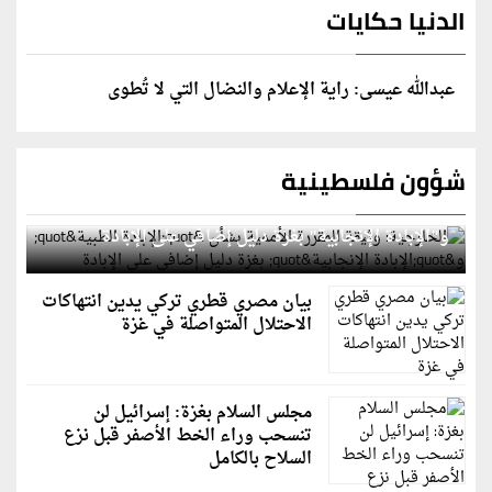
الدنيا حكايات
عبدالله عيسى: راية الإعلام والنضال التي لا تُطوى
شؤون فلسطينية
الخارجية: وثيقة المقررة الأممية بشأن "الإبادة الطبية"
و"الإبادة الإنجابية" بغزة دليل إضافي على الإبادة
بيان مصري قطري تركي يدين انتهاكات
الاحتلال المتواصلة في غزة
مجلس السلام بغزة: إسرائيل لن
تنسحب وراء الخط الأصفر قبل نزع
السلاح بالكامل