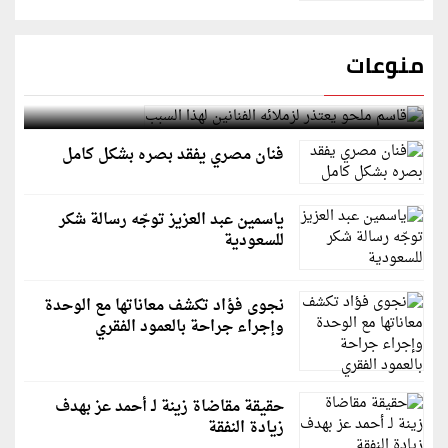
منوعات
قاسم ملحو يعتذر لزملائه الفنانين لهذا السبب
فنان مصري يفقد بصره بشكل كامل
ياسمين عبد العزيز توجّه رسالة شكر
للسعودية
نجوى فؤاد تكشف معاناتها مع الوحدة
وإجراء جراحة بالعمود الفقري
حقيقة مقاضاة زينة لـ أحمد عز بهدف
زيادة النفقة