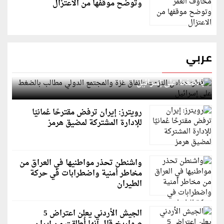
وتوضح موقفها من الاعتزال
عربي
قطر: حماس التزمت باتفاق غزة والمجتمع الدولي مطالب
بالضغط على إسرائيل
رويترز: إيران ترفض مقترحًا عُمانيًا
للإدارة المشتركة لمضيق هرمز
واشنطن تحذر مواطنيها في العراق من
مخاطر أمنية واضطرابات في حركة
الطيران
الجيش الأردني يعلن اعتراض 5