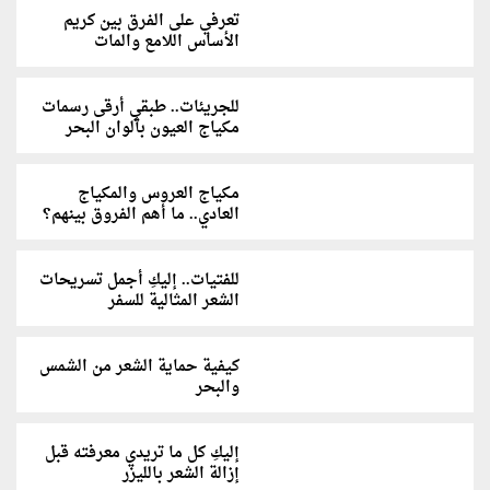
تعرفي على الفرق بين كريم
الأساس اللامع والمات
للجريئات.. طبقي أرقى رسمات
مكياج العيون بألوان البحر
مكياج العروس والمكياج
العادي.. ما أهم الفروق بينهم؟
للفتيات.. إليكِ أجمل تسريحات
الشعر المثالية للسفر
كيفية حماية الشعر من الشمس
والبحر
إليكِ كل ما تريدي معرفته قبل
إزالة الشعر بالليزر