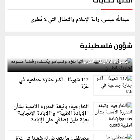
الدنيا حكايات
عبدالله عيسى: راية الإعلام والنضال التي لا تُطوى
شؤون فلسطينية
إسرائيل تعلن تقييد هجماتها بغزة ونتنياهو يكشف: رفضنا
مسودة لخارطة الطريق
112 شهيدًا .. أكبر جنازة جماعية في
غزة
الخارجية: وثيقة المقررة الأممية بشأن
"الإبادة الطبية" و"الإبادة الإنجابية"
بغزة دليل إضافي على الإبادة
مصطفى: ما يتعرض له شعبنا في غزة