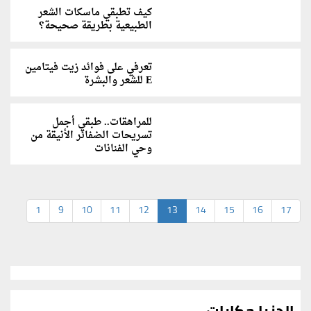
كيف تطبقي ماسكات الشعر
الطبيعية بطريقة صحيحة؟
تعرفي على فوائد زيت فيتامين
E للشعر والبشرة
للمراهقات.. طبقي أجمل
تسريحات الضفائر الأنيقة من
وحي الفنانات
1
9
10
11
12
13
14
15
16
17