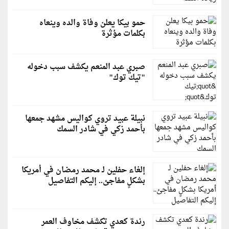
حمو بيكا يعلن وفاة والده وينعاه
بكلمات مؤثرة
صبري عبد المنعم يكشف سبب دخوله
"تيك توك"
نبيلة عبيد تروي كواليس مشهد جمعها
بأحمد زكي في شادر السمك
إلغاء حفلين لـ محمد رمضان في أمريكا
بشكلٍ مفاجئ.. إليكم التفاصيل
رندة كعدي تكشف مخاوف العمر