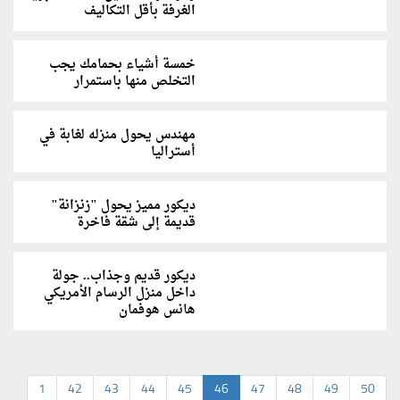
الغرفة بأقل التكاليف
خمسة أشياء بحمامك يجب
التخلص منها باستمرار
مهندس يحول منزله لغابة في
أستراليا
ديكور مميز يحول "زنزانة"
قديمة إلى شقة فاخرة
ديكور قديم وجذاب.. جولة
داخل منزل الرسام الأمريكي
هانس هوفمان
1
42
43
44
45
46
47
48
49
50