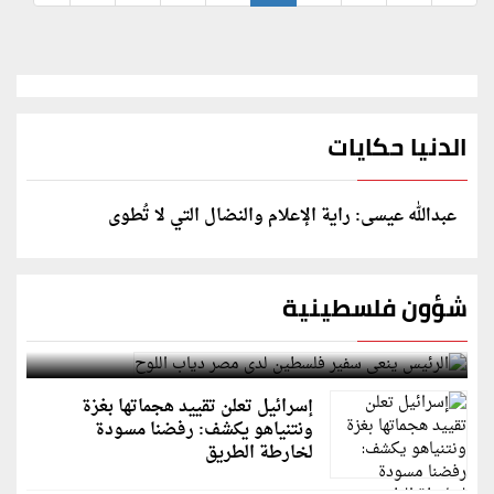
الدنيا حكايات
عبدالله عيسى: راية الإعلام والنضال التي لا تُطوى
شؤون فلسطينية
الرئيس ينعى سفير فلسطين لدى مصر دياب اللوح
إسرائيل تعلن تقييد هجماتها بغزة
ونتنياهو يكشف: رفضنا مسودة
لخارطة الطريق