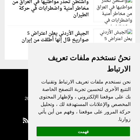
واشنطن تحذر مواطنيها في العراق من
مخاطر أمنية واضطرابات في حركة
الطيران
الجيش الأردني يعلن اعتراض 5
صواريخ قال إنها أُطلقت من إيران
نحنُ نستخدم ملفات تعريف
الارتباط
نحن نستخدم ملفات تعريف الارتباط وتقنيات
التتبع الأخرى لتحسين تجربة التصفح الخاصة
بك على موقعنا الإلكتروني ، ولإظهار المحتوى
جميع الحقوق محفوظة لدنيا الوطن © 2003 - 2022
المخصص والإعلانات المستهدفة لك ، وتحليل
حركة المرور على موقعنا ، وفهم من أين يأتي
زوارنا.
فهمت
Privacy Policy