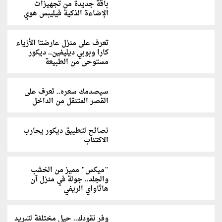
باقة جديدة من تجهيزات
الإضاءة الذكية فيليبس هوي
تعرف على منزل عارضتا الأزياء
كارا وبوبي ديليفين.. ديكور
مستوحى من الطبيعة
سيصدمك سعره.. تعرف على
القصر المتنقل من الداخل
نصائح لتطبيق ديكور يحارب
الاكتئاب
"ميكس" مميز من الخشب
والجلد.. جولة في منزل آن
هاثاواي الريفي
وفر نقودك.. حيل مختلفة لتبريد