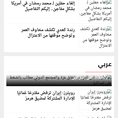
إلغاء حفلين لـ محمد رمضان في أمريكا
بشكلٍ مفاجئ.. إليكم التفاصيل
رندة كعدي تكشف مخاوف العمر
وتوضح موقفها من الاعتزال
عربي
قطر: حماس التزمت باتفاق غزة والمجتمع الدولي مطالب
بالضغط على إسرائيل
رويترز: إيران ترفض مقترحًا عُمانيًا
للإدارة المشتركة لمضيق هرمز