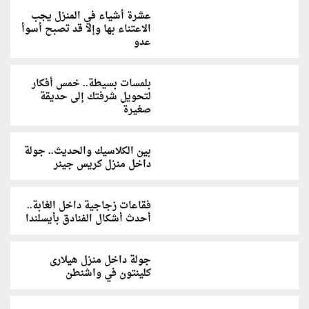
عشرة أشياء في المنزل يجب
الاعتناء بها وإلا قد تصبح أسوأ
عدو
بلمسات بسيطة.. خمس أفكار
لتحويل شرفتك إلى حديقة
صغيرة
بين الكلاسيك والحديث.. جولة
داخل منزل كريس جينر
فقاعات زجاجية داخل الغابة..
أحدث أشكال الفنادق بأيسلندا
جولة داخل منزل هيلارى
كلينتون في واشنطن