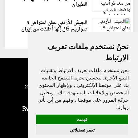
الطيران
الجيش الأردني يعلن اعتراض 5
صواريخ قال إنها أُطلقت من إيران
نحنُ نستخدم ملفات تعريف
الارتباط
نحن نستخدم ملفات تعريف الارتباط وتقنيات
التتبع الأخرى لتحسين تجربة التصفح الخاصة
بك على موقعنا الإلكتروني ، ولإظهار المحتوى
جميع الحقوق محفوظة لدنيا الوطن © 2003 - 2022
المخصص والإعلانات المستهدفة لك ، وتحليل
حركة المرور على موقعنا ، وفهم من أين يأتي
زوارنا.
فهمت
Privacy Policy
تغيير تفضيلاتي
|