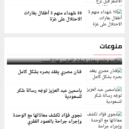
10 شهداء منهم 3 أطفال بغارات
الاحتلال على غزة
منوعات
قاسم ملحو يعتذر لزملائه الفنانين لهذا السبب
فنان مصري يفقد بصره بشكل كامل
ياسمين عبد العزيز توجّه رسالة شكر
للسعودية
نجوى فؤاد تكشف معاناتها مع الوحدة
وإجراء جراحة بالعمود الفقري