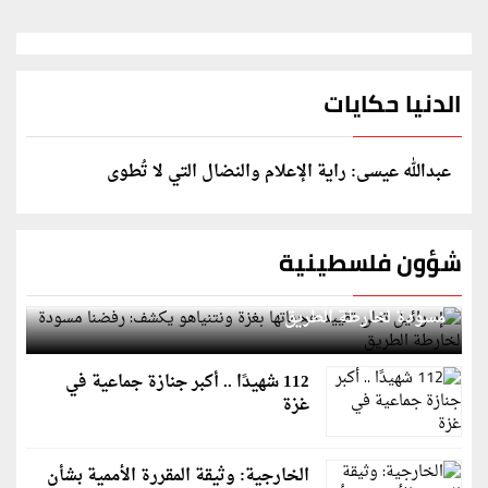
الدنيا حكايات
عبدالله عيسى: راية الإعلام والنضال التي لا تُطوى
شؤون فلسطينية
إسرائيل تعلن تقييد هجماتها بغزة ونتنياهو يكشف: رفضنا
مسودة لخارطة الطريق
112 شهيدًا .. أكبر جنازة جماعية في
غزة
الخارجية: وثيقة المقررة الأممية بشأن