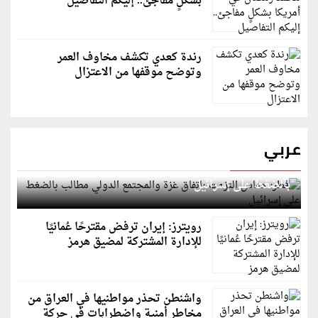
بشكلٍ مفاجئ.. إليكم التفاصيل
رندة كعدي تكشف مخاوف العمر
وتوضح موقفها من الاعتزال
عربي
قطر: حماس التزمت باتفاق غزة والمجتمع الدولي مطالب
بالضغط على إسرائيل
رويترز: إيران ترفض مقترحًا عُمانيًا
للإدارة المشتركة لمضيق هرمز
واشنطن تحذر مواطنيها في العراق من
مخاطر أمنية واضطرابات في حركة