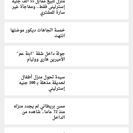
منزل للبيع مقابل 55 ألف جنيه
إسترلينى فقط.. ومفاجأة غير
سارة للمشتري
خمسة اتجاهات ديكور موضتها
انتهت
جولة داخل شقة "ابنة عم"
الأميرين هارى ووليام
سيدة تحول منزل أطفال
لحديقة مذهلة بـ 100 جنيه
إسترليني
مسن بريطاني لم يجدد منزله
منذ 72 عاما.. شاهده من
الداخل