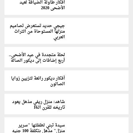
أفكار طاولة الضيافة لعيد
الأضحى 2020
جيجي حديد تستعرض تصاميم
منزلها المستوحاة من التراث
العربي
لحلة متجددة في عيد الأضحى..
أربع إضافات إلى ديكور الصالة
أفكار ديكور رائعة لتزيين زوايا
الصالون
شاهد: منزل ريفي مذهل يعود
تاريخه للقرن الـ16
سيدة تبني لطفلتها "سرير
منزل" مذهل بتكلفة 100 جنيه