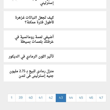
إسترليني
كيف تجعل النباتات مُزهرة
لأطول فترة ممكنة؟
أضيفي لمسة رومانسية في
غرفتك بلمسات بسيطة
تأثير اللون الرمادي في الديكور
منزل رمادى للبيع بـ 2.75 مليون
جنيه إسترلينى فى لندن
1
39
40
41
42
43
44
45
46
47