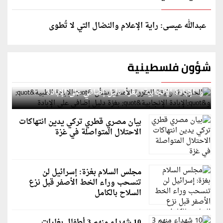
عبدالله عيسى: راية الإعلام والنضال التي لا تُطوى
شؤون فلسطينية
الخارجية: وثيقة المقررة الأممية بشأن "الإبادة الطبية"
و"الإبادة الإنجابية" بغزة دليل إضافي على الإبادة
بيان مصري قطري تركي يدين انتهاكات
الاحتلال المتواصلة في غزة
مجلس السلام بغزة: إسرائيل لن
تنسحب وراء الخط الأصفر قبل نزع
السلاح بالكامل
10 شهداء منهم 3 أطفال بغارات