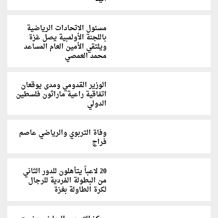
مسئول الاتحادات الرياضية
باللجنة الأولمبية يصل غزة
ويلتقي الأمين العام المساعد
محمد العمصي
الوزير القدومي ومدى يوقعان
اتفاقية راعية ماراثون فلسطين
الدولي
وفاة التربوي والرياضي عاصم
فراج
20 لاعباً يتأهلون للدور الثاني
من البطولة الفردية للرجال
لكرة الطاولة بغزة