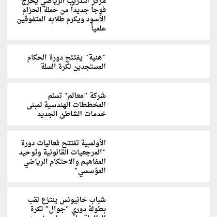
مركز التدريب الرياضي يخرج
فوجاً جديداً من حملة الحزام
الأسود ويكرم طلابه المتفوقين
علمياً
"هنية" يفتتح دورة الحكام
المستجدين لكرة السلة
شركة "معالم" تسلم
المخططات الهندسية لمبنى
خدمات الشاطئ الجديد
الأولمبية تفتتح فعاليات دورة
"المرجعيات القانونية وتوحيد
المفاهيم والاحتكام الرياضي
المؤسسي"
شباب خانيونس ينتزع لقب
بطولة دوري "جوال" لكرة