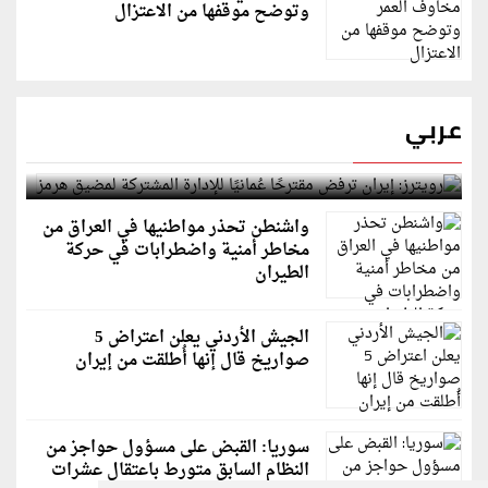
وتوضح موقفها من الاعتزال
عربي
رويترز: إيران ترفض مقترحًا عُمانيًا للإدارة المشتركة
لمضيق هرمز
واشنطن تحذر مواطنيها في العراق من
مخاطر أمنية واضطرابات في حركة
الطيران
الجيش الأردني يعلن اعتراض 5
صواريخ قال إنها أُطلقت من إيران
سوريا: القبض على مسؤول حواجز من
النظام السابق متورط باعتقال عشرات