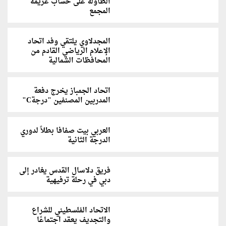
الطاولة على حساب غريمه
المجمع
المجدلاوي يلتقي وفد اتحاد
الإعلام الرياضي القادم من
المحافظات الشمالية
اتحاد الجمباز يخرج دفعة
المدربين المصنفين "درجةC"
العربي بيت صفافا بطلاً لدوري
الدرجة الثانية
فريق دلاسال القدس يغادر إلى
دبي في رحلة ترفيهية
الاتحاد الفلسطيني للشراع
والتجديف يعقد اجتماعًا