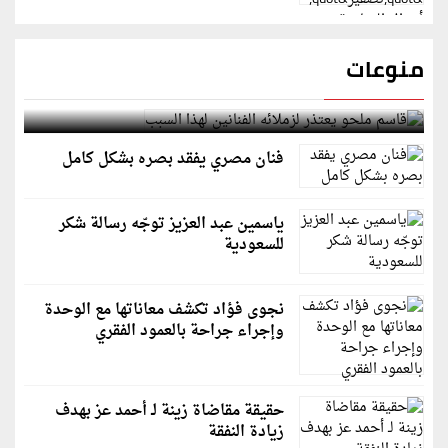
منوعات
قاسم ملحو يعتذر لزملائه الفنانين لهذا السبب
فنان مصري يفقد بصره بشكل كامل
ياسمين عبد العزيز توجّه رسالة شكر
للسعودية
نجوى فؤاد تكشف معاناتها مع الوحدة
وإجراء جراحة بالعمود الفقري
حقيقة مقاضاة زينة لـ أحمد عز بهدف
زيادة النفقة