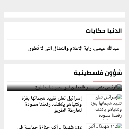
الدنيا حكايات
عبدالله عيسى: راية الإعلام والنضال التي لا تُطوى
شؤون فلسطينية
الرئيس ينعى سفير فلسطين لدى مصر دياب اللوح
إسرائيل تعلن تقييد هجماتها بغزة
ونتنياهو يكشف: رفضنا مسودة
لخارطة الطريق
112 شهيدًا .. أكبر جنازة جماعية في