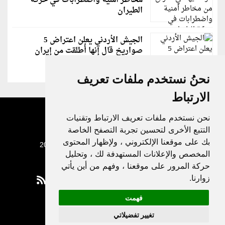
مخاطر أمنية واضطرابات في حركة
الطيران
الجيش الأردني يعلن اعتراض 5
صواريخ قال إنها أُطلقت من إيران
نحنُ نستخدم ملفات تعريف
الارتباط
نحن نستخدم ملفات تعريف الارتباط وتقنيات
التتبع الأخرى لتحسين تجربة التصفح الخاصة
بك على موقعنا الإلكتروني ، ولإظهار المحتوى
جميع الحقوق محفوظة لدنيا الوطن © 2003 - 2022
المخصص والإعلانات المستهدفة لك ، وتحليل
حركة المرور على موقعنا ، وفهم من أين يأتي
زوارنا.
فهمت
Privacy Policy
تغيير تفضيلاتي
|