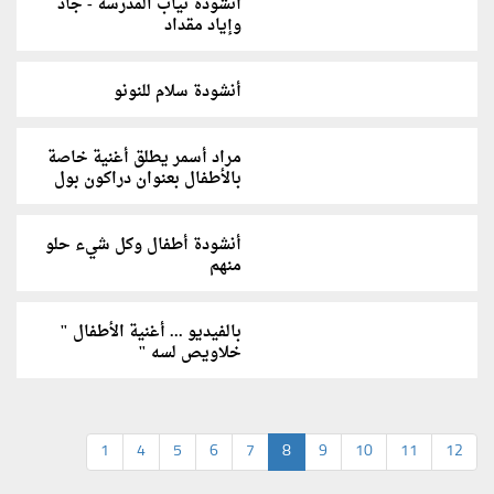
أنشودة ثياب المدرسة - جاد
وإياد مقداد
أنشودة سلام للنونو
مراد أسمر يطلق أغنية خاصة
بالأطفال بعنوان دراكون بول
أنشودة أطفال وكل شيء حلو
منهم
بالفيديو ... أغنية الأطفال "
خلاويص لسه "
1
4
5
6
7
8
9
10
11
12