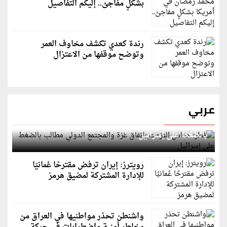
بشكلٍ مفاجئ.. إليكم التفاصيل
رندة كعدي تكشف مخاوف العمر
وتوضح موقفها من الاعتزال
عربي
قطر: حماس التزمت باتفاق غزة والمجتمع الدولي مطالب
بالضغط على إسرائيل
رويترز: إيران ترفض مقترحًا عُمانيًا
للإدارة المشتركة لمضيق هرمز
واشنطن تحذر مواطنيها في العراق من