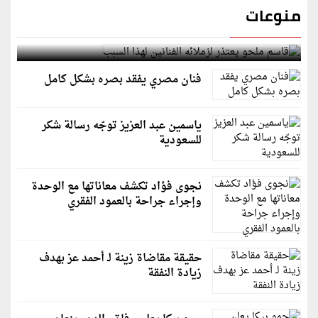
منوعات
قاسم ملحو يعتذر لزملائه الفنانين لهذا السبب
فنان مصري يفقد بصره بشكل كامل
ياسمين عبد العزيز توجّه رسالة شكر
للسعودية
نجوى فؤاد تكشف معاناتها مع الوحدة
وإجراء جراحة بالعمود الفقري
حقيقة مقاضاة زينة لـ أحمد عز بهدف
زيادة النفقة