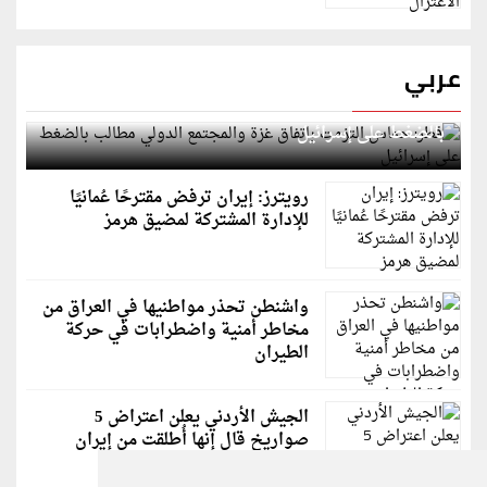
عربي
قطر: حماس التزمت باتفاق غزة والمجتمع الدولي مطالب
بالضغط على إسرائيل
رويترز: إيران ترفض مقترحًا عُمانيًا
للإدارة المشتركة لمضيق هرمز
واشنطن تحذر مواطنيها في العراق من
مخاطر أمنية واضطرابات في حركة
الطيران
الجيش الأردني يعلن اعتراض 5
صواريخ قال إنها أُطلقت من إيران