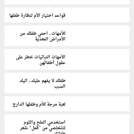
قواعد اختيار الأم لنظارة طفلها
للأمهات.. احمي طفلك من
الأمراض المعدية
الأمهات النباتيات خطر على
عقول أطفالهن
طفلك لا يفهم عليك.. اليك
السبب
لعبة مرحة للأم وطفلها الدارج
استخدمي الملح والثوم
لتتخلصي من "قمل" شعر
طفلتك