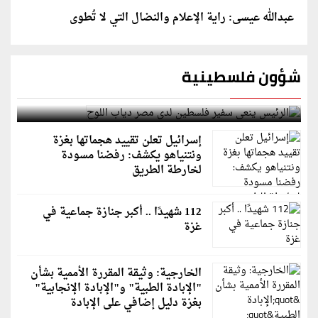
عبدالله عيسى: راية الإعلام والنضال التي لا تُطوى
شؤون فلسطينية
الرئيس ينعى سفير فلسطين لدى مصر دياب اللوح
إسرائيل تعلن تقييد هجماتها بغزة
ونتنياهو يكشف: رفضنا مسودة
لخارطة الطريق
112 شهيدًا .. أكبر جنازة جماعية في
غزة
الخارجية: وثيقة المقررة الأممية بشأن
"الإبادة الطبية" و"الإبادة الإنجابية"
بغزة دليل إضافي على الإبادة