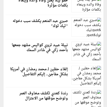
حمو بيكا يعلن وفاة والده وينعاه
بكلمات مؤثرة
صبري عبد المنعم يكشف سبب دخوله
"تيك توك"
نبيلة عبيد تروي كواليس مشهد جمعها
بأحمد زكي في شادر السمك
إلغاء حفلين لـ محمد رمضان في أمريكا
بشكلٍ مفاجئ.. إليكم التفاصيل
رندة كعدي تكشف مخاوف العمر
وتوضح موقفها من الاعتزال