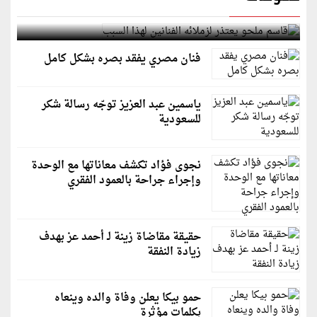
قاسم ملحو يعتذر لزملائه الفنانين لهذا السبب
فنان مصري يفقد بصره بشكل كامل
ياسمين عبد العزيز توجّه رسالة شكر
للسعودية
نجوى فؤاد تكشف معاناتها مع الوحدة
وإجراء جراحة بالعمود الفقري
حقيقة مقاضاة زينة لـ أحمد عز بهدف
زيادة النفقة
حمو بيكا يعلن وفاة والده وينعاه
بكلمات مؤثرة