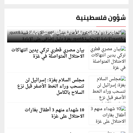
شؤون فلسطينية
الخارجية: وثيقة المقررة الأممية بشأن "الإبادة الطبية"
و"الإبادة الإنجابية" بغزة دليل إضافي على الإبادة
بيان مصري قطري تركي يدين انتهاكات
الاحتلال المتواصلة في غزة
مجلس السلام بغزة: إسرائيل لن
تنسحب وراء الخط الأصفر قبل نزع
السلاح بالكامل
10 شهداء منهم 3 أطفال بغارات
الاحتلال على غزة