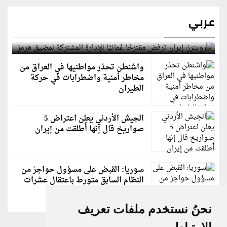
عربي
رويترز: إيران ترفض مقترحًا عُمانيًا للإدارة المشتركة
لمضيق هرمز
واشنطن تحذر مواطنيها في العراق من
مخاطر أمنية واضطرابات في حركة
الطيران
الجيش الأردني يعلن اعتراض 5
صواريخ قال إنها أُطلقت من إيران
سوريا: القبض على مسؤول حواجز من
النظام السابق متورط باعتقال عشرات
الشبان
نحنُ نستخدم ملفات تعريف