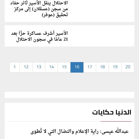
الاحتلال ينقل الأسير ثائر حمّاد
من سجن (عسقلان) إلى مركز
تحقيق (عوفر)
الأسير أشرف عساكرة حرًّا بعد
21 عامًا في سجون الاحتلال
1
12
13
14
15
16
17
18
19
20
الدنيا حكايات
عبدالله عيسى: راية الإعلام والنضال التي لا تُطوى