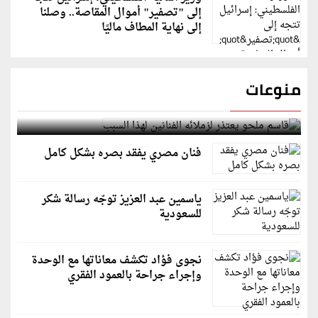
إلى "تصفير" أموال المقاصة.. وصلنا
إلى نهاية المطاف ماليًا
منوعات
قاسم ملحو يعتذر لزملائه الفنانين لهذا السبب
فنان مصري يفقد بصره بشكل كامل
ياسمين عبد العزيز توجّه رسالة شكر
للسعودية
نجوى فؤاد تكشف معاناتها مع الوحدة
وإجراء جراحة بالعمود الفقري