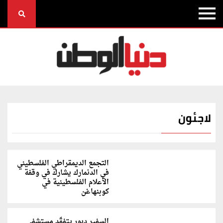
لاجئون
التجمع الديمقراطي الفلسطيني
في الدنمارك يشارك في وقفة
الأعلام الفلسطينية في
كوبنهاغن
السفير دبور يتفقّد مستشفى