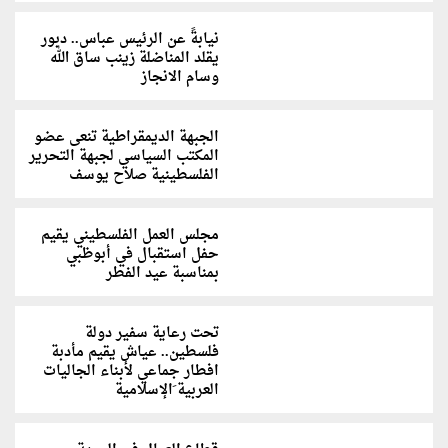
نيابةً عن الرئيس عباس.. دبور
يقلد المناضلة زينب ساق الله
وسام الانجاز
الجبهة الديمقراطية تنعى عضو
المكتب السياسي لجبهة التحرير
الفلسطينية صلاح يوسف
مجلس العمل الفلسطيني يقيم
حفل استقبال في أبوظبي
بمناسبة عيد الفطر
تحت رعاية سفير دولة
فلسطين.. عياش يقيم مأدبة
افطار جماعي لأبناء الجاليات
العربية َالإسلامية