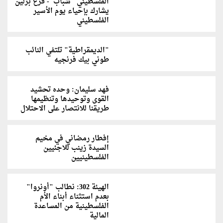
الفلسطيني "شباب"- فرع برلين
يشارك بإحياء يوم الأسير
الفلسطيني
"الديمقراطية" تلتفي النائب
طوني بيك فرنجيه
فهد سليمان: وحده تحشيد
القوى وتوحيدها وتنظيمها
طريقنا للانتصار على الاحتلال
إفطار رمضاني في مخيم
السيدة زينب للاجئيين
الفلسطينيين
الهيئة 302: نطالب "أونروا"
بعدم استثناء أبناء الأم
الفلسطينية من المساعدة
المالية