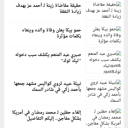
حقيقة مقاضاة زينة لـ أحمد عز بهدف
زيادة النفقة
حمو بيكا يعلن وفاة والده وينعاه
بكلمات مؤثرة
صبري عبد المنعم يكشف سبب دخوله
"تيك توك"
نبيلة عبيد تروي كواليس مشهد جمعها
بأحمد زكي في شادر السمك
إلغاء حفلين لـ محمد رمضان في أمريكا
بشكلٍ مفاجئ.. إليكم التفاصيل