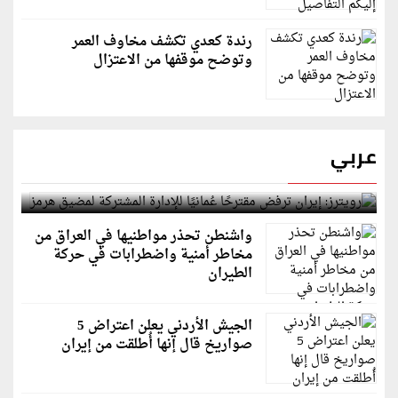
رندة كعدي تكشف مخاوف العمر
وتوضح موقفها من الاعتزال
عربي
رويترز: إيران ترفض مقترحًا عُمانيًا للإدارة المشتركة
لمضيق هرمز
واشنطن تحذر مواطنيها في العراق من
مخاطر أمنية واضطرابات في حركة
الطيران
الجيش الأردني يعلن اعتراض 5
صواريخ قال إنها أُطلقت من إيران