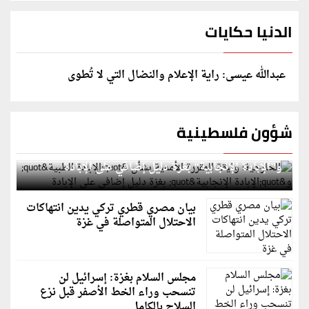
الدنيا حكايات
عبدالله عيسى: راية الإعلام والنضال التي لا تُطوى
شؤون فلسطينية
الخارجية: وثيقة المقررة الأممية بشأن "الإبادة الطبية"
و"الإبادة الإنجابية" بغزة دليل إضافي على الإبادة
بيان مصري قطري تركي يدين انتهاكات
الاحتلال المتواصلة في غزة
مجلس السلام بغزة: إسرائيل لن
تنسحب وراء الخط الأصفر قبل نزع
السلاح بالكامل