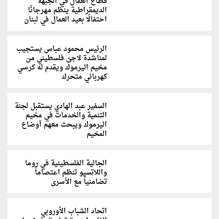
قطاع العمال في الجبهة
الديمقراطية ينظم مهرجانًا
احتفالًا بعيد العمال في لبنان
الرئيس محمود عباس يستجيب
لمناشدة لاجئ فلسطيني من
مخيم اليرموك ويقدم له كرسي
كهربائي متحرك
السفير عبد الهادي يستقبل لجنة
التنمية والخدمات في مخيم
اليرموك ويبحث معهم أوضاع
المخيم
الجالية الفلسطينية في روما
واللاتسيو تنظم اعتصاماً
تضامنياً مع الأسرى
اتحاد الشباب الأوروبي