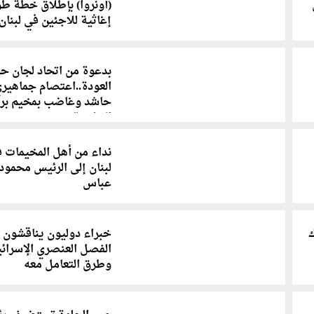
(أونروا) بإطلاق خطة ط
إغاثية للاجئين في لبنان
بدعوة من اتحاد لجان ح
العودة..اعتصام جماهير
حاشد وغاضب بمخيم بر
البراجنة
نداء من أهل المخيمات 
لبنان إلى الرئيس محمود
عباس
ك
خبراء دوليون يناقشون 
الفصل العنصري الإسرائي
وطرق التعامل معه