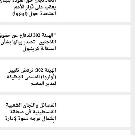
اتحاد لجان حق العودة بلبنان
يعقب على قرار الأمم
المتحدة حول (أونروا)
"الهيئة 302 للدفاع عن حقو
اللاجئين" تصدر بيانها بشأن
استقالة كرينبول
الهيئة 302: نرفض تغيير
(أونروا) للمسمى الوظيفة
لمدير المخيم
الفصائل واللجان الشعبية
الفلسطينية في منطقة
الشمال توجه دعوة لإدارة
(أونروا)