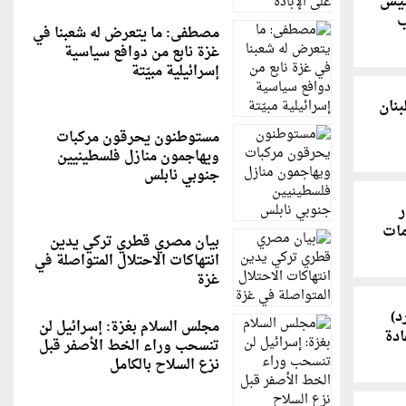
ئيس
ب
مصطفى: ما يتعرض له شعبنا في
غزة نابع من دوافع سياسية
إسرائيلية مبيّتة
بنان
مستوطنون يحرقون مركبات
ويهاجمون منازل فلسطينيين
جنوبي نابلس
ر
مات
بيان مصري قطري تركي يدين
انتهاكات الاحتلال المتواصلة في
غزة
د)
مجلس السلام بغزة: إسرائيل لن
ادة
تنسحب وراء الخط الأصفر قبل
نزع السلاح بالكامل