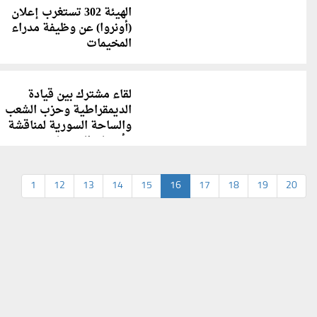
الهيئة 302 تستغرب إعلان
(أونروا) عن وظيفة مدراء
المخيمات
لقاء مشترك بين قيادة
الديمقراطية وحزب الشعب
والساحة السورية لمناقشة
"أوضاع المخيمات"
1
12
13
14
15
16
17
18
19
20