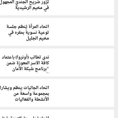
تزور ضريح الجنديّ المجهول
في مخيم الرشيدية
اتحاد المرأة يُنظم جلسة
توعية نسوية بمقره في
مخيم الجليل
ندى تطالب (أونروا) باعتماد
كافة الاسر المعوزة ضمن
"برنامج شبكة الأمان
الاجتماعي"
اتحاد الجاليات ينظم ويشار
بمجموعة واسعة من
الأنشطة والفعاليات