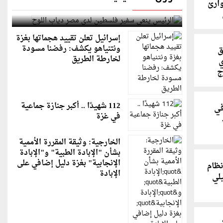
وارئ
الرئيس ينعى سفير فلسطين لدى مصر دياب اللوح
إسرائيل تعلن تقييد هجماتها بغزة
ونتنياهو يكشف: رفضنا مسودة
ق
لخارطة الطريق
ي
ج
112 شهيدًا .. أكبر جنازة جماعية
في
في غزة
الخارجية: وثيقة المقررة الأممية
بشأن "الإبادة الطبية" و"الإبادة
الإنجابية" بغزة دليل إضافي على
نظام
الإبادة
لي