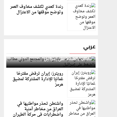
رندة كعدي تكشف مخاوف العمر
وتوضح موقفها من الاعتزال
عربي
قطر: حماس التزمت باتفاق غزة والمجتمع الدولي
مطالب بالضغط على إسرائيل
رويترز: إيران ترفض مقترحًا
عُمانيًا للإدارة المشتركة لمضيق
هرمز
واشنطن تحذر مواطنيها في
العراق من مخاطر أمنية
واضطرابات في حركة الطيران