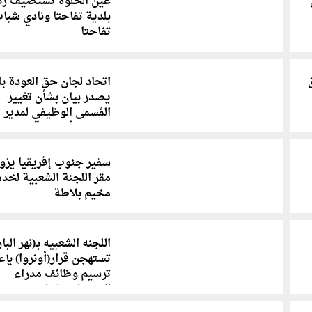
عين الحلوة تستضيف ر
بلدية تفاحتا ونادي شبا
تفاحتا
ق
اتحاد لجان حق العودة بل
يصدر بيان بشأن تغيير
المُسمى الوظيفي لمدير
خدمات(أونروا)
سفير جنوب إفريقيا يزو
مقر اللجنة الشعبية لخد
مخيم بلاطة
اللجنه الشعبيه بـ(نهر البار
تستهجن قرار(أونروا) بإع
ترسيم وظائف مدراء
للمخيمات بلبنان