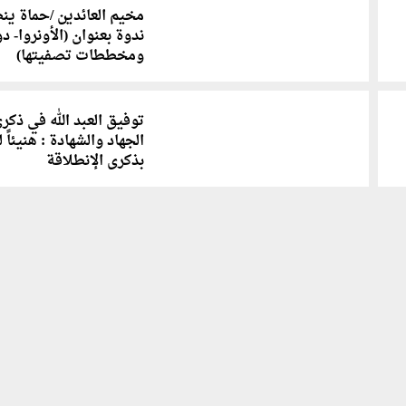
مخيم العائدين /حماة ين
ندوة بعنوان (الأونروا- د
ومخططات تصفيتها)
توفيق العبد الله في ذكر
الجهاد والشهادة : هنيئاً 
بذكرى الإنطلاقة