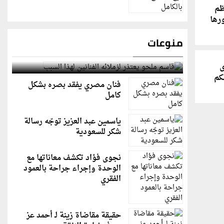
ظم
ورها
منوعات
قاسم ملحو يعتذر لزملائه الفنانين لهذا السبب
ى
لكم
فنان مصري يفقد بصره بشكل
كامل
ياسمين عبد العزيز توجّه رسالة
شكر للسعودية
نجوى فؤاد تكشف معاناتها مع
الوحدة وإجراء جراحة بالعمود
الفقري
حقيقة مقاضاة زينة لـ أحمد عز