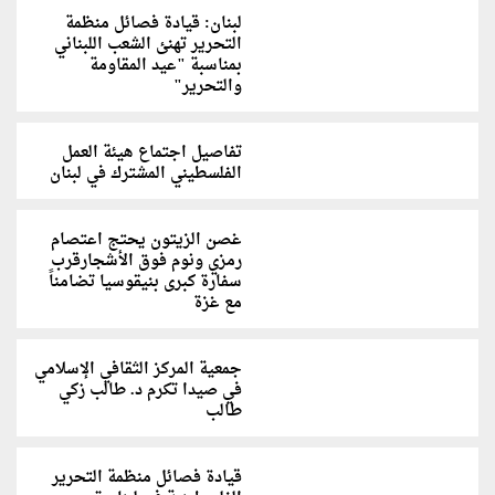
لبنان: قيادة فصائل منظمة
التحرير تهنئ الشعب اللبناني
بمناسبة "عيد المقاومة
والتحرير"
تفاصيل اجتماع هيئة العمل
الفلسطيني المشترك في لبنان
غصن الزيتون يحتج اعتصام
رمزي ونوم فوق الأشجارقرب
سفارة كبرى بنيقوسيا تضامناً
مع غزة
جمعية المركز الثقافي الإسلامي
في صيدا تكرم د. طالب زكي
طالب
قيادة فصائل منظمة التحرير