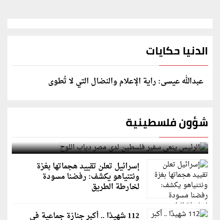
الدنيا حكايات
عبدالله عيسى: راية الإعلام والنضال التي لا تُطوى
شؤون فلسطينية
الرئيس ينعى سفير فلسطين لدى مصر دياب اللوح
إسرائيل تعلن تقييد هجماتها بغزة
ونتنياهو يكشف: رفضنا مسودة
لخارطة الطريق
112 شهيدًا .. أكبر جنازة جماعية في