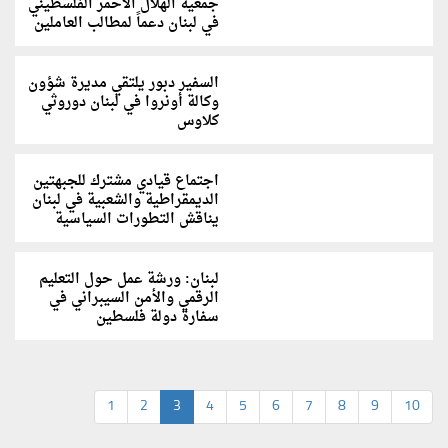
جمعية الهلال الأحمر الفلسطيني
في لبنان دعماً لمطالب العاملين
السفير دبور يلتقي مديرة شؤون
وكالة أونروا في لبنان دوروثي
كلاوس
اجتماع قيادي مشترك للجبهتين
الديمقراطية والشعبية في لبنان
يناقش التطورات السياسية
لبنان: ورشة عمل حول التعليم
الرقمي والأمن السيبراني في
سفارة دولة فلسطين
1
2
3
4
5
6
7
8
9
10