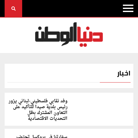
اخبار
وفد نقابي فلسطيني-لبناني يزور
رئيس بلدية صيدا للتأكيد على
التعاون المشترك بظل
التحديات الاقتصادية
سفارتنا في بروكسل تحتضن