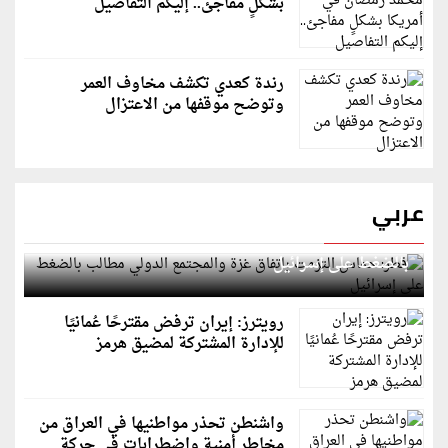
بشكلٍ مفاجئ.. إليكم التفاصيل
رندة كعدي تكشف مخاوف العمر
وتوضح موقفها من الاعتزال
عربي
قطر: حماس التزمت باتفاق غزة والمجتمع الدولي مطالب
بالضغط على إسرائيل
رويترز: إيران ترفض مقترحًا عُمانيًا
للإدارة المشتركة لمضيق هرمز
واشنطن تحذر مواطنيها في العراق من
مخاطر أمنية واضطرابات في حركة