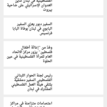
الفلسطينية في لبنان تدين
العدوان الإسرائيلي على ضاحية
بيروت
السفير دبور يعزي السفير
البابوي في لبنان بوفاة البابا
فرنسيس
وفدٌ من "إغاثة أطفال
فلسطين" يزور مركز الاتحاد
العام للمرأة الفلسطينية في عين
الحلوة
رئيس لجنة الحوار اللبناني
الفلسطيني السفير دمشقية
يلتقي هيئة العمل الفلسطيني
المشترك في لبنان
اعتصامات متزامنة في مراكز