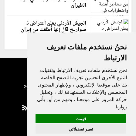
الطيران
الجيش الأردني يعلن اعتراض 5
صواريخ قال إنها أُطلقت من إيران
نحنُ نستخدم ملفات تعريف
الارتباط
نحن نستخدم ملفات تعريف الارتباط وتقنيات
التتبع الأخرى لتحسين تجربة التصفح الخاصة
بك على موقعنا الإلكتروني ، ولإظهار المحتوى
جميع الحقوق محفوظة لدنيا الوطن © 2003 - 2022
المخصص والإعلانات المستهدفة لك ، وتحليل
حركة المرور على موقعنا ، وفهم من أين يأتي
زوارنا.
فهمت
Privacy Policy
تغيير تفضيلاتي
|