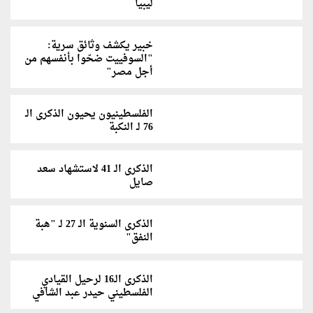
ليبيا
خبير يكشف وثائق سرية:
"السوفييت ضحّوا بأنفسهم من
أجل مصر"
الفلسطينيون يحيون الذكرى الـ
76 لـ النكبة
الذكرى الـ 41 لاستشهاد سعد
صايل
الذكرى السنوية الـ 27 لـ "هبة
النفق"
الذكرى الـ16 لرحيل القيادي
الفلسطيني حيدر عبد الشافي