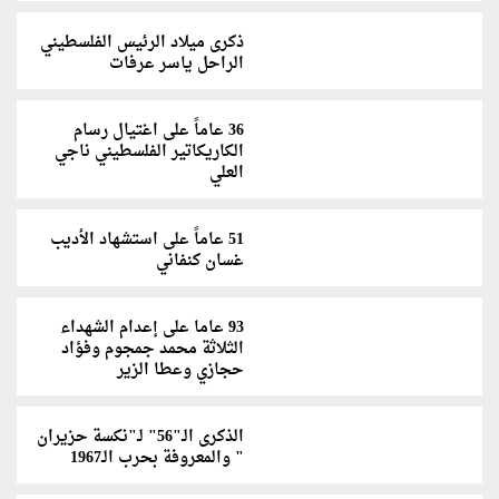
ذكرى ميلاد الرئيس الفلسطيني
الراحل ياسر عرفات
36 عاماً على اغتيال رسام
الكاريكاتير الفلسطيني ناجي
العلي
51 عاماً على استشهاد الأديب
غسان كنفاني
93 عاما على إعدام الشهداء
الثلاثة محمد جمجوم وفؤاد
حجازي وعطا الزير
الذكرى الـ"56" لـ"نكسة حزيران
" والمعروفة بحرب الـ1967