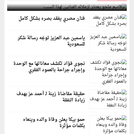
قاسم ملحو يعتذر لزملائه الفنانين لهذا السبب
فنان مصري يفقد بصره بشكل كامل
ياسمين عبد العزيز توجّه رسالة شكر
للسعودية
نجوى فؤاد تكشف معاناتها مع الوحدة
وإجراء جراحة بالعمود الفقري
حقيقة مقاضاة زينة لـ أحمد عز بهدف
زيادة النفقة
حمو بيكا يعلن وفاة والده وينعاه
بكلمات مؤثرة