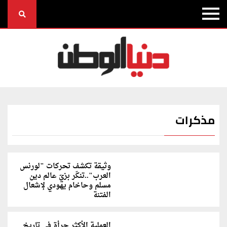
مذكرات
وثيقة تكشف تحركات "لورنس
العرب"..تنكّر بزيّ عالم دين
مسلم وحاخام يهودي لإشعال
الفتنة
العملية الأكثر جرأة في تاريخ