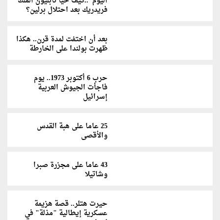
اليوم"..كيف حيّا نابليون الملك
فريدريك بعد احتلال برلين؟
بعد أن اختفت لمدة قرن.. هكذا
ظهرت بولندا على الخارطة
حرب 6 أكتوبر 1973.. يوم
فاجأت الجيوش العربية
إسرائيل
25 عاما على هبة القدس
والأقصى
43 عاما على مجزرة صبرا
وشاتيلا
حيرت هتلر.. قصة هزيمة
عسكرية إيطالية "مذلة" في