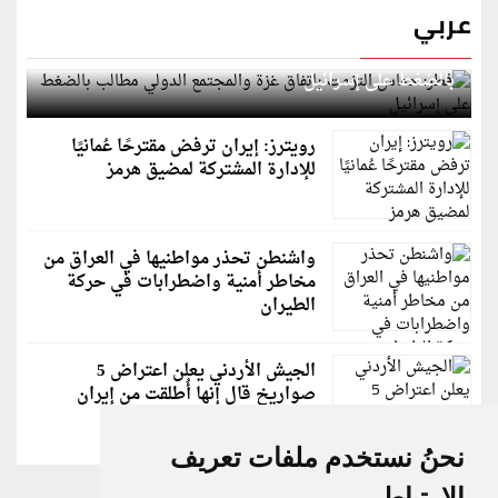
عربي
قطر: حماس التزمت باتفاق غزة والمجتمع الدولي مطالب
بالضغط على إسرائيل
رويترز: إيران ترفض مقترحًا عُمانيًا
للإدارة المشتركة لمضيق هرمز
واشنطن تحذر مواطنيها في العراق من
مخاطر أمنية واضطرابات في حركة
الطيران
الجيش الأردني يعلن اعتراض 5
صواريخ قال إنها أُطلقت من إيران
نحنُ نستخدم ملفات تعريف
الارتباط