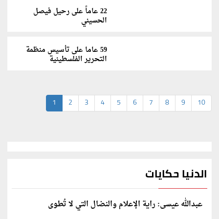
22 عاماً على رحيل فيصل
الحسيني
59 عاما على تأسيس منظمة
التحرير الفلسطينية
1
2
3
4
5
6
7
8
9
10
الدنيا حكايات
عبدالله عيسى: راية الإعلام والنضال التي لا تُطوى