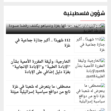
شؤون فلسطينية
إسرائيل تعلن تقييد هجماتها بغزة ونتنياهو يكشف: رفضنا
مسودة لخارطة الطريق
112 شهيدًا .. أكبر جنازة جماعية في
غزة
الخارجية: وثيقة المقررة الأممية بشأن
"الإبادة الطبية" و"الإبادة الإنجابية"
بغزة دليل إضافي على الإبادة
مصطفى: ما يتعرض له شعبنا في غزة
نابع من دوافع سياسية إسرائيلية مبيّتة