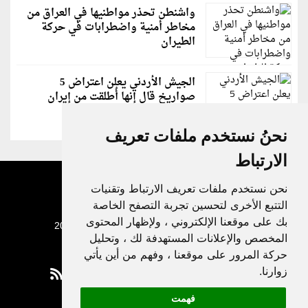
واشنطن تحذر مواطنيها في العراق من
مخاطر أمنية واضطرابات في حركة
الطيران
الجيش الأردني يعلن اعتراض 5
صواريخ قال إنها أُطلقت من إيران
نحنُ نستخدم ملفات تعريف
الارتباط
نحن نستخدم ملفات تعريف الارتباط وتقنيات
التتبع الأخرى لتحسين تجربة التصفح الخاصة
بك على موقعنا الإلكتروني ، ولإظهار المحتوى
جميع الحقوق محفوظة لدنيا الوطن © 2003 - 2022
المخصص والإعلانات المستهدفة لك ، وتحليل
حركة المرور على موقعنا ، وفهم من أين يأتي
زوارنا.
فهمت