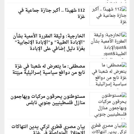
112 شهيدًا .. أكبر جنازة جماعية في
غزة
الخارجية: وثيقة المقررة الأممية بشأن
"الإبادة الطبية" و"الإبادة الإنجابية"
بغزة دليل إضافي على الإبادة
مصطفى: ما يتعرض له شعبنا في غزة
نابع من دوافع سياسية إسرائيلية مبيّتة
مستوطنون يحرقون مركبات ويهاجمون
منازل فلسطينيين جنوبي نابلس
بيان مصري قطري تركي يدين انتهاكات
الاحتلال المتواصلة في غزة