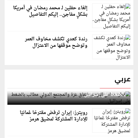
إلغاء حفلين لـ محمد رمضان في أمريكا
بشكلٍ مفاجئ.. إليكم التفاصيل
رندة كعدي تكشف مخاوف العمر
وتوضح موقفها من الاعتزال
عربي
قطر: حماس التزمت باتفاق غزة والمجتمع الدولي مطالب
بالضغط على إسرائيل
رويترز: إيران ترفض مقترحًا عُمانيًا
للإدارة المشتركة لمضيق هرمز