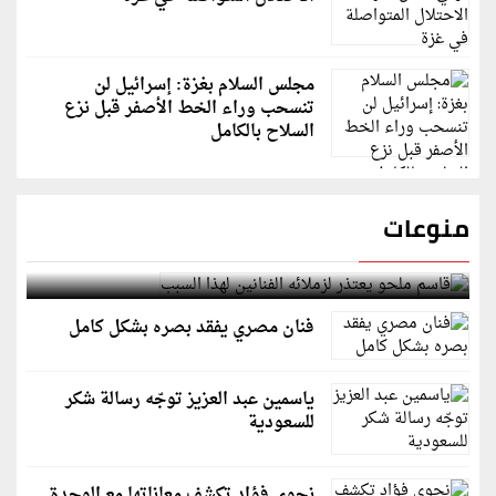
مجلس السلام بغزة: إسرائيل لن
تنسحب وراء الخط الأصفر قبل نزع
السلاح بالكامل
منوعات
قاسم ملحو يعتذر لزملائه الفنانين لهذا السبب
فنان مصري يفقد بصره بشكل كامل
ياسمين عبد العزيز توجّه رسالة شكر
للسعودية
نجوى فؤاد تكشف معاناتها مع الوحدة