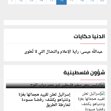
1
12
13
14
15
16
17
18
19
20
الدنيا حكايات
عبدالله عيسى: راية الإعلام والنضال التي لا تُطوى
شؤون فلسطينية
الرئيس ينعى سفير فلسطين لدى مصر دياب اللوح
إسرائيل تعلن تقييد هجماتها بغزة
ونتنياهو يكشف: رفضنا مسودة
لخارطة الطريق