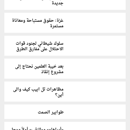
جديدة
غزة: حقوق مستباحة ومعاناة
مستمرة
سلوك شيطاني لجنود قوات
الاحتلال على مفارق الطرق
بعد خيبة العلمين نحتاج إلى
مشروع إنقاذ
مظاهرات تل ابيب كيف والى
أين؟
طوابير الصمت
«أبراهام» و«النقب» أولاً و«حل