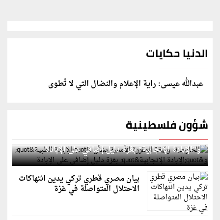
الدنيا حكايات
عبدالله عيسى: راية الإعلام والنضال التي لا تُطوى
شؤون فلسطينية
الخارجية: وثيقة المقررة الأممية بشأن "الإبادة الطبية"
و"الإبادة الإنجابية" بغزة دليل إضافي على الإبادة
بيان مصري قطري تركي يدين انتهاكات
الاحتلال المتواصلة في غزة