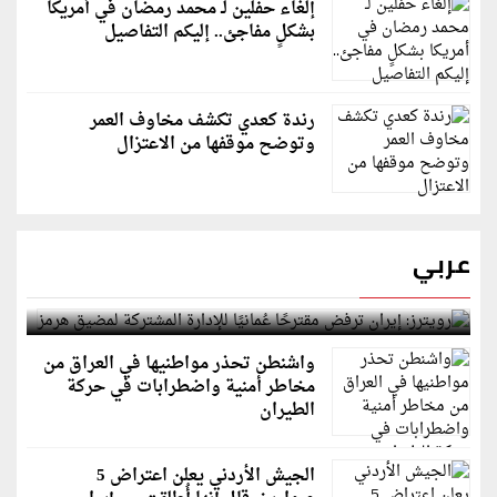
إلغاء حفلين لـ محمد رمضان في أمريكا
بشكلٍ مفاجئ.. إليكم التفاصيل
رندة كعدي تكشف مخاوف العمر
وتوضح موقفها من الاعتزال
عربي
رويترز: إيران ترفض مقترحًا عُمانيًا للإدارة المشتركة
لمضيق هرمز
واشنطن تحذر مواطنيها في العراق من
مخاطر أمنية واضطرابات في حركة
الطيران
الجيش الأردني يعلن اعتراض 5