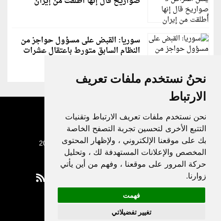
صواريخ قال إنها أُطلقت من إيران
سوريا: القبض على مسؤول حواجز من
النظام السابق متورط باعتقال عشرات
الشبان
نحنُ نستخدم ملفات تعريف
الارتباط
نحن نستخدم ملفات تعريف الارتباط وتقنيات
التتبع الأخرى لتحسين تجربة التصفح الخاصة
بك على موقعنا الإلكتروني ، ولإظهار المحتوى
جميع الحقوق محفوظة لدنيا الوطن © 2003 - 2022
المخصص والإعلانات المستهدفة لك ، وتحليل
حركة المرور على موقعنا ، وفهم من أين يأتي
زوارنا.
فهمت
Privacy Policy
تغيير تفضيلاتي
|