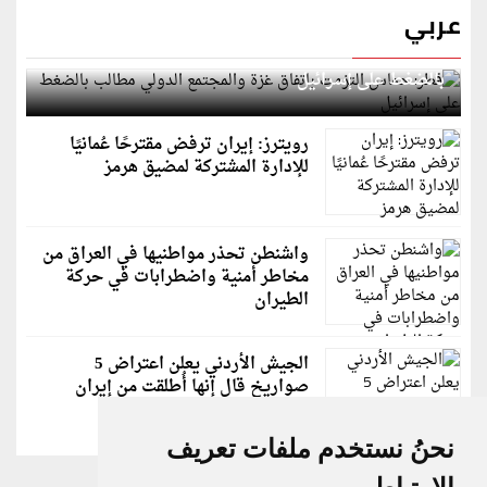
عربي
قطر: حماس التزمت باتفاق غزة والمجتمع الدولي مطالب
بالضغط على إسرائيل
رويترز: إيران ترفض مقترحًا عُمانيًا
للإدارة المشتركة لمضيق هرمز
واشنطن تحذر مواطنيها في العراق من
مخاطر أمنية واضطرابات في حركة
الطيران
الجيش الأردني يعلن اعتراض 5
صواريخ قال إنها أُطلقت من إيران
نحنُ نستخدم ملفات تعريف