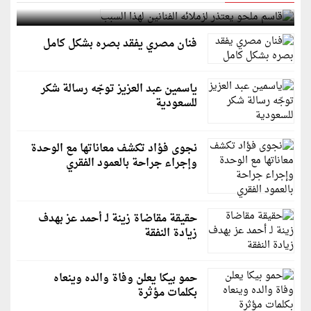
قاسم ملحو يعتذر لزملائه الفنانين لهذا السبب
فنان مصري يفقد بصره بشكل كامل
ياسمين عبد العزيز توجّه رسالة شكر
للسعودية
نجوى فؤاد تكشف معاناتها مع الوحدة
وإجراء جراحة بالعمود الفقري
حقيقة مقاضاة زينة لـ أحمد عز بهدف
زيادة النفقة
حمو بيكا يعلن وفاة والده وينعاه
بكلمات مؤثرة