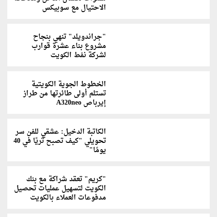
الاحتيال مع سوبيكس
"جراندويلد" تنهي بنجاح
مشروع بناء عشرة قوارب
لشركة نفط الكويت
الخطوط الجوية الكويتية
تستلم أولى طائرتها من طراز
إيرباص A320neo
الكاتبة الدخيل: عشقي للفن سر
تحويلي "كيف تصبح ثريًا في 40
يومًا"
"كريم" تعقد شراكة مع بنك
الكويت لتسهيل عمليات تحصيل
مدفوعات العملاء بالكويت