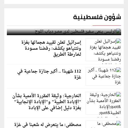
شؤون فلسطينية
الرئيس ينعى سفير فلسطين لدى مصر دياب اللوح
إسرائيل تعلن تقييد هجماتها بغزة
ونتنياهو يكشف: رفضنا مسودة
لخارطة الطريق
112 شهيدًا .. أكبر جنازة جماعية في
غزة
الخارجية: وثيقة المقررة الأممية بشأن
"الإبادة الطبية" و"الإبادة الإنجابية"
بغزة دليل إضافي على الإبادة
مصطفى: ما يتعرض له شعبنا في غزة