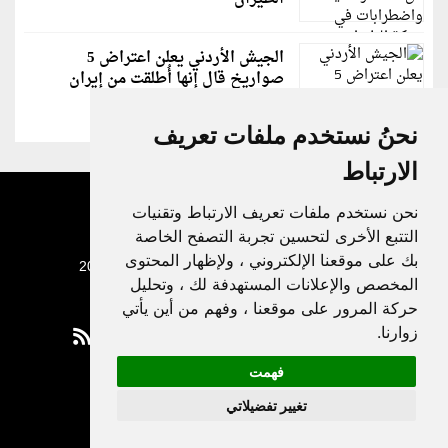
الجيش الأردني يعلن اعتراض 5
صواريخ قال إنها أُطلقت من إيران
نحنُ نستخدم ملفات تعريف
الارتباط
نحن نستخدم ملفات تعريف الارتباط وتقنيات
التتبع الأخرى لتحسين تجربة التصفح الخاصة
بك على موقعنا الإلكتروني ، ولإظهار المحتوى
جميع الحقوق محفوظة لدنيا الوطن © 2003 - 2022
المخصص والإعلانات المستهدفة لك ، وتحليل
حركة المرور على موقعنا ، وفهم من أين يأتي
زوارنا.
فهمت
Privacy Policy
تغيير تفضيلاتي
|
Update cookies preferences