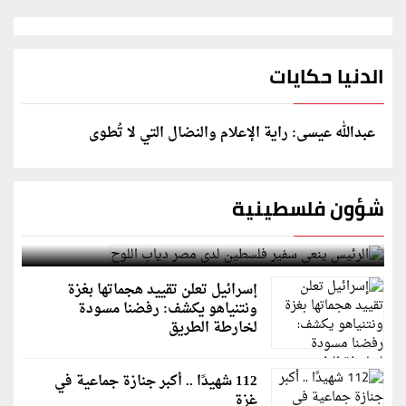
الدنيا حكايات
عبدالله عيسى: راية الإعلام والنضال التي لا تُطوى
شؤون فلسطينية
الرئيس ينعى سفير فلسطين لدى مصر دياب اللوح
إسرائيل تعلن تقييد هجماتها بغزة
ونتنياهو يكشف: رفضنا مسودة
لخارطة الطريق
112 شهيدًا .. أكبر جنازة جماعية في
غزة