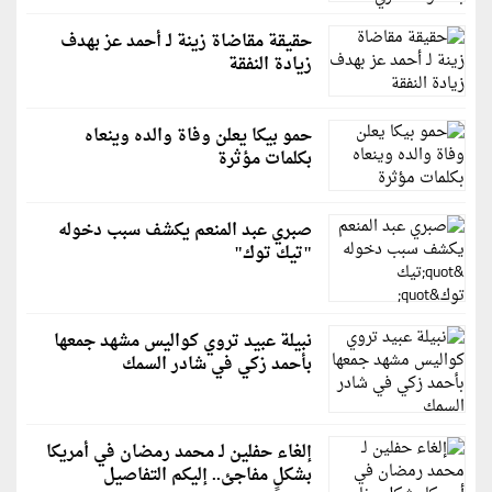
حقيقة مقاضاة زينة لـ أحمد عز بهدف
زيادة النفقة
حمو بيكا يعلن وفاة والده وينعاه
بكلمات مؤثرة
صبري عبد المنعم يكشف سبب دخوله
"تيك توك"
نبيلة عبيد تروي كواليس مشهد جمعها
بأحمد زكي في شادر السمك
إلغاء حفلين لـ محمد رمضان في أمريكا
بشكلٍ مفاجئ.. إليكم التفاصيل