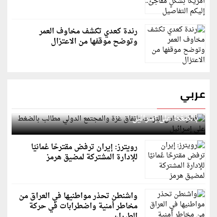
رندة كعدي تكشف مخاوف العمر
وتوضح موقفها من الاعتزال
عربي
قطر: حماس التزمت باتفاق غزة والمجتمع الدولي مطالب
بالضغط على إسرائيل
رويترز: إيران ترفض مقترحًا عُمانيًا
للإدارة المشتركة لمضيق هرمز
واشنطن تحذر مواطنيها في العراق من
مخاطر أمنية واضطرابات في حركة
الطيران