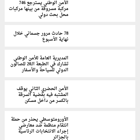
الأمن الوطني يسترجع 746
مركبة مسروقة من بينها مركبات
محل بحث دولي
78 حادث مرور جسماني خلال
نهاية الأسبوع
المديرية العامة للأمن الوطني
تشارك في الطبعة الـ20 للصالون
الدولي للسياحة والأسفار
الأمن الحضري الثاني يوقف
المشتبه فيه بقضية السرقة
بالكسر من داخل مسكن
الأورومتوسطي يحذر من حملة
انتقام منظمة ضد معارضي
إجراء الانتخابات الرئاسية
بالجزائر