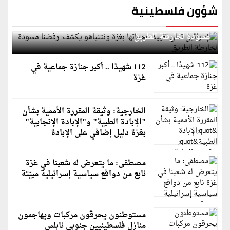
شؤون فلسطينية
إسرائيل تعلن تقييد هجماتها بغزة ونتنياهو يكشف: رفضنا
مسودة لخارطة الطريق
112 شهيدًا .. أكبر جنازة جماعية في
غزة
الخارجية: وثيقة المقررة الأممية بشأن
"الإبادة الطبية" و"الإبادة الإنجابية"
بغزة دليل إضافي على الإبادة
مصطفى: ما يتعرض له شعبنا في غزة
نابع من دوافع سياسية إسرائيلية مبيّتة
مستوطنون يحرقون مركبات ويهاجمون
منازل فلسطينيين جنوبي نابلس