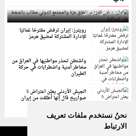
قطر: حماس التزمت باتفاق غزة والمجتمع الدولي مطالب
بالضغط على إسرائيل
رويترز: إيران ترفض مقترحًا عُمانيًا
للإدارة المشتركة لمضيق هرمز
واشنطن تحذر مواطنيها في العراق من
مخاطر أمنية واضطرابات في حركة
الطيران
الجيش الأردني يعلن اعتراض 5
صواريخ قال إنها أُطلقت من إيران
نحنُ نستخدم ملفات تعريف
الارتباط